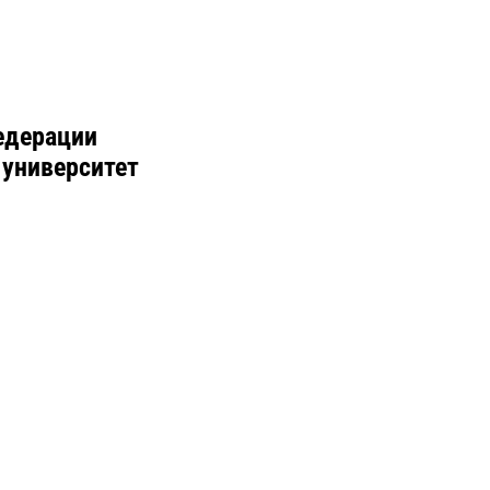
едерации
 университет