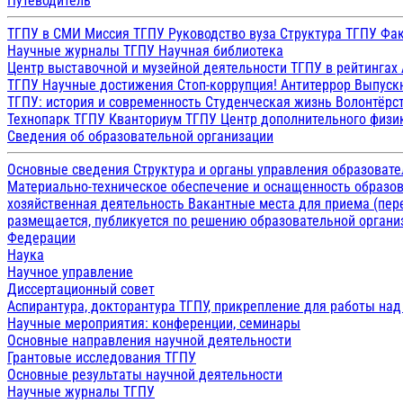
Путеводитель
ТГПУ в СМИ
Миссия ТГПУ
Руководство вуза
Структура ТГПУ
Фак
Научные журналы ТГПУ
Научная библиотека
Центр выставочной и музейной деятельности
ТГПУ в рейтингах
ТГПУ
Научные достижения
Стоп-коррупция!
Антитеррор
Выпуск
ТГПУ: история и современность
Студенческая жизнь
Волонтёрс
Технопарк ТГПУ
Кванториум ТГПУ
Центр дополнительного физик
Сведения об образовательной организации
Основные сведения
Структура и органы управления образоват
Материально-техническое обеспечение и оснащенность образов
хозяйственная деятельность
Вакантные места для приема (пе
размещается, публикуется по решению образовательной организ
Федерации
Наука
Научное управление
Диссертационный совет
Аспирантура, докторантура ТГПУ, прикрепление для работы на
Научные мероприятия: конференции, семинары
Основные направления научной деятельности
Грантовые исследования ТГПУ
Основные результаты научной деятельности
Научные журналы ТГПУ