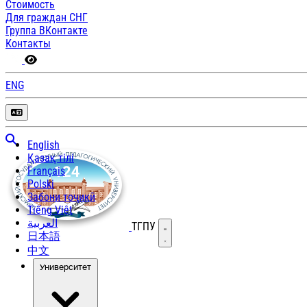
Стоимость
Для граждан СНГ
Группа ВКонтакте
Контакты
ENG
English
Қазақ тілі
Français
Polski
Забони тоҷикӣ
Tiếng Việt
العربية
ТГПУ
Открыть меню
日本語
中文
Университет