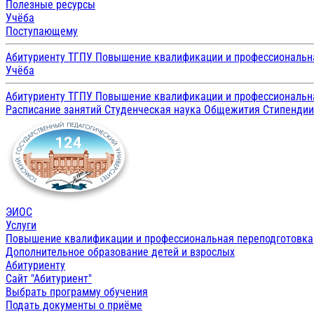
Полезные ресурсы
Учёба
Поступающему
Абитуриенту ТГПУ
Повышение квалификации и профессиональн
Учёба
Абитуриенту ТГПУ
Повышение квалификации и профессиональн
Расписание занятий
Студенческая наука
Общежития
Стипенди
ЭИОС
Услуги
Повышение квалификации и профессиональная переподготовка
Дополнительное образование детей и взрослых
Абитуриенту
Сайт "Абитуриент"
Выбрать программу обучения
Подать документы о приёме