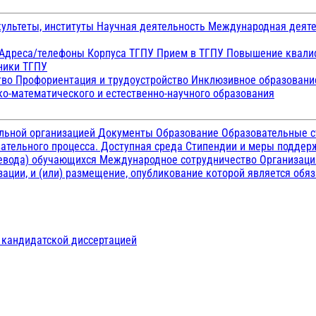
ультеты, институты
Научная деятельность
Международная деят
Адреса/телефоны
Корпуса ТГПУ
Прием в ТГПУ
Повышение квалиф
ники ТГПУ
тво
Профориентация и трудоустройство
Инклюзивное образован
о-математического и естественно-научного образования
ельной организацией
Документы
Образование
Образовательные с
ательного процесса. Доступная среда
Стипендии и меры подде
ревода) обучающихся
Международное сотрудничество
Организаци
ации, и (или) размещение, опубликование которой является обя
д кандидатской диссертацией