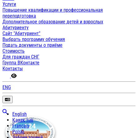
Услуги
Повышение квалификации и профессиональная
переподготовка
Дополнительное образование детей и взрослых
Абитуриенту
Сайт "Абитуриент"
Выбрать программу обучения
Подать документы о приёме
Стоимость
Для граждан СНГ
Группа ВКонтакте
Контакты
ENG
English
Қазақ тілі
Français
Polski
Забони тоҷикӣ