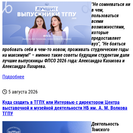
"Не сомневаться ни
в чем,
пользоваться
всеми
возможностями,
которые
предоставляет
вуз", "Не бояться
пробовать себя в чем-то новом, проживать студенческие годы
на максимум!" – именно такие советы будущим студентам дали
лучшие выпускницы ФПСО 2026 года: Александра Казакова и
Александра Лазарева.
Подробнее
5 августа 2026
Куда сходить в ТГПУ, или Интервью с директором Центра
выставочной и музейной деятельности НБ им. А. М. Волкова
ТГПУ
Деятельность
Томского