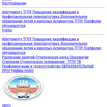
Поступающему
Абитуриенту ТГПУ
Повышение квалификации и
профессиональная переподготовка
Дополнительное
образование детей и взрослых
Аспирантура ТГПУ
Портфолио
обучающегося
Учёба
Абитуриенту ТГПУ
Повышение квалификации и
профессиональная переподготовка
Дополнительное
образование детей и взрослых
Аспирантура ТГПУ
Портфолио
обучающегося
Расписание занятий
Студенческая наука
Общежития
Стипендии
Студенческое телевидение - ТГПУ ТВ
Профориентация и трудоустройство
ОБРАЗОВАТЕЛЬНЫЕ
ПРОГРАММЫ
НОКО
ЭИОС