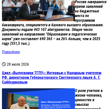
России завершился
прием заявлений
на бюджетные
места по
программам
бакалавриата, специалитета и базового высшего образования.
Документы подали 443 107 абитуриентов. Общее число
заявлений на направление "Образование и педагогические
науки" уже составляет 690 365 – на 26% больше, чем в 2025
году (551,5 тыс.).
Подробнее
28 июля 2026
Цикл «Выпускники ТГПУ»: Интервью с Народным учителем
РФ, директором Губернаторского Светленского лицея А. Г.
Сайбединовым
О роли учителя в
жизни человека,
ценностях и
смыслах