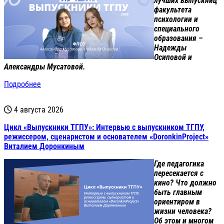
лучших выпускниц
факультета
психологии и
специального
образования –
Надежды
Осиповой и
Александры Мусатовой.
Подробнее
4 августа 2026
Цикл «Выпускники ТГПУ»: Интервью с выпускником ТГПУ,
режиссером, сценаристом и основателем «DoronkinProject»
Виталием Доронкиным
Где педагогика
пересекается с
кино? Что должно
быть главным
ориентиром в
жизни человека?
Об этом и многом