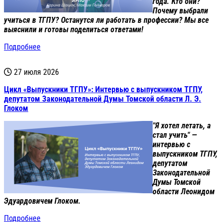
года. Кто они?
Почему выбрали
учиться в ТГПУ? Останутся ли работать в профессии? Мы все
выяснили и готовы поделиться ответами!
Подробнее
27 июля 2026
Цикл «Выпускники ТГПУ»: Интервью с выпускником ТГПУ,
депутатом Законодательной Думы Томской области Л. Э.
Глоком
"Я хотел летать, а
стал учить" —
интервью с
выпускником ТГПУ,
депутатом
Законодательной
Думы Томской
области Леонидом
Эдуардовичем Глоком.
Подробнее