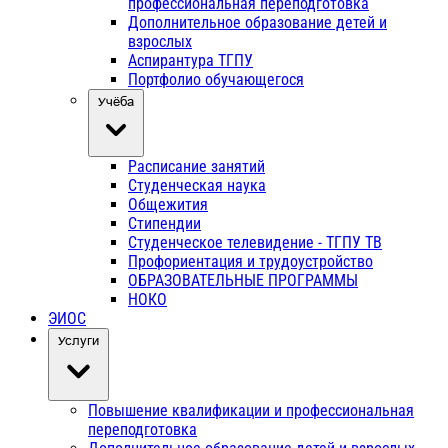
профессиональная переподготовка
Дополнительное образование детей и
взрослых
Аспирантура ТГПУ
Портфолио обучающегося
Учёба
Расписание занятий
Студенческая наука
Общежития
Стипендии
Студенческое телевидение - ТГПУ ТВ
Профориентация и трудоустройство
ОБРАЗОВАТЕЛЬНЫЕ ПРОГРАММЫ
НОКО
ЭИОС
Услуги
Повышение квалификации и профессиональная
переподготовка