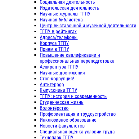
Социальная деятельность
Издательская деятельность
Научные журналы ТГПУ
Научная библиотека
Центр выставочной и музейной деятельности
ТГПУ в рейтингах
Адреса/телефоны
Корпуса ТГПУ
Прием в ТГПУ
Повышение квалификации и
профессиональная переподготовка
Аспирантура ТГПУ
Научные достижения
Стоп-коррупция!
Антитеррор
Выпускники ТГПУ
ТГПУ: история и современность
Студенческая жизнь
Волонтёрство
Профориентация и трудоустройство
Инклюзивное образование
Новости факультетов
Специальная оценка условий труда
Технопарк ТГПУ