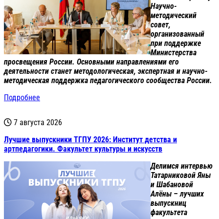
Научно-
методический
совет,
организованный
при поддержке
Министерства
просвещения России. Основными направлениями его
деятельности станет методологическая, экспертная и научно-
методическая поддержка педагогического сообщества России.
Подробнее
7 августа 2026
Лучшие выпускники ТГПУ 2026: Институт детства и
артпедагогики. Факультет культуры и искусств
Делимся интервью
Татарниковой Яны
и Шабановой
Алёны – лучших
выпускниц
факультета