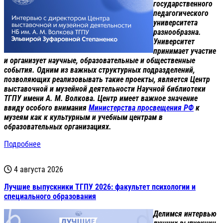
государственного
педагогического
университета
разнообразна.
Университет
принимает участие
и организует научн
ые
, образовательны
е
и общественн
ые
события. Одним из важных структурных подразделений,
позволяющих реализовывать такие проекты, является Центр
выставочной и музейной деятельности Научной библиотеки
ТГПУ имени А.
М.
Волкова. Центр имеет важное значение
ввиду особого внимания
Министерства просвещения РФ
к
музеям как к культурным и учебным центрам в
образова
тельных
организациях.
Подробнее
4 августа 2026
Лучшие выпускники ТГПУ 2026: факультет психологии и
специального образования
Делимся интервью