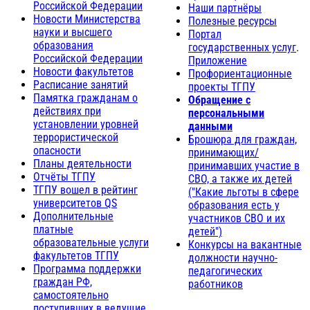
Российской Федерации
Наши партнёры
Новости Министерства
Полезные ресурсы
науки и высшего
Портал
образования
государственных услуг
.
Российской Федерации
Приложение
Новости факультетов
Профориентационные
Расписание занятий
проекты ТГПУ
Памятка гражданам о
Обращение с
действиях при
персональными
установлении уровней
данными
террористической
Брошюра для граждан,
опасности
принимающих/
Планы деятельности
принимавших участие в
Отчёты ТГПУ
СВО, а также их детей
ТГПУ вошел в рейтинг
("Какие льготы в сфере
университетов QS
образования есть у
Дополнительные
участников СВО и их
платные
детей")
образовательные услуги
Конкурсы на вакантные
факультетов ТГПУ
должности научно-
Программа поддержки
педагогических
граждан РФ,
работников
самостоятельно
поступивших в ведущие