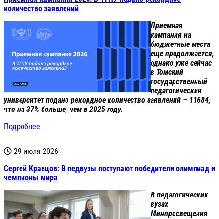
количество заявлений
Приемная
кампания на
бюджетные места
еще продолжается,
однако уже сейчас
в Томский
государственный
педагогический
университет подано рекордное количество заявлений – 11684,
что на 37% больше, чем в 2025 году.
Подробнее
29 июля 2026
Сергей Кравцов: В педвузы поступают победители олимпиад и
чемпионы мира
В педагогических
вузах
Минпросвещения