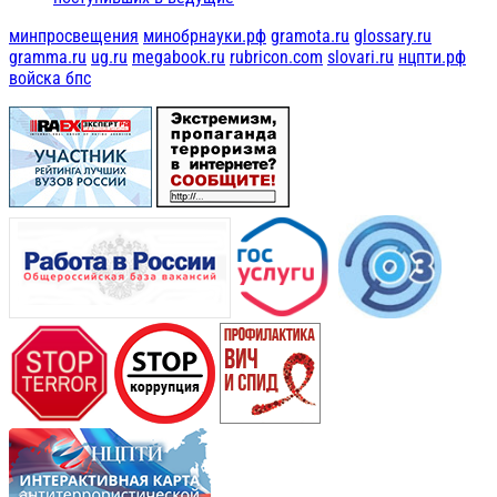
минпросвещения
минобрнауки.рф
gramota.ru
glossary.ru
gramma.ru
ug.ru
megabook.ru
rubricon.com
slovari.ru
нцпти.рф
войска бпс