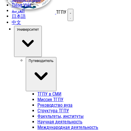
Tiếng Việt
العربية
ТГПУ
Открыть меню
日本語
中文
Университет
Путеводитель
ТГПУ в СМИ
Миссия ТГПУ
Руководство вуза
Структура ТГПУ
Факультеты, институты
Научная деятельность
Международная деятельность