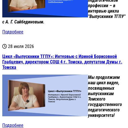
педагогической
профессии – в
интервью цикла
"Выпускники ТГПУ"
с А. Г. Сайбединовым.
Подробнее
28 июля 2026
Цикл «Выпускники ТГПУ»: Интервью с Ириной Борисовной
Грабцевич, директором СОШ 4 г. Томска, депутатом Думы г.
Томска
Мы продолжаем
наш цикл видео,
посвященных
выпускникам
Томского
государственного
педагогического
университета!
Подробнее