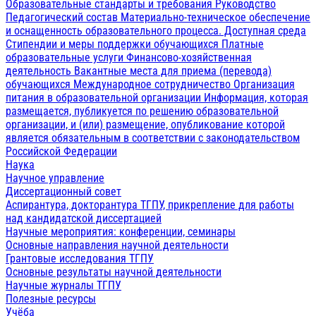
Образовательные стандарты и требования
Руководство
Педагогический состав
Материально-техническое обеспечение
и оснащенность образовательного процесса. Доступная среда
Стипендии и меры поддержки обучающихся
Платные
образовательные услуги
Финансово-хозяйственная
деятельность
Вакантные места для приема (перевода)
обучающихся
Международное сотрудничество
Организация
питания в образовательной организации
Информация, которая
размещается, публикуется по решению образовательной
организации, и (или) размещение, опубликование которой
является обязательным в соответствии с законодательством
Российской Федерации
Наука
Научное управление
Диссертационный совет
Аспирантура, докторантура ТГПУ, прикрепление для работы
над кандидатской диссертацией
Научные мероприятия: конференции, семинары
Основные направления научной деятельности
Грантовые исследования ТГПУ
Основные результаты научной деятельности
Научные журналы ТГПУ
Полезные ресурсы
Учёба