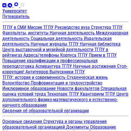
Университет
Путеводитель
ТГПУ в СМИ
Миссия ТГПУ
Руководство вуза
Структура ТГПУ
Факультеты, институты
Научная деятельность
Международная
деятельность
Социальная деятельность
Издательская
деятельность
Научные журналы ТГПУ
Научная библиотека
Центр выставочной и музейной деятельности
ТГПУ в
рейтингах
Адреса/телефоны
Корпуса ТГПУ
Прием в ТГПУ
Повышение квалификации и профессиональная
переподготовка
Аспирантура ТГПУ
Научные достижения
Стоп-
коррупция!
Антитеррор
Выпускники ТГПУ
ТГПУ: история и современность
Студенческая жизнь
Волонтёрство
Профориентация и трудоустройство
Инклюзивное образование
Новости факультетов
Специальная
оценка условий труда
Технопарк ТГПУ
Кванториум ТГПУ
Центр
дополнительного физико-математического и естественно-
научного образования
Сведения об образовательной организации
Основные сведения
Структура и органы управления
образовательной организацией
Документы
Образование