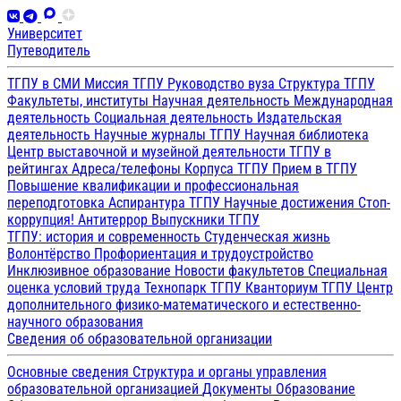
Университет
Путеводитель
ТГПУ в СМИ
Миссия ТГПУ
Руководство вуза
Структура ТГПУ
Факультеты, институты
Научная деятельность
Международная
деятельность
Социальная деятельность
Издательская
деятельность
Научные журналы ТГПУ
Научная библиотека
Центр выставочной и музейной деятельности
ТГПУ в
рейтингах
Адреса/телефоны
Корпуса ТГПУ
Прием в ТГПУ
Повышение квалификации и профессиональная
переподготовка
Аспирантура ТГПУ
Научные достижения
Стоп-
коррупция!
Антитеррор
Выпускники ТГПУ
ТГПУ: история и современность
Студенческая жизнь
Волонтёрство
Профориентация и трудоустройство
Инклюзивное образование
Новости факультетов
Специальная
оценка условий труда
Технопарк ТГПУ
Кванториум ТГПУ
Центр
дополнительного физико-математического и естественно-
научного образования
Сведения об образовательной организации
Основные сведения
Структура и органы управления
образовательной организацией
Документы
Образование