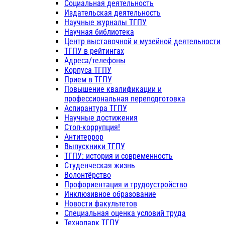
Социальная деятельность
Издательская деятельность
Научные журналы ТГПУ
Научная библиотека
Центр выставочной и музейной деятельности
ТГПУ в рейтингах
Адреса/телефоны
Корпуса ТГПУ
Прием в ТГПУ
Повышение квалификации и
профессиональная переподготовка
Аспирантура ТГПУ
Научные достижения
Стоп-коррупция!
Антитеррор
Выпускники ТГПУ
ТГПУ: история и современность
Студенческая жизнь
Волонтёрство
Профориентация и трудоустройство
Инклюзивное образование
Новости факультетов
Специальная оценка условий труда
Технопарк ТГПУ