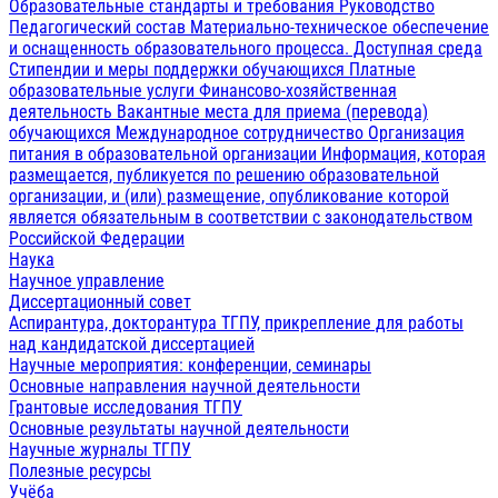
Образовательные стандарты и требования
Руководство
Педагогический состав
Материально-техническое обеспечение
и оснащенность образовательного процесса. Доступная среда
Стипендии и меры поддержки обучающихся
Платные
образовательные услуги
Финансово-хозяйственная
деятельность
Вакантные места для приема (перевода)
обучающихся
Международное сотрудничество
Организация
питания в образовательной организации
Информация, которая
размещается, публикуется по решению образовательной
организации, и (или) размещение, опубликование которой
является обязательным в соответствии с законодательством
Российской Федерации
Наука
Научное управление
Диссертационный совет
Аспирантура, докторантура ТГПУ, прикрепление для работы
над кандидатской диссертацией
Научные мероприятия: конференции, семинары
Основные направления научной деятельности
Грантовые исследования ТГПУ
Основные результаты научной деятельности
Научные журналы ТГПУ
Полезные ресурсы
Учёба