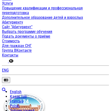
Услуги
Повышение квалификации и профессиональная
переподготовка
Дополнительное образование детей и взрослых
Абитуриенту
Сайт "Абитуриент"
Выбрать программу обучения
Подать документы о приёме
Стоимость
Для граждан СНГ
Группа ВКонтакте
Контакты
ENG
English
Қазақ тілі
Français
Polski
Забони тоҷикӣ