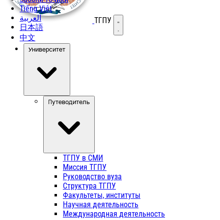
Tiếng Việt
العربية
ТГПУ
Открыть меню
日本語
中文
Университет
Путеводитель
ТГПУ в СМИ
Миссия ТГПУ
Руководство вуза
Структура ТГПУ
Факультеты, институты
Научная деятельность
Международная деятельность