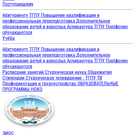
Поступающему
Абитуриенту ТГПУ
Повышение квалификации и
профессиональная переподготовка
Дополнительное
образование детей и взрослых
Аспирантура ТГПУ
Портфолио
обучающегося
Учёба
Абитуриенту ТГПУ
Повышение квалификации и
профессиональная переподготовка
Дополнительное
образование детей и взрослых
Аспирантура ТГПУ
Портфолио
обучающегося
Расписание занятий
Студенческая наука
Общежития
Стипендии
Студенческое телевидение - ТГПУ ТВ
Профориентация и трудоустройство
ОБРАЗОВАТЕЛЬНЫЕ
ПРОГРАММЫ
НОКО
ЭИОС