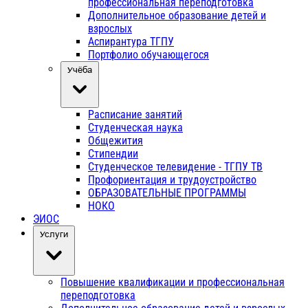
профессиональная переподготовка
Дополнительное образование детей и
взрослых
Аспирантура ТГПУ
Портфолио обучающегося
Учёба
Расписание занятий
Студенческая наука
Общежития
Стипендии
Студенческое телевидение - ТГПУ ТВ
Профориентация и трудоустройство
ОБРАЗОВАТЕЛЬНЫЕ ПРОГРАММЫ
НОКО
ЭИОС
Услуги
Повышение квалификации и профессиональная
переподготовка