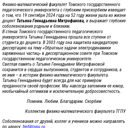
Физико-математический факультет Томского государственного
педагогического университета с глубоким прискорбием извещает
о том, что 19 сентября 2024 года на 52 году жизни ушла из жизни
доцент
Татьяна Геннадьевна Митрофанова,
и выражает глубокие
соболезнования родным и близким.
В стенах Томского государственного педагогического
университета Татьяна Геннадьевна прошла все ступени от
студента до доцента. В 2003 году она защитила кандидатскую
диссертацию на тему «Обратные задачи электродинамики
заряженных частиц» в диссертационном совете при Томском
государственном педагогическом университете.
Светлая память о Татьяне Геннадьевне Митрофановой
сохранится в сердцах выпускников, студентов и сотрудников, а
ее имя – в истории физико-математического факультета.
Татьяна Геннадьевна будет всегда для нас примером
преданности своей профессии. Мы навсегда запомним ее юмор,
необычайный оптимизм и исключительную добросовестность.
Помним. Любим. Благодарим. Скорбим
Коллектив физико-математического факультета ТГПУ
Соболезнования от друзей, коллег и учеников можно направлять
по адресу:
fmf@tspu.ru