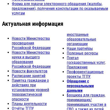
Форма для подачи электронного обращения (жалобы,
предложения), получения консультации по оказываемым
услугам
Актуальная информация
иностранные
Новости Министерства
образовательные
просвещения
организации
Российской Федерации
Наши партнёры
Новости Министерства
Полезные ресурсы
науки и высшего
Портал
образования
государственных услуг
.
Российской Федерации
Приложение
Новости факультетов
Профориентационные
Расписание занятий
проекты ТГПУ
Памятка гражданам о
Обращение с
действиях при
персональными
установлении уровней
данными
террористической
Брошюра для граждан,
опасности
принимающих/
Планы деятельности
принимавших участие в
Отчёты ТГПУ
СВО, а также их детей