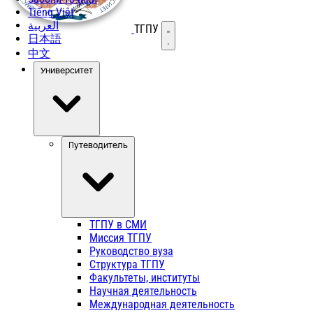
Tiếng Việt
العربية
ТГПУ
Открыть меню
日本語
中文
Университет
Путеводитель
ТГПУ в СМИ
Миссия ТГПУ
Руководство вуза
Структура ТГПУ
Факультеты, институты
Научная деятельность
Международная деятельность