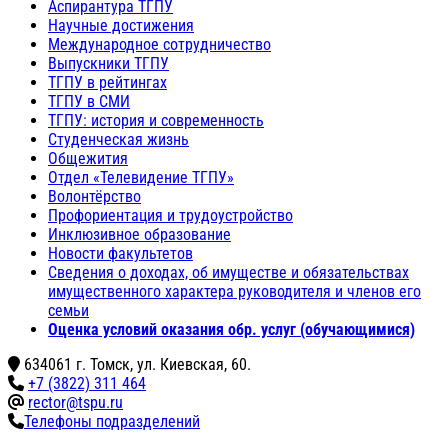
Аспирантура ТГПУ
Научные достижения
Международное сотрудничество
Выпускники ТГПУ
ТГПУ в рейтингах
ТГПУ в СМИ
ТГПУ: история и современность
Студенческая жизнь
Общежития
Отдел «Телевидение ТГПУ»
Волонтёрство
Профориентация и трудоустройство
Инклюзивное образование
Новости факультетов
Сведения о доходах, об имуществе и обязательствах
имущественного характера руководителя и членов его
семьи
Оценка условий оказания обр. услуг (обучающимися)
634061 г. Томск, ул. Киевская, 60.
+7 (3822) 311 464
rector@tspu.ru
Телефоны подразделений