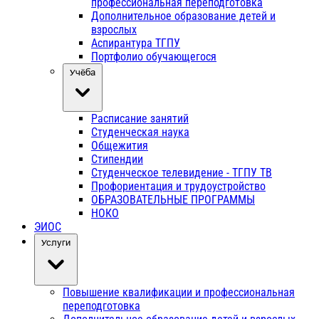
профессиональная переподготовка
Дополнительное образование детей и
взрослых
Аспирантура ТГПУ
Портфолио обучающегося
Учёба
Расписание занятий
Студенческая наука
Общежития
Стипендии
Студенческое телевидение - ТГПУ ТВ
Профориентация и трудоустройство
ОБРАЗОВАТЕЛЬНЫЕ ПРОГРАММЫ
НОКО
ЭИОС
Услуги
Повышение квалификации и профессиональная
переподготовка