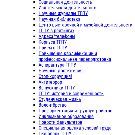
Социальная деятельность
Издательская деятельность
Научные журналы ТГПУ
Научная библиотека
Центр выставочной и музейной деятельности
ТГПУ в рейтингах
Адреса/телефоны
Корпуса ТГПУ
Прием в ТГПУ
Повышение квалификации и
профессиональная переподготовка
Аспирантура ТГПУ
Научные достижения
Стоп-коррупция!
Антитеррор
Выпускники ТГПУ
ТГПУ: история и современность
Студенческая жизнь
Волонтёрство
Профориентация и трудоустройство
Инклюзивное образование
Новости факультетов
Специальная оценка условий труда
Технопарк ТГПУ