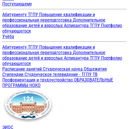
Поступающему
Абитуриенту ТГПУ
Повышение квалификации и
профессиональная переподготовка
Дополнительное
образование детей и взрослых
Аспирантура ТГПУ
Портфолио
обучающегося
Учёба
Абитуриенту ТГПУ
Повышение квалификации и
профессиональная переподготовка
Дополнительное
образование детей и взрослых
Аспирантура ТГПУ
Портфолио
обучающегося
Расписание занятий
Студенческая наука
Общежития
Стипендии
Студенческое телевидение - ТГПУ ТВ
Профориентация и трудоустройство
ОБРАЗОВАТЕЛЬНЫЕ
ПРОГРАММЫ
НОКО
ЭИОС