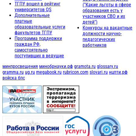
ТГПУ вошел в рейтинг
("Какие льготы в сфере
университетов QS
образования есть у
Дополнительные
участников СВО и их
платные
детей")
образовательные услуги
Конкурсы на вакантные
факультетов ТГПУ
должности научно-
Программа поддержки
педагогических
граждан РФ,
работников
самостоятельно
поступивших в ведущие
минпросвещения
минобрнауки.рф
gramota.ru
glossary.ru
gramma.ru
ug.ru
megabook.ru
rubricon.com
slovari.ru
нцпти.рф
войска бпс