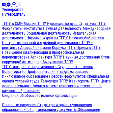
Университет
Путеводитель
ТГПУ в СМИ
Миссия ТГПУ
Руководство вуза
Структура ТГПУ
Факультеты, институты
Научная деятельность
Международная
деятельность
Социальная деятельность
Издательская
деятельность
Научные журналы ТГПУ
Научная библиотека
Центр выставочной и музейной деятельности
ТГПУ в
рейтингах
Адреса/телефоны
Корпуса ТГПУ
Прием в ТГПУ
Повышение квалификации и профессиональная
переподготовка
Аспирантура ТГПУ
Научные достижения
Стоп-
коррупция!
Антитеррор
Выпускники ТГПУ
ТГПУ: история и современность
Студенческая жизнь
Волонтёрство
Профориентация и трудоустройство
Инклюзивное образование
Новости факультетов
Специальная
оценка условий труда
Технопарк ТГПУ
Кванториум ТГПУ
Центр
дополнительного физико-математического и естественно-
научного образования
Сведения об образовательной организации
Основные сведения
Структура и органы управления
образовательной организацией
Документы
Образование