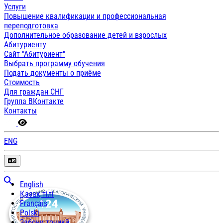
Услуги
Повышение квалификации и профессиональная
переподготовка
Дополнительное образование детей и взрослых
Абитуриенту
Сайт "Абитуриент"
Выбрать программу обучения
Подать документы о приёме
Стоимость
Для граждан СНГ
Группа ВКонтакте
Контакты
ENG
English
Қазақ тілі
Français
Polski
Забони тоҷикӣ