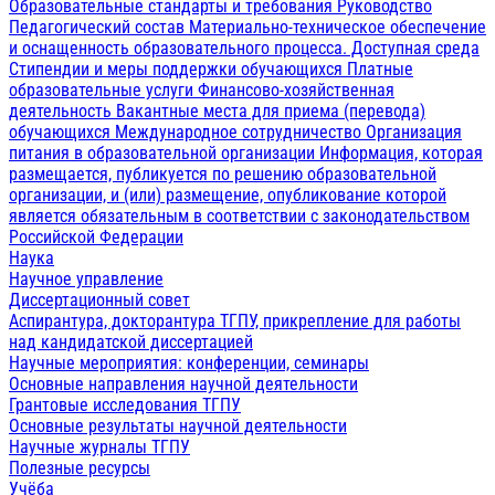
Образовательные стандарты и требования
Руководство
Педагогический состав
Материально-техническое обеспечение
и оснащенность образовательного процесса. Доступная среда
Стипендии и меры поддержки обучающихся
Платные
образовательные услуги
Финансово-хозяйственная
деятельность
Вакантные места для приема (перевода)
обучающихся
Международное сотрудничество
Организация
питания в образовательной организации
Информация, которая
размещается, публикуется по решению образовательной
организации, и (или) размещение, опубликование которой
является обязательным в соответствии с законодательством
Российской Федерации
Наука
Научное управление
Диссертационный совет
Аспирантура, докторантура ТГПУ, прикрепление для работы
над кандидатской диссертацией
Научные мероприятия: конференции, семинары
Основные направления научной деятельности
Грантовые исследования ТГПУ
Основные результаты научной деятельности
Научные журналы ТГПУ
Полезные ресурсы
Учёба