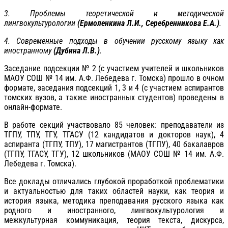
3. Проблемы теоретической и методической
лингвокультурологии
(Ермоленкина Л.И., Серебренникова Е.А.)
.
4. Современные подходы в обучении русскому языку как
иностранному
(Дубина Л.В.)
.
Заседание подсекции № 2 (с участием учителей и школьников
МАОУ СОШ № 14 им. А.Ф. Лебедева г. Томска) прошло в очном
формате, заседания подсекций 1, 3 и 4 (с участием аспирантов
томских вузов, а также иностранных студентов) проведены в
онлайн-формате.
В работе секций участвовало 85 человек: преподаватели из
ТГПУ, ТПУ, ТГУ, ТГАСУ (12 кандидатов и докторов наук), 4
аспиранта (ТГПУ, ТПУ), 17 магистрантов (ТГПУ), 40 бакалавров
(ТГПУ, ТГАСУ, ТГУ), 12 школьников (МАОУ СОШ № 14 им. А.Ф.
Лебедева г. Томска).
Все доклады отличались глубокой проработкой проблематики
и актуальностью для таких областей науки, как теория и
история языка, методика преподавания русского языка как
родного и иностранного, лингвокультурология и
межкультурная коммуникация, теория текста, дискурса,