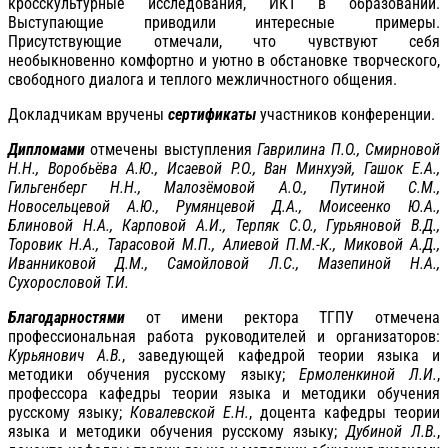
кросскультурные исследования, ИКТ в образовании.
Выступающие приводили интересные примеры.
Присутствующие отмечали, что чувствуют себя
необыкновенно комфортно и уютно в обстановке творческого,
свободного диалога и теплого межличностного общения.
Докладчикам вручены
сертификаты
участников конференции.
Дипломами
отмечены выступления
Гаврилина П.О., Смирновой
Н.Н., Воробьёва А.Ю., Исаевой Р.О., Ван Минхуэй, Гашок Е.А.,
Гильгенберг Н.Н., Малозёмовой А.О., Путиной С.М.,
Новосельцевой А.Ю., Румянцевой Д.А., Моисеенко Ю.А.,
Блиновой Н.А., Карповой А.И., Терпяк С.О., Гурьяновой В.Д.,
Торовик Н.А., Тарасовой М.П., Алиевой П.М.-К., Миковой А.Д.,
Иванниковой Д.М., Самойловой Л.С., Мазепиной Н.А.,
Сухорословой Т.И.
Благодарностями
от имени ректора ТГПУ отмечена
профессиональная работа руководителей и организаторов:
Курьянович А.В.
, заведующей кафедрой теории языка и
методики обучения русскому языку;
Ермоленкиной Л.И.
,
профессора кафедры теории языка и методики обучения
русскому языку;
Ковалевской Е.Н.
, доцента кафедры теории
языка и методики обучения русскому языку;
Дубиной Л.В.
,