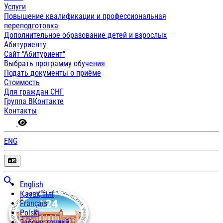
Услуги
Повышение квалификации и профессиональная
переподготовка
Дополнительное образование детей и взрослых
Абитуриенту
Сайт "Абитуриент"
Выбрать программу обучения
Подать документы о приёме
Стоимость
Для граждан СНГ
Группа ВКонтакте
Контакты
ENG
English
Қазақ тілі
Français
Polski
Забони тоҷикӣ