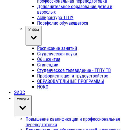
профессиональная переподготовка
Дополнительное образование детей и
взрослых
Аспирантура ТГПУ
Портфолио обучающегося
Учёба
Расписание занятий
Студенческая наука
Общежития
Стипендии
Студенческое телевидение - ТГПУ ТВ
Профориентация и трудоустройство
ОБРАЗОВАТЕЛЬНЫЕ ПРОГРАММЫ
НОКО
ЭИОС
Услуги
Повышение квалификации и профессиональная
переподготовка