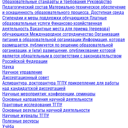
Образовательные стандарты и требования
Руководство
Педагогический состав
Материально-техническое обеспечение
и оснащенность образовательного процесса. Доступная среда
Стипендии и меры поддержки обучающихся
Платные
образовательные услуги
Финансово-хозяйственная
деятельность
Вакантные места для приема (перевода)
обучающихся
Международное сотрудничество
Организация
питания в образовательной организации
Информация, которая
размещается, публикуется по решению образовательной
организации, и (или) размещение, опубликование которой
является обязательным в соответствии с законодательством
Российской Федерации
Наука
Научное управление
Диссертационный совет
Аспирантура, докторантура ТГПУ, прикрепление для работы
над кандидатской диссертацией
Научные мероприятия: конференции, семинары
Основные направления научной деятельности
Грантовые исследования ТГПУ
Основные результаты научной деятельности
Научные журналы ТГПУ
Полезные ресурсы
Учёба