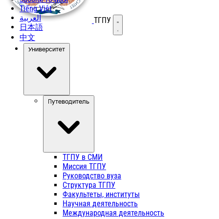
Tiếng Việt
العربية
ТГПУ
Открыть меню
日本語
中文
Университет
Путеводитель
ТГПУ в СМИ
Миссия ТГПУ
Руководство вуза
Структура ТГПУ
Факультеты, институты
Научная деятельность
Международная деятельность