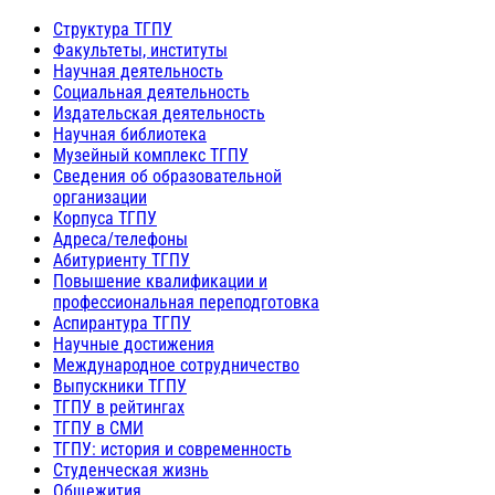
Структура ТГПУ
Факультеты, институты
Научная деятельность
Социальная деятельность
Издательская деятельность
Научная библиотека
Музейный комплекс ТГПУ
Сведения об образовательной
организации
Корпуса ТГПУ
Адреса/телефоны
Абитуриенту ТГПУ
Повышение квалификации и
профессиональная переподготовка
Аспирантура ТГПУ
Научные достижения
Международное сотрудничество
Выпускники ТГПУ
ТГПУ в рейтингах
ТГПУ в СМИ
ТГПУ: история и современность
Студенческая жизнь
Общежития