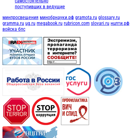
самостоятельно
поступивших в ведущие
минпросвещения
минобрнауки.рф
gramota.ru
glossary.ru
gramma.ru
ug.ru
megabook.ru
rubricon.com
slovari.ru
нцпти.рф
войска бпс