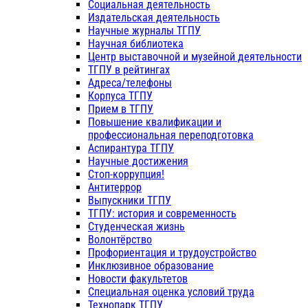
Социальная деятельность
Издательская деятельность
Научные журналы ТГПУ
Научная библиотека
Центр выставочной и музейной деятельности
ТГПУ в рейтингах
Адреса/телефоны
Корпуса ТГПУ
Прием в ТГПУ
Повышение квалификации и
профессиональная переподготовка
Аспирантура ТГПУ
Научные достижения
Стоп-коррупция!
Антитеррор
Выпускники ТГПУ
ТГПУ: история и современность
Студенческая жизнь
Волонтёрство
Профориентация и трудоустройство
Инклюзивное образование
Новости факультетов
Специальная оценка условий труда
Технопарк ТГПУ