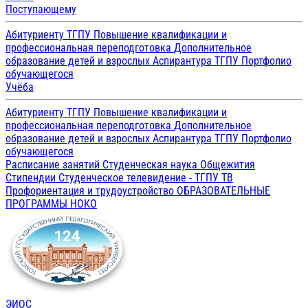
Поступающему
Абитуриенту ТГПУ
Повышение квалификации и
профессиональная переподготовка
Дополнительное
образование детей и взрослых
Аспирантура ТГПУ
Портфолио
обучающегося
Учёба
Абитуриенту ТГПУ
Повышение квалификации и
профессиональная переподготовка
Дополнительное
образование детей и взрослых
Аспирантура ТГПУ
Портфолио
обучающегося
Расписание занятий
Студенческая наука
Общежития
Стипендии
Студенческое телевидение - ТГПУ ТВ
Профориентация и трудоустройство
ОБРАЗОВАТЕЛЬНЫЕ
ПРОГРАММЫ
НОКО
ЭИОС