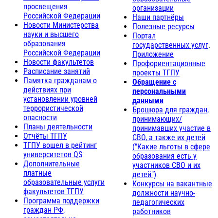
просвещения
организации
Российской Федерации
Наши партнёры
Новости Министерства
Полезные ресурсы
науки и высшего
Портал
образования
государственных услуг
.
Российской Федерации
Приложение
Новости факультетов
Профориентационные
Расписание занятий
проекты ТГПУ
Памятка гражданам о
Обращение с
действиях при
персональными
установлении уровней
данными
террористической
Брошюра для граждан,
опасности
принимающих/
Планы деятельности
принимавших участие в
Отчёты ТГПУ
СВО, а также их детей
ТГПУ вошел в рейтинг
("Какие льготы в сфере
университетов QS
образования есть у
Дополнительные
участников СВО и их
платные
детей")
образовательные услуги
Конкурсы на вакантные
факультетов ТГПУ
должности научно-
Программа поддержки
педагогических
граждан РФ,
работников