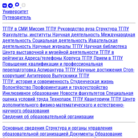
Университет
Путеводитель
ТГПУ в СМИ
Миссия ТГПУ
Руководство вуза
Структура ТГПУ
Факультеты, институты
Научная деятельность
Международная
деятельность
Социальная деятельность
Издательская
деятельность
Научные журналы ТГПУ
Научная библиотека
Центр выставочной и музейной деятельности
ТГПУ в
рейтингах
Адреса/телефоны
Корпуса ТГПУ
Прием в ТГПУ
Повышение квалификации и профессиональная
переподготовка
Аспирантура ТГПУ
Научные достижения
Стоп-
коррупция!
Антитеррор
Выпускники ТГПУ
ТГПУ: история и современность
Студенческая жизнь
Волонтёрство
Профориентация и трудоустройство
Инклюзивное образование
Новости факультетов
Специальная
оценка условий труда
Технопарк ТГПУ
Кванториум ТГПУ
Центр
дополнительного физико-математического и естественно-
научного образования
Сведения об образовательной организации
Основные сведения
Структура и органы управления
образовательной организацией
Документы
Образование