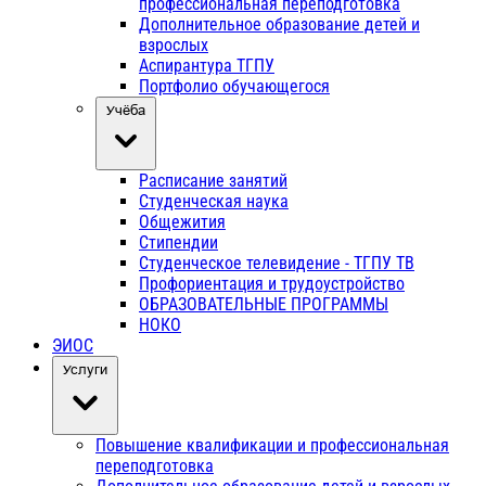
профессиональная переподготовка
Дополнительное образование детей и
взрослых
Аспирантура ТГПУ
Портфолио обучающегося
Учёба
Расписание занятий
Студенческая наука
Общежития
Стипендии
Студенческое телевидение - ТГПУ ТВ
Профориентация и трудоустройство
ОБРАЗОВАТЕЛЬНЫЕ ПРОГРАММЫ
НОКО
ЭИОС
Услуги
Повышение квалификации и профессиональная
переподготовка