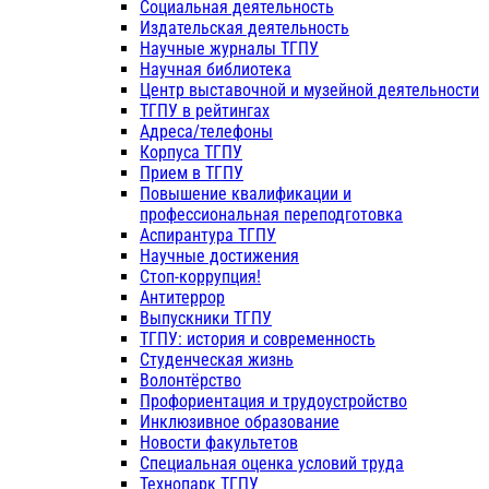
Социальная деятельность
Издательская деятельность
Научные журналы ТГПУ
Научная библиотека
Центр выставочной и музейной деятельности
ТГПУ в рейтингах
Адреса/телефоны
Корпуса ТГПУ
Прием в ТГПУ
Повышение квалификации и
профессиональная переподготовка
Аспирантура ТГПУ
Научные достижения
Стоп-коррупция!
Антитеррор
Выпускники ТГПУ
ТГПУ: история и современность
Студенческая жизнь
Волонтёрство
Профориентация и трудоустройство
Инклюзивное образование
Новости факультетов
Специальная оценка условий труда
Технопарк ТГПУ