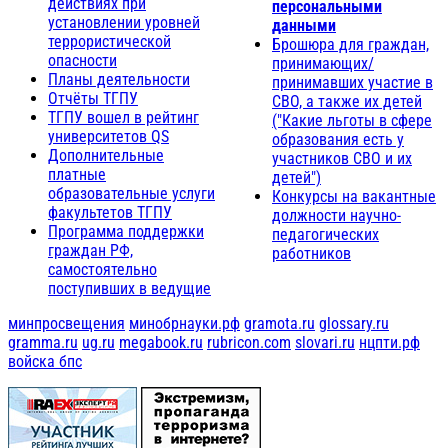
действиях при
персональными
установлении уровней
данными
террористической
Брошюра для граждан,
опасности
принимающих/
Планы деятельности
принимавших участие в
Отчёты ТГПУ
СВО, а также их детей
ТГПУ вошел в рейтинг
("Какие льготы в сфере
университетов QS
образования есть у
Дополнительные
участников СВО и их
платные
детей")
образовательные услуги
Конкурсы на вакантные
факультетов ТГПУ
должности научно-
Программа поддержки
педагогических
граждан РФ,
работников
самостоятельно
поступивших в ведущие
минпросвещения
минобрнауки.рф
gramota.ru
glossary.ru
gramma.ru
ug.ru
megabook.ru
rubricon.com
slovari.ru
нцпти.рф
войска бпс