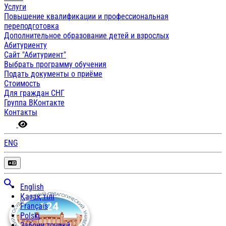
Услуги
Повышение квалификации и профессиональная
переподготовка
Дополнительное образование детей и взрослых
Абитуриенту
Сайт "Абитуриент"
Выбрать программу обучения
Подать документы о приёме
Стоимость
Для граждан СНГ
Группа ВКонтакте
Контакты
ENG
English
Қазақ тілі
Français
Polski
Забони тоҷикӣ