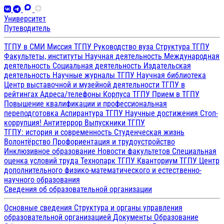
Университет
Путеводитель
ТГПУ в СМИ
Миссия ТГПУ
Руководство вуза
Структура ТГПУ
Факультеты, институты
Научная деятельность
Международная
деятельность
Социальная деятельность
Издательская
деятельность
Научные журналы ТГПУ
Научная библиотека
Центр выставочной и музейной деятельности
ТГПУ в
рейтингах
Адреса/телефоны
Корпуса ТГПУ
Прием в ТГПУ
Повышение квалификации и профессиональная
переподготовка
Аспирантура ТГПУ
Научные достижения
Стоп-
коррупция!
Антитеррор
Выпускники ТГПУ
ТГПУ: история и современность
Студенческая жизнь
Волонтёрство
Профориентация и трудоустройство
Инклюзивное образование
Новости факультетов
Специальная
оценка условий труда
Технопарк ТГПУ
Кванториум ТГПУ
Центр
дополнительного физико-математического и естественно-
научного образования
Сведения об образовательной организации
Основные сведения
Структура и органы управления
образовательной организацией
Документы
Образование