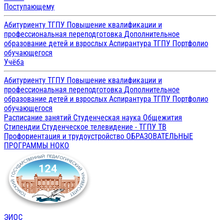
Поступающему
Абитуриенту ТГПУ
Повышение квалификации и
профессиональная переподготовка
Дополнительное
образование детей и взрослых
Аспирантура ТГПУ
Портфолио
обучающегося
Учёба
Абитуриенту ТГПУ
Повышение квалификации и
профессиональная переподготовка
Дополнительное
образование детей и взрослых
Аспирантура ТГПУ
Портфолио
обучающегося
Расписание занятий
Студенческая наука
Общежития
Стипендии
Студенческое телевидение - ТГПУ ТВ
Профориентация и трудоустройство
ОБРАЗОВАТЕЛЬНЫЕ
ПРОГРАММЫ
НОКО
ЭИОС