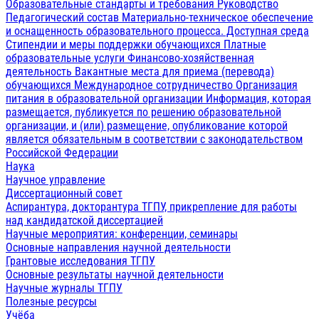
Образовательные стандарты и требования
Руководство
Педагогический состав
Материально-техническое обеспечение
и оснащенность образовательного процесса. Доступная среда
Стипендии и меры поддержки обучающихся
Платные
образовательные услуги
Финансово-хозяйственная
деятельность
Вакантные места для приема (перевода)
обучающихся
Международное сотрудничество
Организация
питания в образовательной организации
Информация, которая
размещается, публикуется по решению образовательной
организации, и (или) размещение, опубликование которой
является обязательным в соответствии с законодательством
Российской Федерации
Наука
Научное управление
Диссертационный совет
Аспирантура, докторантура ТГПУ, прикрепление для работы
над кандидатской диссертацией
Научные мероприятия: конференции, семинары
Основные направления научной деятельности
Грантовые исследования ТГПУ
Основные результаты научной деятельности
Научные журналы ТГПУ
Полезные ресурсы
Учёба