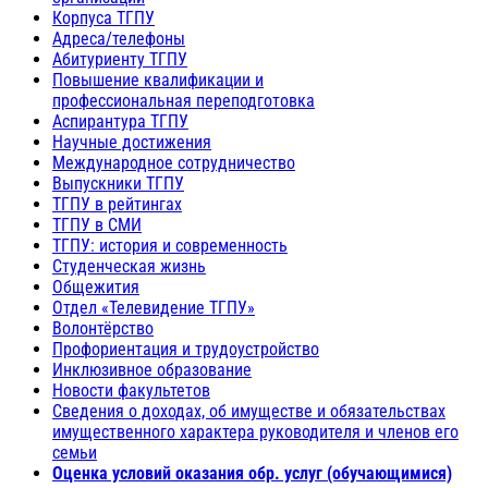
Корпуса ТГПУ
Адреса/телефоны
Абитуриенту ТГПУ
Повышение квалификации и
профессиональная переподготовка
Аспирантура ТГПУ
Научные достижения
Международное сотрудничество
Выпускники ТГПУ
ТГПУ в рейтингах
ТГПУ в СМИ
ТГПУ: история и современность
Студенческая жизнь
Общежития
Отдел «Телевидение ТГПУ»
Волонтёрство
Профориентация и трудоустройство
Инклюзивное образование
Новости факультетов
Сведения о доходах, об имуществе и обязательствах
имущественного характера руководителя и членов его
семьи
Оценка условий оказания обр. услуг (обучающимися)