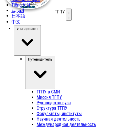
Tiếng Việt
العربية
ТГПУ
Открыть меню
日本語
中文
Университет
Путеводитель
ТГПУ в СМИ
Миссия ТГПУ
Руководство вуза
Структура ТГПУ
Факультеты, институты
Научная деятельность
Международная деятельность