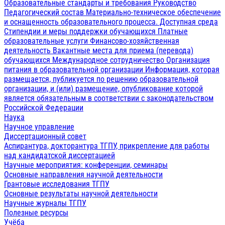
Образовательные стандарты и требования
Руководство
Педагогический состав
Материально-техническое обеспечение
и оснащенность образовательного процесса. Доступная среда
Стипендии и меры поддержки обучающихся
Платные
образовательные услуги
Финансово-хозяйственная
деятельность
Вакантные места для приема (перевода)
обучающихся
Международное сотрудничество
Организация
питания в образовательной организации
Информация, которая
размещается, публикуется по решению образовательной
организации, и (или) размещение, опубликование которой
является обязательным в соответствии с законодательством
Российской Федерации
Наука
Научное управление
Диссертационный совет
Аспирантура, докторантура ТГПУ, прикрепление для работы
над кандидатской диссертацией
Научные мероприятия: конференции, семинары
Основные направления научной деятельности
Грантовые исследования ТГПУ
Основные результаты научной деятельности
Научные журналы ТГПУ
Полезные ресурсы
Учёба