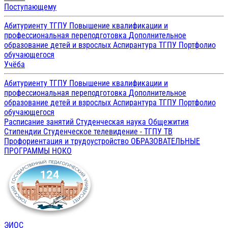
Поступающему
Абитуриенту ТГПУ
Повышение квалификации и
профессиональная переподготовка
Дополнительное
образование детей и взрослых
Аспирантура ТГПУ
Портфолио
обучающегося
Учёба
Абитуриенту ТГПУ
Повышение квалификации и
профессиональная переподготовка
Дополнительное
образование детей и взрослых
Аспирантура ТГПУ
Портфолио
обучающегося
Расписание занятий
Студенческая наука
Общежития
Стипендии
Студенческое телевидение - ТГПУ ТВ
Профориентация и трудоустройство
ОБРАЗОВАТЕЛЬНЫЕ
ПРОГРАММЫ
НОКО
ЭИОС