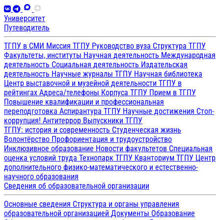
Университет
Путеводитель
ТГПУ в СМИ
Миссия ТГПУ
Руководство вуза
Структура ТГПУ
Факультеты, институты
Научная деятельность
Международная
деятельность
Социальная деятельность
Издательская
деятельность
Научные журналы ТГПУ
Научная библиотека
Центр выставочной и музейной деятельности
ТГПУ в
рейтингах
Адреса/телефоны
Корпуса ТГПУ
Прием в ТГПУ
Повышение квалификации и профессиональная
переподготовка
Аспирантура ТГПУ
Научные достижения
Стоп-
коррупция!
Антитеррор
Выпускники ТГПУ
ТГПУ: история и современность
Студенческая жизнь
Волонтёрство
Профориентация и трудоустройство
Инклюзивное образование
Новости факультетов
Специальная
оценка условий труда
Технопарк ТГПУ
Кванториум ТГПУ
Центр
дополнительного физико-математического и естественно-
научного образования
Сведения об образовательной организации
Основные сведения
Структура и органы управления
образовательной организацией
Документы
Образование