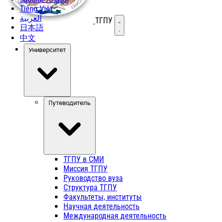
Tiếng Việt
العربية
ТГПУ
Открыть меню
日本語
中文
Университет
Путеводитель
ТГПУ в СМИ
Миссия ТГПУ
Руководство вуза
Структура ТГПУ
Факультеты, институты
Научная деятельность
Международная деятельность