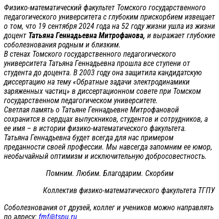
Физико-математический факультет Томского государственного
педагогического университета с глубоким прискорбием извещает
о том, что 19 сентября 2024 года на 52 году жизни ушла из жизни
доцент
Татьяна Геннадьевна Митрофанова,
и выражает глубокие
соболезнования родным и близким.
В стенах Томского государственного педагогического
университета Татьяна Геннадьевна прошла все ступени от
студента до доцента. В 2003 году она защитила кандидатскую
диссертацию на тему «Обратные задачи электродинамики
заряженных частиц» в диссертационном совете при Томском
государственном педагогическом университете.
Светлая память о Татьяне Геннадьевне Митрофановой
сохранится в сердцах выпускников, студентов и сотрудников, а
ее имя – в истории физико-математического факультета.
Татьяна Геннадьевна будет всегда для нас примером
преданности своей профессии. Мы навсегда запомним ее юмор,
необычайный оптимизм и исключительную добросовестность.
Помним. Любим. Благодарим. Скорбим
Коллектив физико-математического факультета ТГПУ
Соболезнования от друзей, коллег и учеников можно направлять
по адресу:
fmf@tspu.ru