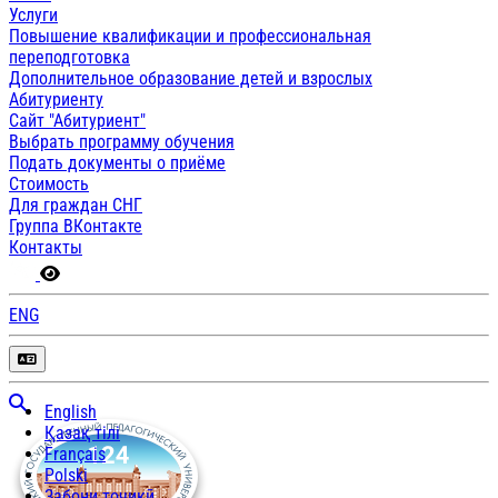
Услуги
Повышение квалификации и профессиональная
переподготовка
Дополнительное образование детей и взрослых
Абитуриенту
Сайт "Абитуриент"
Выбрать программу обучения
Подать документы о приёме
Стоимость
Для граждан СНГ
Группа ВКонтакте
Контакты
ENG
English
Қазақ тілі
Français
Polski
Забони тоҷикӣ