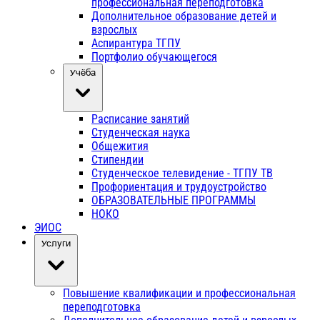
профессиональная переподготовка
Дополнительное образование детей и
взрослых
Аспирантура ТГПУ
Портфолио обучающегося
Учёба
Расписание занятий
Студенческая наука
Общежития
Стипендии
Студенческое телевидение - ТГПУ ТВ
Профориентация и трудоустройство
ОБРАЗОВАТЕЛЬНЫЕ ПРОГРАММЫ
НОКО
ЭИОС
Услуги
Повышение квалификации и профессиональная
переподготовка