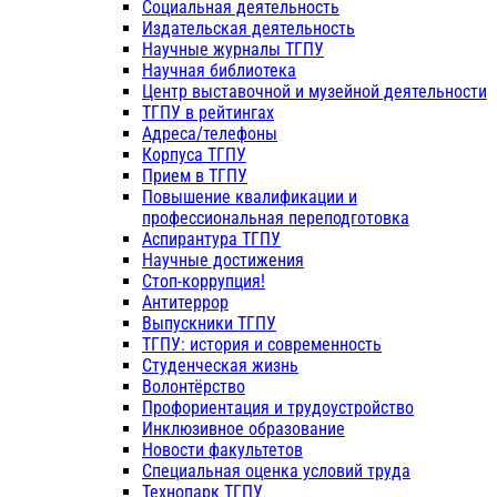
Социальная деятельность
Издательская деятельность
Научные журналы ТГПУ
Научная библиотека
Центр выставочной и музейной деятельности
ТГПУ в рейтингах
Адреса/телефоны
Корпуса ТГПУ
Прием в ТГПУ
Повышение квалификации и
профессиональная переподготовка
Аспирантура ТГПУ
Научные достижения
Стоп-коррупция!
Антитеррор
Выпускники ТГПУ
ТГПУ: история и современность
Студенческая жизнь
Волонтёрство
Профориентация и трудоустройство
Инклюзивное образование
Новости факультетов
Специальная оценка условий труда
Технопарк ТГПУ