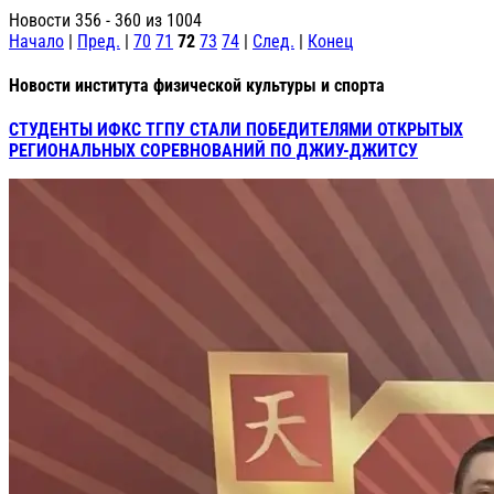
Новости 356 - 360 из 1004
Начало
|
Пред.
|
70
71
72
73
74
|
След.
|
Конец
Новости института физической культуры и спорта
СТУДЕНТЫ ИФКС ТГПУ СТАЛИ ПОБЕДИТЕЛЯМИ ОТКРЫТЫХ
РЕГИОНАЛЬНЫХ СОРЕВНОВАНИЙ ПО ДЖИУ-ДЖИТСУ