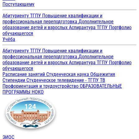
Поступающему
Абитуриенту ТГПУ
Повышение квалификации и
профессиональная переподготовка
Дополнительное
образование детей и взрослых
Аспирантура ТГПУ
Портфолио
обучающегося
Учёба
Абитуриенту ТГПУ
Повышение квалификации и
профессиональная переподготовка
Дополнительное
образование детей и взрослых
Аспирантура ТГПУ
Портфолио
обучающегося
Расписание занятий
Студенческая наука
Общежития
Стипендии
Студенческое телевидение - ТГПУ ТВ
Профориентация и трудоустройство
ОБРАЗОВАТЕЛЬНЫЕ
ПРОГРАММЫ
НОКО
ЭИОС