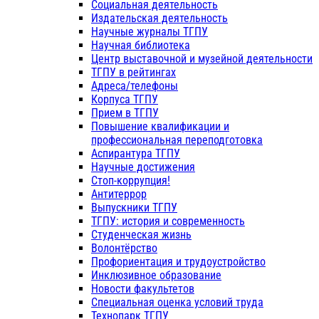
Социальная деятельность
Издательская деятельность
Научные журналы ТГПУ
Научная библиотека
Центр выставочной и музейной деятельности
ТГПУ в рейтингах
Адреса/телефоны
Корпуса ТГПУ
Прием в ТГПУ
Повышение квалификации и
профессиональная переподготовка
Аспирантура ТГПУ
Научные достижения
Стоп-коррупция!
Антитеррор
Выпускники ТГПУ
ТГПУ: история и современность
Студенческая жизнь
Волонтёрство
Профориентация и трудоустройство
Инклюзивное образование
Новости факультетов
Специальная оценка условий труда
Технопарк ТГПУ