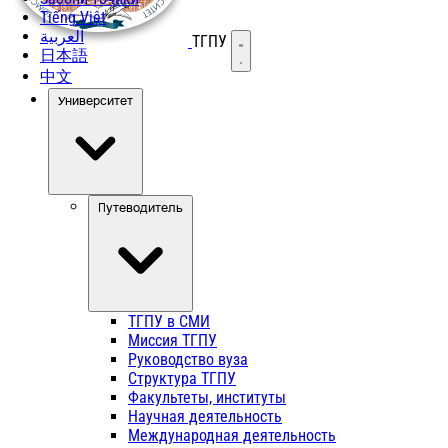
Tiếng Việt
العربية
ТГПУ
Открыть меню
日本語
中文
Университет
Путеводитель
ТГПУ в СМИ
Миссия ТГПУ
Руководство вуза
Структура ТГПУ
Факультеты, институты
Научная деятельность
Международная деятельность