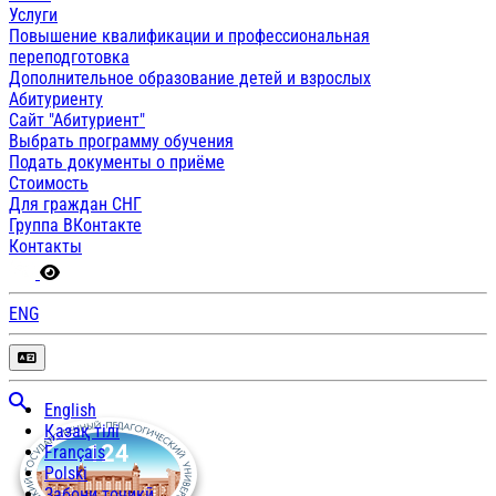
Услуги
Повышение квалификации и профессиональная
переподготовка
Дополнительное образование детей и взрослых
Абитуриенту
Сайт "Абитуриент"
Выбрать программу обучения
Подать документы о приёме
Стоимость
Для граждан СНГ
Группа ВКонтакте
Контакты
ENG
English
Қазақ тілі
Français
Polski
Забони тоҷикӣ