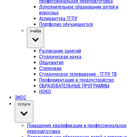
профессиональная переподготовка
Дополнительное образование детей и
взрослых
Аспирантура ТГПУ
Портфолио обучающегося
Учёба
Расписание занятий
Студенческая наука
Общежития
Стипендии
Студенческое телевидение - ТГПУ ТВ
Профориентация и трудоустройство
ОБРАЗОВАТЕЛЬНЫЕ ПРОГРАММЫ
НОКО
ЭИОС
Услуги
Повышение квалификации и профессиональная
переподготовка