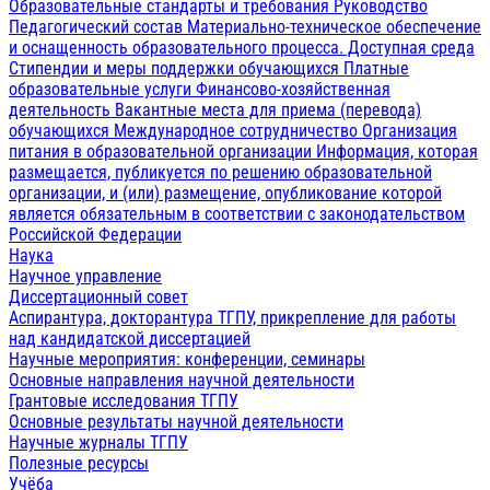
Образовательные стандарты и требования
Руководство
Педагогический состав
Материально-техническое обеспечение
и оснащенность образовательного процесса. Доступная среда
Стипендии и меры поддержки обучающихся
Платные
образовательные услуги
Финансово-хозяйственная
деятельность
Вакантные места для приема (перевода)
обучающихся
Международное сотрудничество
Организация
питания в образовательной организации
Информация, которая
размещается, публикуется по решению образовательной
организации, и (или) размещение, опубликование которой
является обязательным в соответствии с законодательством
Российской Федерации
Наука
Научное управление
Диссертационный совет
Аспирантура, докторантура ТГПУ, прикрепление для работы
над кандидатской диссертацией
Научные мероприятия: конференции, семинары
Основные направления научной деятельности
Грантовые исследования ТГПУ
Основные результаты научной деятельности
Научные журналы ТГПУ
Полезные ресурсы
Учёба