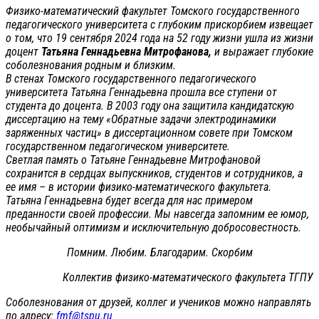
Физико-математический факультет Томского государственного
педагогического университета с глубоким прискорбием извещает
о том, что 19 сентября 2024 года на 52 году жизни ушла из жизни
доцент
Татьяна Геннадьевна Митрофанова,
и выражает глубокие
соболезнования родным и близким.
В стенах Томского государственного педагогического
университета Татьяна Геннадьевна прошла все ступени от
студента до доцента. В 2003 году она защитила кандидатскую
диссертацию на тему «Обратные задачи электродинамики
заряженных частиц» в диссертационном совете при Томском
государственном педагогическом университете.
Светлая память о Татьяне Геннадьевне Митрофановой
сохранится в сердцах выпускников, студентов и сотрудников, а
ее имя – в истории физико-математического факультета.
Татьяна Геннадьевна будет всегда для нас примером
преданности своей профессии. Мы навсегда запомним ее юмор,
необычайный оптимизм и исключительную добросовестность.
Помним. Любим. Благодарим. Скорбим
Коллектив физико-математического факультета ТГПУ
Соболезнования от друзей, коллег и учеников можно направлять
по адресу:
fmf@tspu.ru