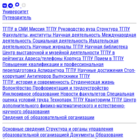
Университет
Путеводитель
ТГПУ в СМИ
Миссия ТГПУ
Руководство вуза
Структура ТГПУ
Факультеты, институты
Научная деятельность
Международная
деятельность
Социальная деятельность
Издательская
деятельность
Научные журналы ТГПУ
Научная библиотека
Центр выставочной и музейной деятельности
ТГПУ в
рейтингах
Адреса/телефоны
Корпуса ТГПУ
Прием в ТГПУ
Повышение квалификации и профессиональная
переподготовка
Аспирантура ТГПУ
Научные достижения
Стоп-
коррупция!
Антитеррор
Выпускники ТГПУ
ТГПУ: история и современность
Студенческая жизнь
Волонтёрство
Профориентация и трудоустройство
Инклюзивное образование
Новости факультетов
Специальная
оценка условий труда
Технопарк ТГПУ
Кванториум ТГПУ
Центр
дополнительного физико-математического и естественно-
научного образования
Сведения об образовательной организации
Основные сведения
Структура и органы управления
образовательной организацией
Документы
Образование