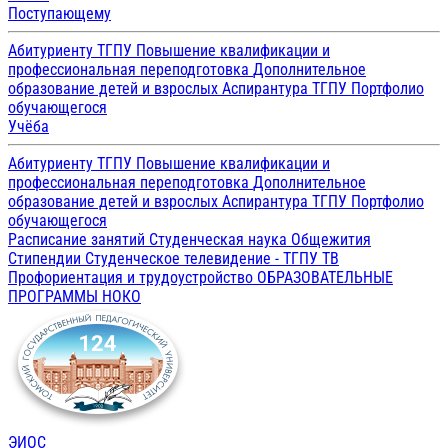
Поступающему
Абитуриенту ТГПУ
Повышение квалификации и
профессиональная переподготовка
Дополнительное
образование детей и взрослых
Аспирантура ТГПУ
Портфолио
обучающегося
Учёба
Абитуриенту ТГПУ
Повышение квалификации и
профессиональная переподготовка
Дополнительное
образование детей и взрослых
Аспирантура ТГПУ
Портфолио
обучающегося
Расписание занятий
Студенческая наука
Общежития
Стипендии
Студенческое телевидение - ТГПУ ТВ
Профориентация и трудоустройство
ОБРАЗОВАТЕЛЬНЫЕ
ПРОГРАММЫ
НОКО
ЭИОС