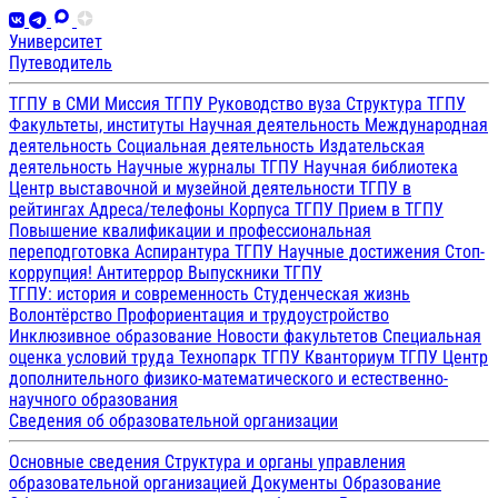
Университет
Путеводитель
ТГПУ в СМИ
Миссия ТГПУ
Руководство вуза
Структура ТГПУ
Факультеты, институты
Научная деятельность
Международная
деятельность
Социальная деятельность
Издательская
деятельность
Научные журналы ТГПУ
Научная библиотека
Центр выставочной и музейной деятельности
ТГПУ в
рейтингах
Адреса/телефоны
Корпуса ТГПУ
Прием в ТГПУ
Повышение квалификации и профессиональная
переподготовка
Аспирантура ТГПУ
Научные достижения
Стоп-
коррупция!
Антитеррор
Выпускники ТГПУ
ТГПУ: история и современность
Студенческая жизнь
Волонтёрство
Профориентация и трудоустройство
Инклюзивное образование
Новости факультетов
Специальная
оценка условий труда
Технопарк ТГПУ
Кванториум ТГПУ
Центр
дополнительного физико-математического и естественно-
научного образования
Сведения об образовательной организации
Основные сведения
Структура и органы управления
образовательной организацией
Документы
Образование