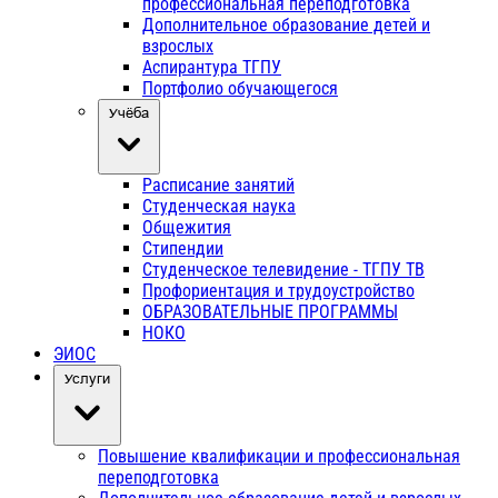
профессиональная переподготовка
Дополнительное образование детей и
взрослых
Аспирантура ТГПУ
Портфолио обучающегося
Учёба
Расписание занятий
Студенческая наука
Общежития
Стипендии
Студенческое телевидение - ТГПУ ТВ
Профориентация и трудоустройство
ОБРАЗОВАТЕЛЬНЫЕ ПРОГРАММЫ
НОКО
ЭИОС
Услуги
Повышение квалификации и профессиональная
переподготовка