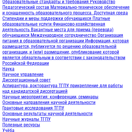
Образовательные стандарты и требования
Руководство
Педагогический состав
Материально-техническое обеспечение
и оснащенность образовательного процесса. Доступная среда
Стипендии и меры поддержки обучающихся
Платные
образовательные услуги
Финансово-хозяйственная
деятельность
Вакантные места для приема (перевода)
обучающихся
Международное сотрудничество
Организация
питания в образовательной организации
Информация, которая
размещается, публикуется по решению образовательной
организации, и (или) размещение, опубликование которой
является обязательным в соответствии с законодательством
Российской Федерации
Наука
Научное управление
Диссертационный совет
Аспирантура, докторантура ТГПУ, прикрепление для работы
над кандидатской диссертацией
Научные мероприятия: конференции, семинары
Основные направления научной деятельности
Грантовые исследования ТГПУ
Основные результаты научной деятельности
Научные журналы ТГПУ
Полезные ресурсы
Учёба