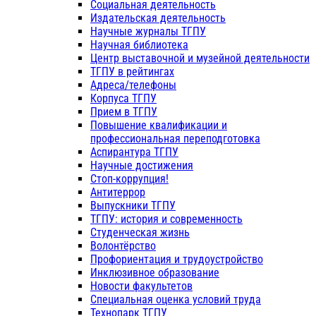
Социальная деятельность
Издательская деятельность
Научные журналы ТГПУ
Научная библиотека
Центр выставочной и музейной деятельности
ТГПУ в рейтингах
Адреса/телефоны
Корпуса ТГПУ
Прием в ТГПУ
Повышение квалификации и
профессиональная переподготовка
Аспирантура ТГПУ
Научные достижения
Стоп-коррупция!
Антитеррор
Выпускники ТГПУ
ТГПУ: история и современность
Студенческая жизнь
Волонтёрство
Профориентация и трудоустройство
Инклюзивное образование
Новости факультетов
Специальная оценка условий труда
Технопарк ТГПУ