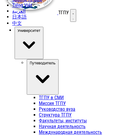
Tiếng Việt
العربية
ТГПУ
Открыть меню
日本語
中文
Университет
Путеводитель
ТГПУ в СМИ
Миссия ТГПУ
Руководство вуза
Структура ТГПУ
Факультеты, институты
Научная деятельность
Международная деятельность