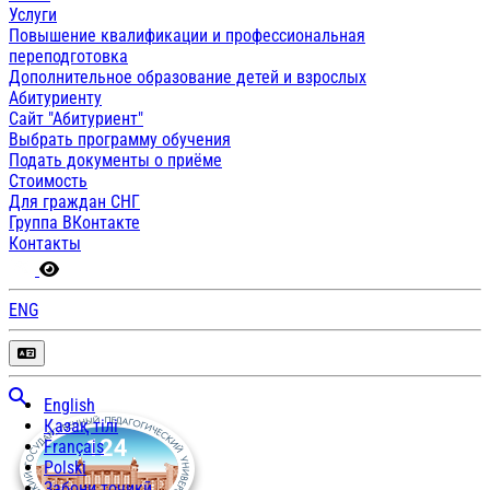
Услуги
Повышение квалификации и профессиональная
переподготовка
Дополнительное образование детей и взрослых
Абитуриенту
Сайт "Абитуриент"
Выбрать программу обучения
Подать документы о приёме
Стоимость
Для граждан СНГ
Группа ВКонтакте
Контакты
ENG
English
Қазақ тілі
Français
Polski
Забони тоҷикӣ