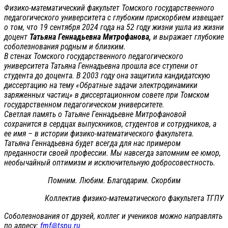
Физико-математический факультет Томского государственного
педагогического университета с глубоким прискорбием извещает
о том, что 19 сентября 2024 года на 52 году жизни ушла из жизни
доцент
Татьяна Геннадьевна Митрофанова,
и выражает глубокие
соболезнования родным и близким.
В стенах Томского государственного педагогического
университета Татьяна Геннадьевна прошла все ступени от
студента до доцента. В 2003 году она защитила кандидатскую
диссертацию на тему «Обратные задачи электродинамики
заряженных частиц» в диссертационном совете при Томском
государственном педагогическом университете.
Светлая память о Татьяне Геннадьевне Митрофановой
сохранится в сердцах выпускников, студентов и сотрудников, а
ее имя – в истории физико-математического факультета.
Татьяна Геннадьевна будет всегда для нас примером
преданности своей профессии. Мы навсегда запомним ее юмор,
необычайный оптимизм и исключительную добросовестность.
Помним. Любим. Благодарим. Скорбим
Коллектив физико-математического факультета ТГПУ
Соболезнования от друзей, коллег и учеников можно направлять
по адресу:
fmf@tspu.ru