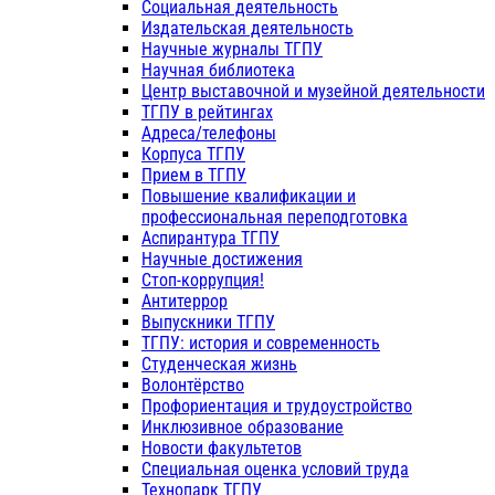
Социальная деятельность
Издательская деятельность
Научные журналы ТГПУ
Научная библиотека
Центр выставочной и музейной деятельности
ТГПУ в рейтингах
Адреса/телефоны
Корпуса ТГПУ
Прием в ТГПУ
Повышение квалификации и
профессиональная переподготовка
Аспирантура ТГПУ
Научные достижения
Стоп-коррупция!
Антитеррор
Выпускники ТГПУ
ТГПУ: история и современность
Студенческая жизнь
Волонтёрство
Профориентация и трудоустройство
Инклюзивное образование
Новости факультетов
Специальная оценка условий труда
Технопарк ТГПУ