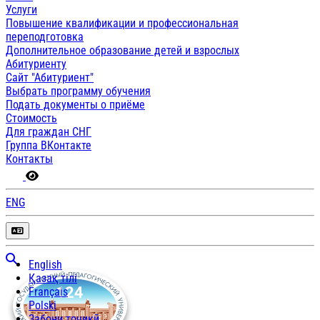
Услуги
Повышение квалификации и профессиональная
переподготовка
Дополнительное образование детей и взрослых
Абитуриенту
Сайт "Абитуриент"
Выбрать программу обучения
Подать документы о приёме
Стоимость
Для граждан СНГ
Группа ВКонтакте
Контакты
ENG
English
Қазақ тілі
Français
Polski
Забони тоҷикӣ