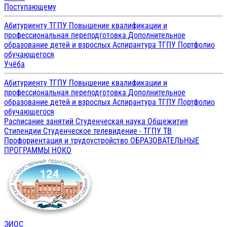
Поступающему
Абитуриенту ТГПУ
Повышение квалификации и
профессиональная переподготовка
Дополнительное
образование детей и взрослых
Аспирантура ТГПУ
Портфолио
обучающегося
Учёба
Абитуриенту ТГПУ
Повышение квалификации и
профессиональная переподготовка
Дополнительное
образование детей и взрослых
Аспирантура ТГПУ
Портфолио
обучающегося
Расписание занятий
Студенческая наука
Общежития
Стипендии
Студенческое телевидение - ТГПУ ТВ
Профориентация и трудоустройство
ОБРАЗОВАТЕЛЬНЫЕ
ПРОГРАММЫ
НОКО
ЭИОС