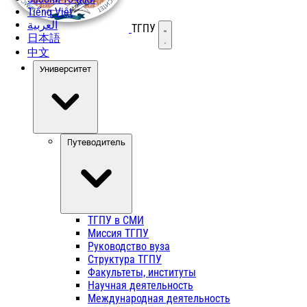
Tiếng Việt
العربية
ТГПУ
Открыть меню
日本語
中文
Университет
Путеводитель
ТГПУ в СМИ
Миссия ТГПУ
Руководство вуза
Структура ТГПУ
Факультеты, институты
Научная деятельность
Международная деятельность