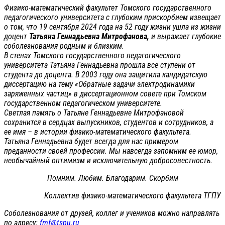
Физико-математический факультет Томского государственного
педагогического университета с глубоким прискорбием извещает
о том, что 19 сентября 2024 года на 52 году жизни ушла из жизни
доцент
Татьяна Геннадьевна Митрофанова,
и выражает глубокие
соболезнования родным и близким.
В стенах Томского государственного педагогического
университета Татьяна Геннадьевна прошла все ступени от
студента до доцента. В 2003 году она защитила кандидатскую
диссертацию на тему «Обратные задачи электродинамики
заряженных частиц» в диссертационном совете при Томском
государственном педагогическом университете.
Светлая память о Татьяне Геннадьевне Митрофановой
сохранится в сердцах выпускников, студентов и сотрудников, а
ее имя – в истории физико-математического факультета.
Татьяна Геннадьевна будет всегда для нас примером
преданности своей профессии. Мы навсегда запомним ее юмор,
необычайный оптимизм и исключительную добросовестность.
Помним. Любим. Благодарим. Скорбим
Коллектив физико-математического факультета ТГПУ
Соболезнования от друзей, коллег и учеников можно направлять
по адресу:
fmf@tspu.ru