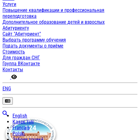
Услуги
Повышение квалификации и профессиональная
переподготовка
Дополнительное образование детей и взрослых
Абитуриенту
Сайт "Абитуриент"
Выбрать программу обучения
Подать документы о приёме
Стоимость
Для граждан СНГ
Группа ВКонтакте
Контакты
ENG
English
Қазақ тілі
Français
Polski
Забони тоҷикӣ