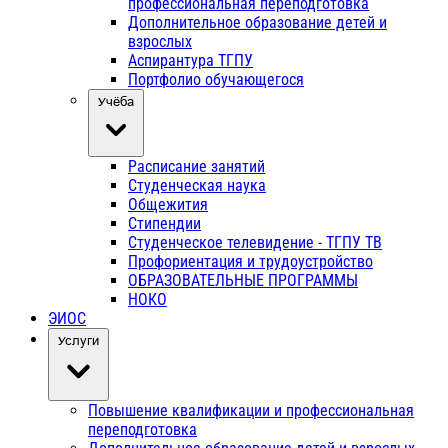
профессиональная переподготовка
Дополнительное образование детей и
взрослых
Аспирантура ТГПУ
Портфолио обучающегося
Учёба
Расписание занятий
Студенческая наука
Общежития
Стипендии
Студенческое телевидение - ТГПУ ТВ
Профориентация и трудоустройство
ОБРАЗОВАТЕЛЬНЫЕ ПРОГРАММЫ
НОКО
ЭИОС
Услуги
Повышение квалификации и профессиональная
переподготовка