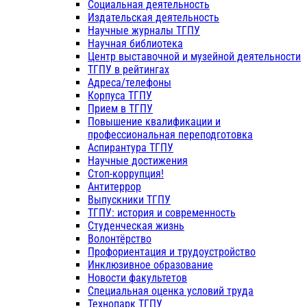
Социальная деятельность
Издательская деятельность
Научные журналы ТГПУ
Научная библиотека
Центр выставочной и музейной деятельности
ТГПУ в рейтингах
Адреса/телефоны
Корпуса ТГПУ
Прием в ТГПУ
Повышение квалификации и
профессиональная переподготовка
Аспирантура ТГПУ
Научные достижения
Стоп-коррупция!
Антитеррор
Выпускники ТГПУ
ТГПУ: история и современность
Студенческая жизнь
Волонтёрство
Профориентация и трудоустройство
Инклюзивное образование
Новости факультетов
Специальная оценка условий труда
Технопарк ТГПУ