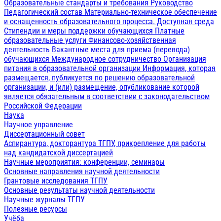
Образовательные стандарты и требования
Руководство
Педагогический состав
Материально-техническое обеспечение
и оснащенность образовательного процесса. Доступная среда
Стипендии и меры поддержки обучающихся
Платные
образовательные услуги
Финансово-хозяйственная
деятельность
Вакантные места для приема (перевода)
обучающихся
Международное сотрудничество
Организация
питания в образовательной организации
Информация, которая
размещается, публикуется по решению образовательной
организации, и (или) размещение, опубликование которой
является обязательным в соответствии с законодательством
Российской Федерации
Наука
Научное управление
Диссертационный совет
Аспирантура, докторантура ТГПУ, прикрепление для работы
над кандидатской диссертацией
Научные мероприятия: конференции, семинары
Основные направления научной деятельности
Грантовые исследования ТГПУ
Основные результаты научной деятельности
Научные журналы ТГПУ
Полезные ресурсы
Учёба