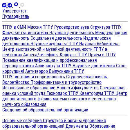
Университет
Путеводитель
ТГПУ в СМИ
Миссия ТГПУ
Руководство вуза
Структура ТГПУ
Факультеты, институты
Научная деятельность
Международная
деятельность
Социальная деятельность
Издательская
деятельность
Научные журналы ТГПУ
Научная библиотека
Центр выставочной и музейной деятельности
ТГПУ в
рейтингах
Адреса/телефоны
Корпуса ТГПУ
Прием в ТГПУ
Повышение квалификации и профессиональная
переподготовка
Аспирантура ТГПУ
Научные достижения
Стоп-
коррупция!
Антитеррор
Выпускники ТГПУ
ТГПУ: история и современность
Студенческая жизнь
Волонтёрство
Профориентация и трудоустройство
Инклюзивное образование
Новости факультетов
Специальная
оценка условий труда
Технопарк ТГПУ
Кванториум ТГПУ
Центр
дополнительного физико-математического и естественно-
научного образования
Сведения об образовательной организации
Основные сведения
Структура и органы управления
образовательной организацией
Документы
Образование