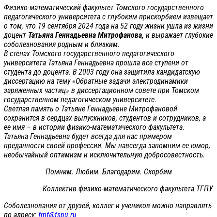
Физико-математический факультет Томского государственного
педагогического университета с глубоким прискорбием извещает
о том, что 19 сентября 2024 года на 52 году жизни ушла из жизни
доцент
Татьяна Геннадьевна Митрофанова,
и выражает глубокие
соболезнования родным и близким.
В стенах Томского государственного педагогического
университета Татьяна Геннадьевна прошла все ступени от
студента до доцента. В 2003 году она защитила кандидатскую
диссертацию на тему «Обратные задачи электродинамики
заряженных частиц» в диссертационном совете при Томском
государственном педагогическом университете.
Светлая память о Татьяне Геннадьевне Митрофановой
сохранится в сердцах выпускников, студентов и сотрудников, а
ее имя – в истории физико-математического факультета.
Татьяна Геннадьевна будет всегда для нас примером
преданности своей профессии. Мы навсегда запомним ее юмор,
необычайный оптимизм и исключительную добросовестность.
Помним. Любим. Благодарим. Скорбим
Коллектив физико-математического факультета ТГПУ
Соболезнования от друзей, коллег и учеников можно направлять
по адресу:
fmf@tspu.ru