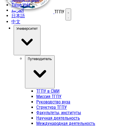
Tiếng Việt
العربية
ТГПУ
Открыть меню
日本語
中文
Университет
Путеводитель
ТГПУ в СМИ
Миссия ТГПУ
Руководство вуза
Структура ТГПУ
Факультеты, институты
Научная деятельность
Международная деятельность