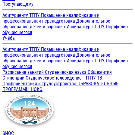
Поступающему
Абитуриенту ТГПУ
Повышение квалификации и
профессиональная переподготовка
Дополнительное
образование детей и взрослых
Аспирантура ТГПУ
Портфолио
обучающегося
Учёба
Абитуриенту ТГПУ
Повышение квалификации и
профессиональная переподготовка
Дополнительное
образование детей и взрослых
Аспирантура ТГПУ
Портфолио
обучающегося
Расписание занятий
Студенческая наука
Общежития
Стипендии
Студенческое телевидение - ТГПУ ТВ
Профориентация и трудоустройство
ОБРАЗОВАТЕЛЬНЫЕ
ПРОГРАММЫ
НОКО
ЭИОС