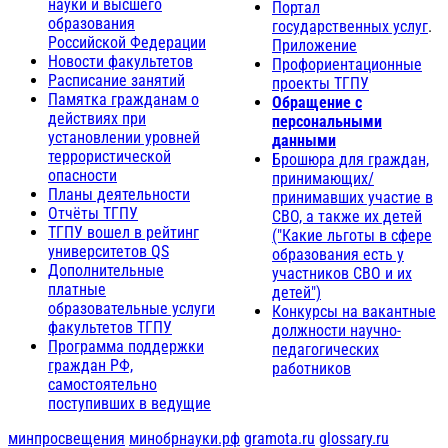
науки и высшего
Портал
образования
государственных услуг
.
Российской Федерации
Приложение
Новости факультетов
Профориентационные
Расписание занятий
проекты ТГПУ
Памятка гражданам о
Обращение с
действиях при
персональными
установлении уровней
данными
террористической
Брошюра для граждан,
опасности
принимающих/
Планы деятельности
принимавших участие в
Отчёты ТГПУ
СВО, а также их детей
ТГПУ вошел в рейтинг
("Какие льготы в сфере
университетов QS
образования есть у
Дополнительные
участников СВО и их
платные
детей")
образовательные услуги
Конкурсы на вакантные
факультетов ТГПУ
должности научно-
Программа поддержки
педагогических
граждан РФ,
работников
самостоятельно
поступивших в ведущие
минпросвещения
минобрнауки.рф
gramota.ru
glossary.ru