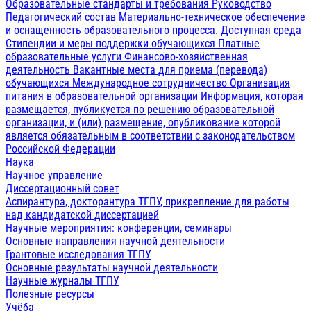
Образовательные стандарты и требования
Руководство
Педагогический состав
Материально-техническое обеспечение
и оснащенность образовательного процесса. Доступная среда
Стипендии и меры поддержки обучающихся
Платные
образовательные услуги
Финансово-хозяйственная
деятельность
Вакантные места для приема (перевода)
обучающихся
Международное сотрудничество
Организация
питания в образовательной организации
Информация, которая
размещается, публикуется по решению образовательной
организации, и (или) размещение, опубликование которой
является обязательным в соответствии с законодательством
Российской Федерации
Наука
Научное управление
Диссертационный совет
Аспирантура, докторантура ТГПУ, прикрепление для работы
над кандидатской диссертацией
Научные мероприятия: конференции, семинары
Основные направления научной деятельности
Грантовые исследования ТГПУ
Основные результаты научной деятельности
Научные журналы ТГПУ
Полезные ресурсы
Учёба