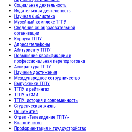
Социальная деятельность
Издательская деятельность
Научная библиотека
Музейный комплекс ТГПУ
Сведения об образовательной
организации
Корпуса ТГПУ
Адреса/телефоны
Абитуриенту ТГПУ
Повышение квалификации и
профессиональная переподготовка
Аспирантура ТГПУ
Научные достижения
Международное сотрудничество
Выпускники ТГПУ
ТГПУ в рейтингах
ТГПУ в СМИ
ТГПУ: история и современность
Студенческая жизнь
Общежития
Отдел «Телевидение ТГПУ»
Волонтёрство
Профориентация и трудоустройство