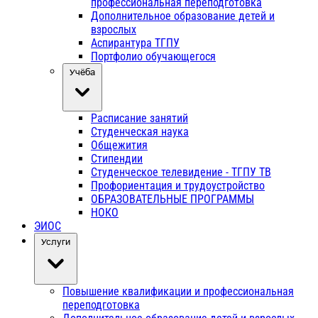
профессиональная переподготовка
Дополнительное образование детей и
взрослых
Аспирантура ТГПУ
Портфолио обучающегося
Учёба
Расписание занятий
Студенческая наука
Общежития
Стипендии
Студенческое телевидение - ТГПУ ТВ
Профориентация и трудоустройство
ОБРАЗОВАТЕЛЬНЫЕ ПРОГРАММЫ
НОКО
ЭИОС
Услуги
Повышение квалификации и профессиональная
переподготовка