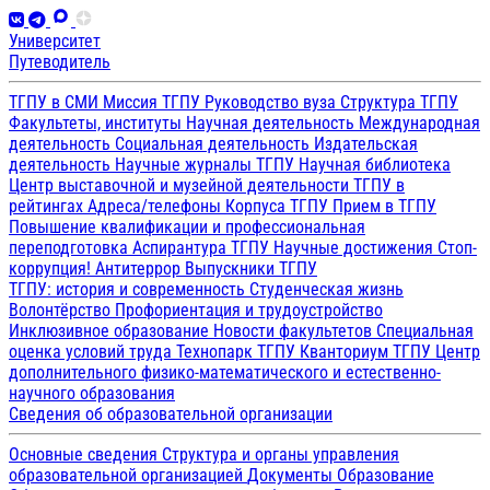
Университет
Путеводитель
ТГПУ в СМИ
Миссия ТГПУ
Руководство вуза
Структура ТГПУ
Факультеты, институты
Научная деятельность
Международная
деятельность
Социальная деятельность
Издательская
деятельность
Научные журналы ТГПУ
Научная библиотека
Центр выставочной и музейной деятельности
ТГПУ в
рейтингах
Адреса/телефоны
Корпуса ТГПУ
Прием в ТГПУ
Повышение квалификации и профессиональная
переподготовка
Аспирантура ТГПУ
Научные достижения
Стоп-
коррупция!
Антитеррор
Выпускники ТГПУ
ТГПУ: история и современность
Студенческая жизнь
Волонтёрство
Профориентация и трудоустройство
Инклюзивное образование
Новости факультетов
Специальная
оценка условий труда
Технопарк ТГПУ
Кванториум ТГПУ
Центр
дополнительного физико-математического и естественно-
научного образования
Сведения об образовательной организации
Основные сведения
Структура и органы управления
образовательной организацией
Документы
Образование