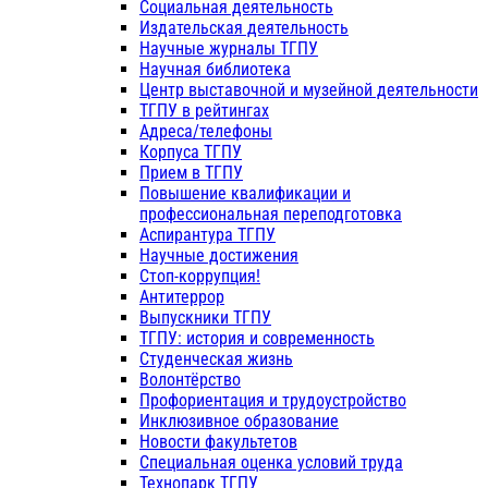
Социальная деятельность
Издательская деятельность
Научные журналы ТГПУ
Научная библиотека
Центр выставочной и музейной деятельности
ТГПУ в рейтингах
Адреса/телефоны
Корпуса ТГПУ
Прием в ТГПУ
Повышение квалификации и
профессиональная переподготовка
Аспирантура ТГПУ
Научные достижения
Стоп-коррупция!
Антитеррор
Выпускники ТГПУ
ТГПУ: история и современность
Студенческая жизнь
Волонтёрство
Профориентация и трудоустройство
Инклюзивное образование
Новости факультетов
Специальная оценка условий труда
Технопарк ТГПУ