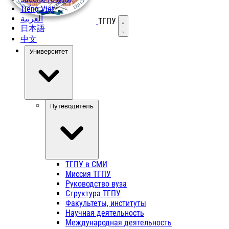
Tiếng Việt
العربية
ТГПУ
Открыть меню
日本語
中文
Университет
Путеводитель
ТГПУ в СМИ
Миссия ТГПУ
Руководство вуза
Структура ТГПУ
Факультеты, институты
Научная деятельность
Международная деятельность