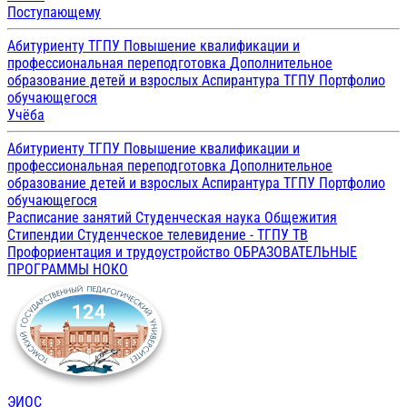
Поступающему
Абитуриенту ТГПУ
Повышение квалификации и
профессиональная переподготовка
Дополнительное
образование детей и взрослых
Аспирантура ТГПУ
Портфолио
обучающегося
Учёба
Абитуриенту ТГПУ
Повышение квалификации и
профессиональная переподготовка
Дополнительное
образование детей и взрослых
Аспирантура ТГПУ
Портфолио
обучающегося
Расписание занятий
Студенческая наука
Общежития
Стипендии
Студенческое телевидение - ТГПУ ТВ
Профориентация и трудоустройство
ОБРАЗОВАТЕЛЬНЫЕ
ПРОГРАММЫ
НОКО
ЭИОС