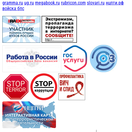
gramma.ru
ug.ru
megabook.ru
rubricon.com
slovari.ru
нцпти.рф
войска бпс