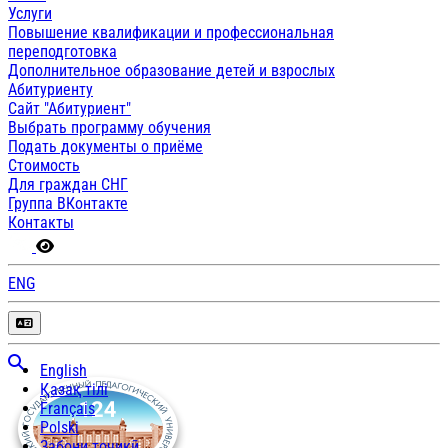
Услуги
Повышение квалификации и профессиональная
переподготовка
Дополнительное образование детей и взрослых
Абитуриенту
Сайт "Абитуриент"
Выбрать программу обучения
Подать документы о приёме
Стоимость
Для граждан СНГ
Группа ВКонтакте
Контакты
ENG
English
Қазақ тілі
Français
Polski
Забони тоҷикӣ