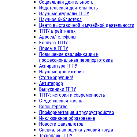
Социальная деятельность
Издательская деятельность
Научные журналы ТГПУ
Научная библиотека
Центр выставочной и музейной деятельности
ТГПУ в рейтингах
Адреса/телефоны
Корпуса ТГПУ
Прием в ТГПУ
Повышение квалификации и
профессиональная переподготовка
Аспирантура ТГПУ
Научные достижения
Стоп-коррупция!
Антитеррор
Выпускники ТГПУ
ТГПУ: история и современность
Студенческая жизнь
Волонтёрство
Профориентация и трудоустройство
Инклюзивное образование
Новости факультетов
Специальная оценка условий труда
Технопарк ТГПУ