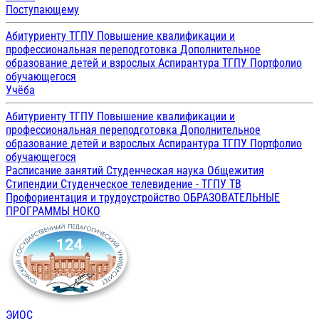
Поступающему
Абитуриенту ТГПУ
Повышение квалификации и
профессиональная переподготовка
Дополнительное
образование детей и взрослых
Аспирантура ТГПУ
Портфолио
обучающегося
Учёба
Абитуриенту ТГПУ
Повышение квалификации и
профессиональная переподготовка
Дополнительное
образование детей и взрослых
Аспирантура ТГПУ
Портфолио
обучающегося
Расписание занятий
Студенческая наука
Общежития
Стипендии
Студенческое телевидение - ТГПУ ТВ
Профориентация и трудоустройство
ОБРАЗОВАТЕЛЬНЫЕ
ПРОГРАММЫ
НОКО
ЭИОС