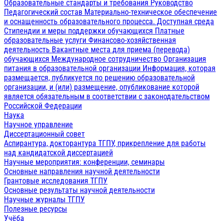
Образовательные стандарты и требования
Руководство
Педагогический состав
Материально-техническое обеспечение
и оснащенность образовательного процесса. Доступная среда
Стипендии и меры поддержки обучающихся
Платные
образовательные услуги
Финансово-хозяйственная
деятельность
Вакантные места для приема (перевода)
обучающихся
Международное сотрудничество
Организация
питания в образовательной организации
Информация, которая
размещается, публикуется по решению образовательной
организации, и (или) размещение, опубликование которой
является обязательным в соответствии с законодательством
Российской Федерации
Наука
Научное управление
Диссертационный совет
Аспирантура, докторантура ТГПУ, прикрепление для работы
над кандидатской диссертацией
Научные мероприятия: конференции, семинары
Основные направления научной деятельности
Грантовые исследования ТГПУ
Основные результаты научной деятельности
Научные журналы ТГПУ
Полезные ресурсы
Учёба