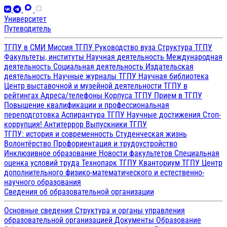
Университет
Путеводитель
ТГПУ в СМИ
Миссия ТГПУ
Руководство вуза
Структура ТГПУ
Факультеты, институты
Научная деятельность
Международная
деятельность
Социальная деятельность
Издательская
деятельность
Научные журналы ТГПУ
Научная библиотека
Центр выставочной и музейной деятельности
ТГПУ в
рейтингах
Адреса/телефоны
Корпуса ТГПУ
Прием в ТГПУ
Повышение квалификации и профессиональная
переподготовка
Аспирантура ТГПУ
Научные достижения
Стоп-
коррупция!
Антитеррор
Выпускники ТГПУ
ТГПУ: история и современность
Студенческая жизнь
Волонтёрство
Профориентация и трудоустройство
Инклюзивное образование
Новости факультетов
Специальная
оценка условий труда
Технопарк ТГПУ
Кванториум ТГПУ
Центр
дополнительного физико-математического и естественно-
научного образования
Сведения об образовательной организации
Основные сведения
Структура и органы управления
образовательной организацией
Документы
Образование