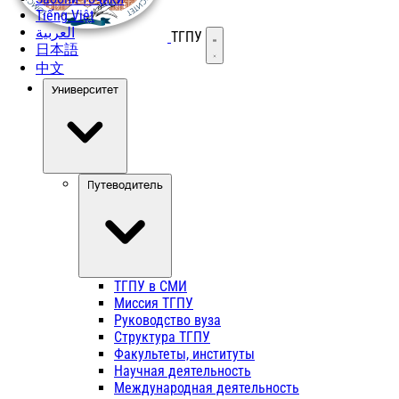
Tiếng Việt
العربية
ТГПУ
Открыть меню
日本語
中文
Университет
Путеводитель
ТГПУ в СМИ
Миссия ТГПУ
Руководство вуза
Структура ТГПУ
Факультеты, институты
Научная деятельность
Международная деятельность