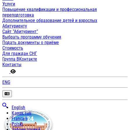
Услуги
Повышение квалификации и профессиональная
переподготовка
Дополнительное образование детей и взрослых
Абитуриенту
Сайт "Абитуриент"
Выбрать программу обучения
Подать документы о приёме
Стоимость
Для граждан СНГ
Группа ВКонтакте
Контакты
ENG
English
Қазақ тілі
Français
Polski
Забони тоҷикӣ