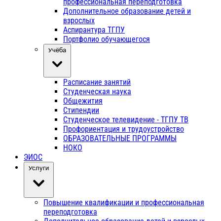
профессиональная переподготовка
Дополнительное образование детей и
взрослых
Аспирантура ТГПУ
Портфолио обучающегося
Учёба
Расписание занятий
Студенческая наука
Общежития
Стипендии
Студенческое телевидение - ТГПУ ТВ
Профориентация и трудоустройство
ОБРАЗОВАТЕЛЬНЫЕ ПРОГРАММЫ
НОКО
ЭИОС
Услуги
Повышение квалификации и профессиональная
переподготовка