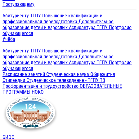
Поступающему
Абитуриенту ТГПУ
Повышение квалификации и
профессиональная переподготовка
Дополнительное
образование детей и взрослых
Аспирантура ТГПУ
Портфолио
обучающегося
Учёба
Абитуриенту ТГПУ
Повышение квалификации и
профессиональная переподготовка
Дополнительное
образование детей и взрослых
Аспирантура ТГПУ
Портфолио
обучающегося
Расписание занятий
Студенческая наука
Общежития
Стипендии
Студенческое телевидение - ТГПУ ТВ
Профориентация и трудоустройство
ОБРАЗОВАТЕЛЬНЫЕ
ПРОГРАММЫ
НОКО
ЭИОС