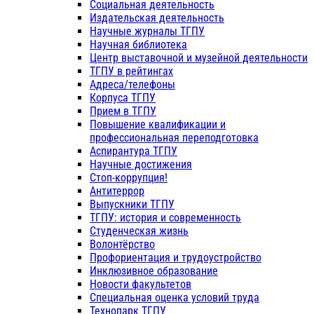
Социальная деятельность
Издательская деятельность
Научные журналы ТГПУ
Научная библиотека
Центр выставочной и музейной деятельности
ТГПУ в рейтингах
Адреса/телефоны
Корпуса ТГПУ
Прием в ТГПУ
Повышение квалификации и
профессиональная переподготовка
Аспирантура ТГПУ
Научные достижения
Стоп-коррупция!
Антитеррор
Выпускники ТГПУ
ТГПУ: история и современность
Студенческая жизнь
Волонтёрство
Профориентация и трудоустройство
Инклюзивное образование
Новости факультетов
Специальная оценка условий труда
Технопарк ТГПУ