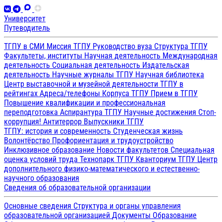
Университет
Путеводитель
ТГПУ в СМИ
Миссия ТГПУ
Руководство вуза
Структура ТГПУ
Факультеты, институты
Научная деятельность
Международная
деятельность
Социальная деятельность
Издательская
деятельность
Научные журналы ТГПУ
Научная библиотека
Центр выставочной и музейной деятельности
ТГПУ в
рейтингах
Адреса/телефоны
Корпуса ТГПУ
Прием в ТГПУ
Повышение квалификации и профессиональная
переподготовка
Аспирантура ТГПУ
Научные достижения
Стоп-
коррупция!
Антитеррор
Выпускники ТГПУ
ТГПУ: история и современность
Студенческая жизнь
Волонтёрство
Профориентация и трудоустройство
Инклюзивное образование
Новости факультетов
Специальная
оценка условий труда
Технопарк ТГПУ
Кванториум ТГПУ
Центр
дополнительного физико-математического и естественно-
научного образования
Сведения об образовательной организации
Основные сведения
Структура и органы управления
образовательной организацией
Документы
Образование