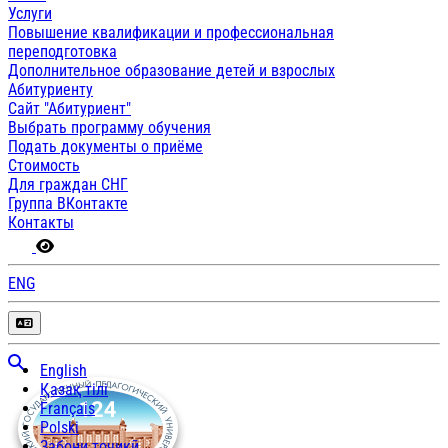
Услуги
Повышение квалификации и профессиональная
переподготовка
Дополнительное образование детей и взрослых
Абитуриенту
Сайт "Абитуриент"
Выбрать программу обучения
Подать документы о приёме
Стоимость
Для граждан СНГ
Группа ВКонтакте
Контакты
ENG
English
Қазақ тілі
Français
Polski
Забони тоҷикӣ