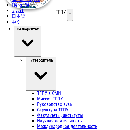
Tiếng Việt
العربية
ТГПУ
Открыть меню
日本語
中文
Университет
Путеводитель
ТГПУ в СМИ
Миссия ТГПУ
Руководство вуза
Структура ТГПУ
Факультеты, институты
Научная деятельность
Международная деятельность