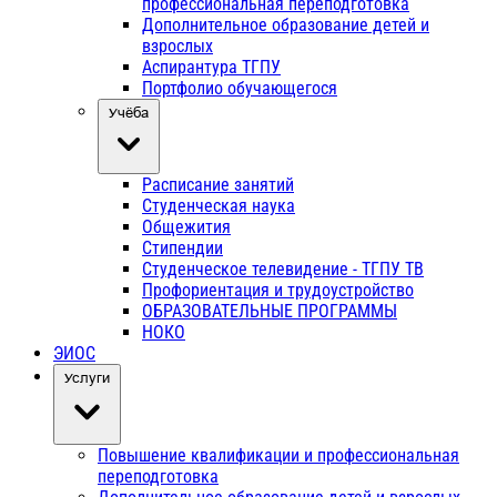
профессиональная переподготовка
Дополнительное образование детей и
взрослых
Аспирантура ТГПУ
Портфолио обучающегося
Учёба
Расписание занятий
Студенческая наука
Общежития
Стипендии
Студенческое телевидение - ТГПУ ТВ
Профориентация и трудоустройство
ОБРАЗОВАТЕЛЬНЫЕ ПРОГРАММЫ
НОКО
ЭИОС
Услуги
Повышение квалификации и профессиональная
переподготовка