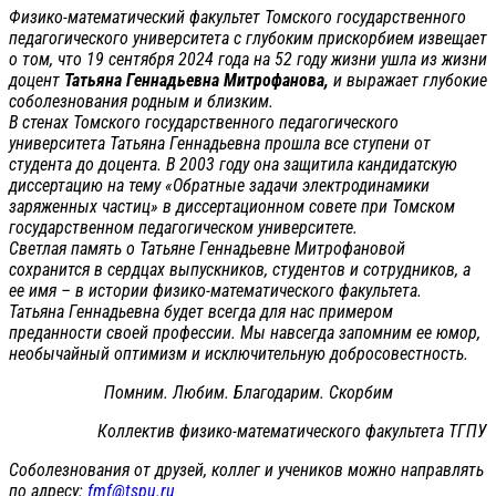
Физико-математический факультет Томского государственного
педагогического университета с глубоким прискорбием извещает
о том, что 19 сентября 2024 года на 52 году жизни ушла из жизни
доцент
Татьяна Геннадьевна Митрофанова,
и выражает глубокие
соболезнования родным и близким.
В стенах Томского государственного педагогического
университета Татьяна Геннадьевна прошла все ступени от
студента до доцента. В 2003 году она защитила кандидатскую
диссертацию на тему «Обратные задачи электродинамики
заряженных частиц» в диссертационном совете при Томском
государственном педагогическом университете.
Светлая память о Татьяне Геннадьевне Митрофановой
сохранится в сердцах выпускников, студентов и сотрудников, а
ее имя – в истории физико-математического факультета.
Татьяна Геннадьевна будет всегда для нас примером
преданности своей профессии. Мы навсегда запомним ее юмор,
необычайный оптимизм и исключительную добросовестность.
Помним. Любим. Благодарим. Скорбим
Коллектив физико-математического факультета ТГПУ
Соболезнования от друзей, коллег и учеников можно направлять
по адресу:
fmf@tspu.ru