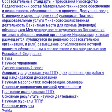
Образовательные стандарты и требования
Руководство
Педагогический состав
Материально-техническое обеспечение
и оснащенность образовательного процесса. Доступная среда
Стипендии и меры поддержки обучающихся
Платные
образовательные услуги
Финансово-хозяйственная
деятельность
Вакантные места для приема (перевода)
обучающихся
Международное сотрудничество
Организация
питания в образовательной организации
Информация, которая
размещается, публикуется по решению образовательной
организации, и (или) размещение, опубликование которой
является обязательным в соответствии с законодательством
Российской Федерации
Наука
Научное управление
Диссертационный совет
Аспирантура, докторантура ТГПУ, прикрепление для работы
над кандидатской диссертацией
Научные мероприятия: конференции, семинары
Основные направления научной деятельности
Грантовые исследования ТГПУ
Основные результаты научной деятельности
Научные журналы ТГПУ
Полезные ресурсы
Учёба