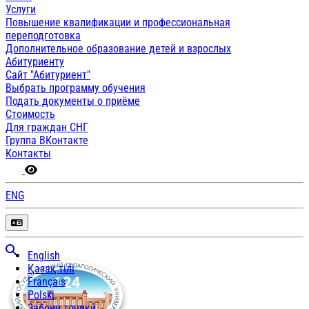
Услуги
Повышение квалификации и профессиональная
переподготовка
Дополнительное образование детей и взрослых
Абитуриенту
Сайт "Абитуриент"
Выбрать программу обучения
Подать документы о приёме
Стоимость
Для граждан СНГ
Группа ВКонтакте
Контакты
ENG
English
Қазақ тілі
Français
Polski
Забони тоҷикӣ