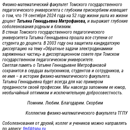
Физико-математический факультет Томского государственного
педагогического университета с глубоким прискорбием извещает
о том, что 19 сентября 2024 года на 52 году жизни ушла из жизни
доцент
Татьяна Геннадьевна Митрофанова,
и выражает глубокие
соболезнования родным и близким.
В стенах Томского государственного педагогического
университета Татьяна Геннадьевна прошла все ступени от
студента до доцента. В 2003 году она защитила кандидатскую
диссертацию на тему «Обратные задачи электродинамики
заряженных частиц» в диссертационном совете при Томском
государственном педагогическом университете.
Светлая память о Татьяне Геннадьевне Митрофановой
сохранится в сердцах выпускников, студентов и сотрудников, а
ее имя – в истории физико-математического факультета.
Татьяна Геннадьевна будет всегда для нас примером
преданности своей профессии. Мы навсегда запомним ее юмор,
необычайный оптимизм и исключительную добросовестность.
Помним. Любим. Благодарим. Скорбим
Коллектив физико-математического факультета ТГПУ
Соболезнования от друзей, коллег и учеников можно направлять
по адресу:
fmf@tspu.ru