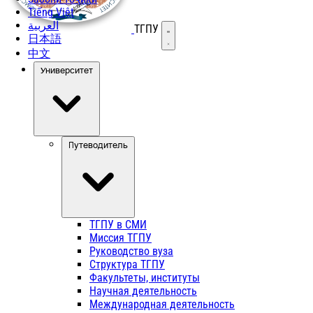
Tiếng Việt
العربية
ТГПУ
Открыть меню
日本語
中文
Университет
Путеводитель
ТГПУ в СМИ
Миссия ТГПУ
Руководство вуза
Структура ТГПУ
Факультеты, институты
Научная деятельность
Международная деятельность