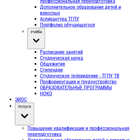
профессиональная переподготовка
Дополнительное образование детей и
взрослых
Аспирантура ТГПУ
Портфолио обучающегося
Учёба
Расписание занятий
Студенческая наука
Общежития
Стипендии
Студенческое телевидение - ТГПУ ТВ
Профориентация и трудоустройство
ОБРАЗОВАТЕЛЬНЫЕ ПРОГРАММЫ
НОКО
ЭИОС
Услуги
Повышение квалификации и профессиональная
переподготовка