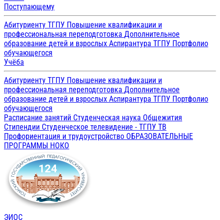
Поступающему
Абитуриенту ТГПУ
Повышение квалификации и
профессиональная переподготовка
Дополнительное
образование детей и взрослых
Аспирантура ТГПУ
Портфолио
обучающегося
Учёба
Абитуриенту ТГПУ
Повышение квалификации и
профессиональная переподготовка
Дополнительное
образование детей и взрослых
Аспирантура ТГПУ
Портфолио
обучающегося
Расписание занятий
Студенческая наука
Общежития
Стипендии
Студенческое телевидение - ТГПУ ТВ
Профориентация и трудоустройство
ОБРАЗОВАТЕЛЬНЫЕ
ПРОГРАММЫ
НОКО
ЭИОС