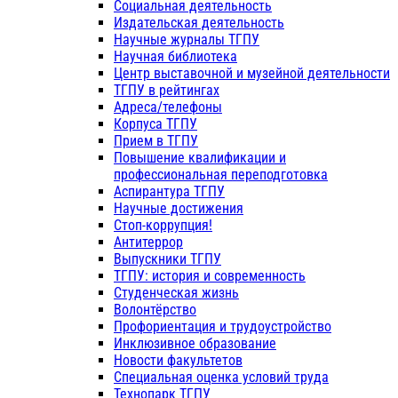
Социальная деятельность
Издательская деятельность
Научные журналы ТГПУ
Научная библиотека
Центр выставочной и музейной деятельности
ТГПУ в рейтингах
Адреса/телефоны
Корпуса ТГПУ
Прием в ТГПУ
Повышение квалификации и
профессиональная переподготовка
Аспирантура ТГПУ
Научные достижения
Стоп-коррупция!
Антитеррор
Выпускники ТГПУ
ТГПУ: история и современность
Студенческая жизнь
Волонтёрство
Профориентация и трудоустройство
Инклюзивное образование
Новости факультетов
Специальная оценка условий труда
Технопарк ТГПУ