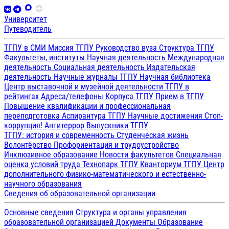
Университет
Путеводитель
ТГПУ в СМИ
Миссия ТГПУ
Руководство вуза
Структура ТГПУ
Факультеты, институты
Научная деятельность
Международная
деятельность
Социальная деятельность
Издательская
деятельность
Научные журналы ТГПУ
Научная библиотека
Центр выставочной и музейной деятельности
ТГПУ в
рейтингах
Адреса/телефоны
Корпуса ТГПУ
Прием в ТГПУ
Повышение квалификации и профессиональная
переподготовка
Аспирантура ТГПУ
Научные достижения
Стоп-
коррупция!
Антитеррор
Выпускники ТГПУ
ТГПУ: история и современность
Студенческая жизнь
Волонтёрство
Профориентация и трудоустройство
Инклюзивное образование
Новости факультетов
Специальная
оценка условий труда
Технопарк ТГПУ
Кванториум ТГПУ
Центр
дополнительного физико-математического и естественно-
научного образования
Сведения об образовательной организации
Основные сведения
Структура и органы управления
образовательной организацией
Документы
Образование