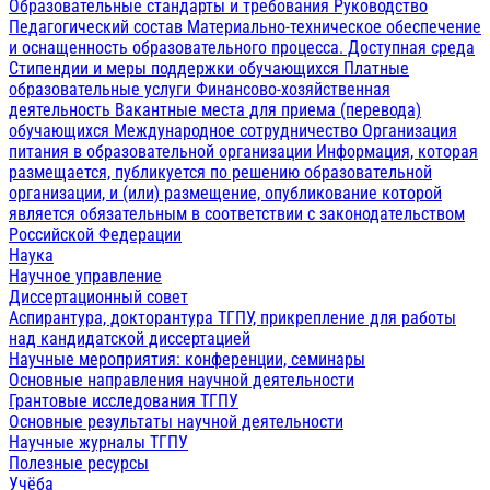
Образовательные стандарты и требования
Руководство
Педагогический состав
Материально-техническое обеспечение
и оснащенность образовательного процесса. Доступная среда
Стипендии и меры поддержки обучающихся
Платные
образовательные услуги
Финансово-хозяйственная
деятельность
Вакантные места для приема (перевода)
обучающихся
Международное сотрудничество
Организация
питания в образовательной организации
Информация, которая
размещается, публикуется по решению образовательной
организации, и (или) размещение, опубликование которой
является обязательным в соответствии с законодательством
Российской Федерации
Наука
Научное управление
Диссертационный совет
Аспирантура, докторантура ТГПУ, прикрепление для работы
над кандидатской диссертацией
Научные мероприятия: конференции, семинары
Основные направления научной деятельности
Грантовые исследования ТГПУ
Основные результаты научной деятельности
Научные журналы ТГПУ
Полезные ресурсы
Учёба