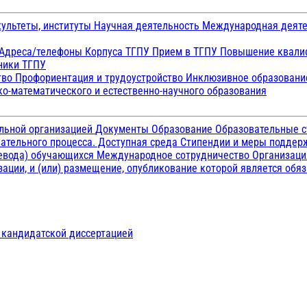
ультеты, институты
Научная деятельность
Международная деят
Адреса/телефоны
Корпуса ТГПУ
Прием в ТГПУ
Повышение квалиф
ники ТГПУ
тво
Профориентация и трудоустройство
Инклюзивное образован
о-математического и естественно-научного образования
ельной организацией
Документы
Образование
Образовательные с
ательного процесса. Доступная среда
Стипендии и меры подде
ревода) обучающихся
Международное сотрудничество
Организаци
ации, и (или) размещение, опубликование которой является обя
д кандидатской диссертацией