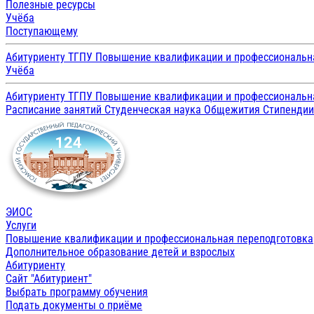
Полезные ресурсы
Учёба
Поступающему
Абитуриенту ТГПУ
Повышение квалификации и профессиональн
Учёба
Абитуриенту ТГПУ
Повышение квалификации и профессиональн
Расписание занятий
Студенческая наука
Общежития
Стипенди
ЭИОС
Услуги
Повышение квалификации и профессиональная переподготовка
Дополнительное образование детей и взрослых
Абитуриенту
Сайт "Абитуриент"
Выбрать программу обучения
Подать документы о приёме