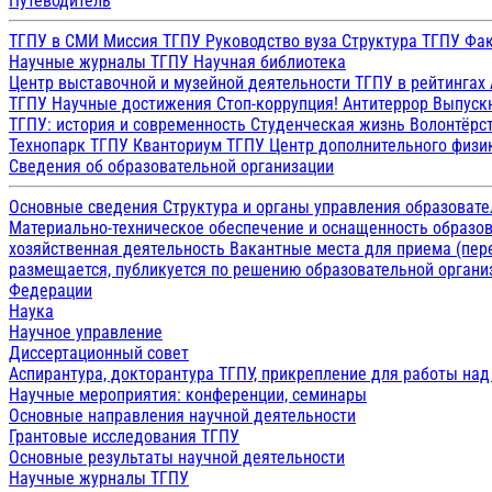
Путеводитель
ТГПУ в СМИ
Миссия ТГПУ
Руководство вуза
Структура ТГПУ
Фак
Научные журналы ТГПУ
Научная библиотека
Центр выставочной и музейной деятельности
ТГПУ в рейтингах
ТГПУ
Научные достижения
Стоп-коррупция!
Антитеррор
Выпуск
ТГПУ: история и современность
Студенческая жизнь
Волонтёрс
Технопарк ТГПУ
Кванториум ТГПУ
Центр дополнительного физик
Сведения об образовательной организации
Основные сведения
Структура и органы управления образоват
Материально-техническое обеспечение и оснащенность образов
хозяйственная деятельность
Вакантные места для приема (пе
размещается, публикуется по решению образовательной организ
Федерации
Наука
Научное управление
Диссертационный совет
Аспирантура, докторантура ТГПУ, прикрепление для работы на
Научные мероприятия: конференции, семинары
Основные направления научной деятельности
Грантовые исследования ТГПУ
Основные результаты научной деятельности
Научные журналы ТГПУ