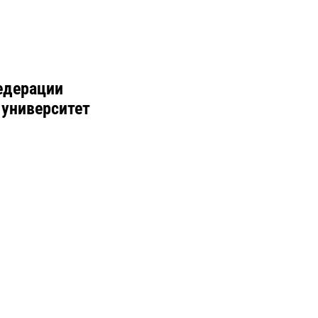
едерации
 университет