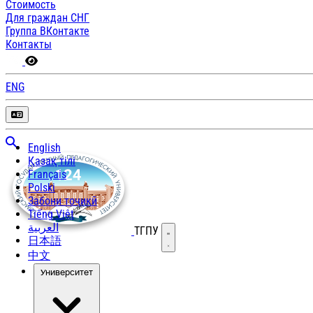
Стоимость
Для граждан СНГ
Группа ВКонтакте
Контакты
ENG
English
Қазақ тілі
Français
Polski
Забони тоҷикӣ
Tiếng Việt
العربية
ТГПУ
Открыть меню
日本語
中文
Университет