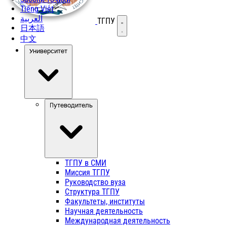
Tiếng Việt
العربية
ТГПУ
Открыть меню
日本語
中文
Университет
Путеводитель
ТГПУ в СМИ
Миссия ТГПУ
Руководство вуза
Структура ТГПУ
Факультеты, институты
Научная деятельность
Международная деятельность