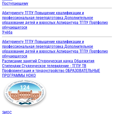
Поступающему
Абитуриенту ТГПУ
Повышение квалификации и
профессиональная переподготовка
Дополнительное
образование детей и взрослых
Аспирантура ТГПУ
Портфолио
обучающегося
Учёба
Абитуриенту ТГПУ
Повышение квалификации и
профессиональная переподготовка
Дополнительное
образование детей и взрослых
Аспирантура ТГПУ
Портфолио
обучающегося
Расписание занятий
Студенческая наука
Общежития
Стипендии
Студенческое телевидение - ТГПУ ТВ
Профориентация и трудоустройство
ОБРАЗОВАТЕЛЬНЫЕ
ПРОГРАММЫ
НОКО
ЭИОС