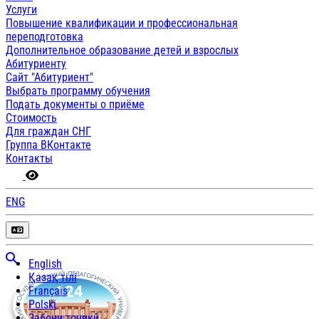
Услуги
Повышение квалификации и профессиональная
переподготовка
Дополнительное образование детей и взрослых
Абитуриенту
Сайт "Абитуриент"
Выбрать программу обучения
Подать документы о приёме
Стоимость
Для граждан СНГ
Группа ВКонтакте
Контакты
ENG
English
Қазақ тілі
Français
Polski
Забони тоҷикӣ