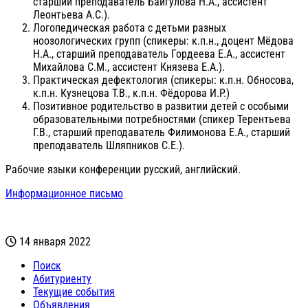
старший преподаватель Байгулова Н.А., ассистент
Леонтьева А.С.).
Логопедическая работа с детьми разных
ноозологических групп (спикеры: к.п.н., доцент Мёдова
Н.А., старший преподаватель Гордеева Е.А., ассистент
Михайлова С.М., ассистент Князева Е.А.).
Практическая дефектология (спикеры: к.п.н. Обносова,
к.п.н. Кузнецова Т.В., к.п.н. Фёдорова И.Р.)
Позитивное родительство в развитии детей с особыми
образовательными потребностями (спикер Терентьева
Г.В., старший преподаватель Филимонова Е.А., старший
преподаватель Шляпников С.Е.).
Рабочие языки конференции русский, английский.
Информационное письмо
14 января 2022
Поиск
Абитуриенту
Текущие события
Объявления