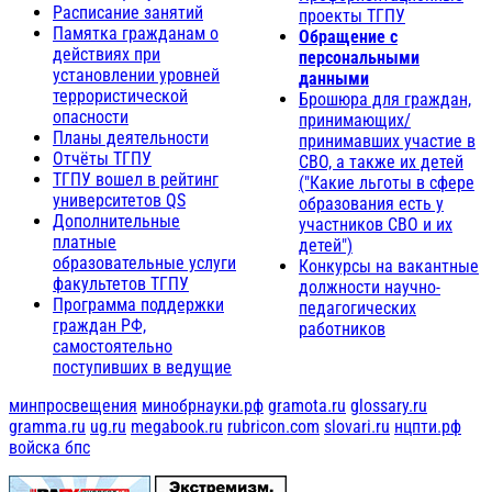
Расписание занятий
проекты ТГПУ
Памятка гражданам о
Обращение с
действиях при
персональными
установлении уровней
данными
террористической
Брошюра для граждан,
опасности
принимающих/
Планы деятельности
принимавших участие в
Отчёты ТГПУ
СВО, а также их детей
ТГПУ вошел в рейтинг
("Какие льготы в сфере
университетов QS
образования есть у
Дополнительные
участников СВО и их
платные
детей")
образовательные услуги
Конкурсы на вакантные
факультетов ТГПУ
должности научно-
Программа поддержки
педагогических
граждан РФ,
работников
самостоятельно
поступивших в ведущие
минпросвещения
минобрнауки.рф
gramota.ru
glossary.ru
gramma.ru
ug.ru
megabook.ru
rubricon.com
slovari.ru
нцпти.рф
войска бпс