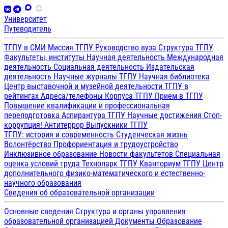
Университет
Путеводитель
ТГПУ в СМИ
Миссия ТГПУ
Руководство вуза
Структура ТГПУ
Факультеты, институты
Научная деятельность
Международная
деятельность
Социальная деятельность
Издательская
деятельность
Научные журналы ТГПУ
Научная библиотека
Центр выставочной и музейной деятельности
ТГПУ в
рейтингах
Адреса/телефоны
Корпуса ТГПУ
Прием в ТГПУ
Повышение квалификации и профессиональная
переподготовка
Аспирантура ТГПУ
Научные достижения
Стоп-
коррупция!
Антитеррор
Выпускники ТГПУ
ТГПУ: история и современность
Студенческая жизнь
Волонтёрство
Профориентация и трудоустройство
Инклюзивное образование
Новости факультетов
Специальная
оценка условий труда
Технопарк ТГПУ
Кванториум ТГПУ
Центр
дополнительного физико-математического и естественно-
научного образования
Сведения об образовательной организации
Основные сведения
Структура и органы управления
образовательной организацией
Документы
Образование