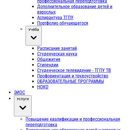
профессиональная переподготовка
Дополнительное образование детей и
взрослых
Аспирантура ТГПУ
Портфолио обучающегося
Учёба
Расписание занятий
Студенческая наука
Общежития
Стипендии
Студенческое телевидение - ТГПУ ТВ
Профориентация и трудоустройство
ОБРАЗОВАТЕЛЬНЫЕ ПРОГРАММЫ
НОКО
ЭИОС
Услуги
Повышение квалификации и профессиональная
переподготовка