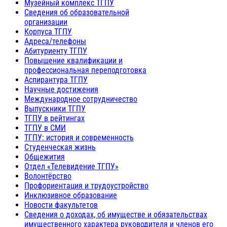
Музейный комплекс ТГПУ
Сведения об образовательной
организации
Корпуса ТГПУ
Адреса/телефоны
Абитуриенту ТГПУ
Повышение квалификации и
профессиональная переподготовка
Аспирантура ТГПУ
Научные достижения
Международное сотрудничество
Выпускники ТГПУ
ТГПУ в рейтингах
ТГПУ в СМИ
ТГПУ: история и современность
Студенческая жизнь
Общежития
Отдел «Телевидение ТГПУ»
Волонтёрство
Профориентация и трудоустройство
Инклюзивное образование
Новости факультетов
Сведения о доходах, об имуществе и обязательствах
имущественного характера руководителя и членов его