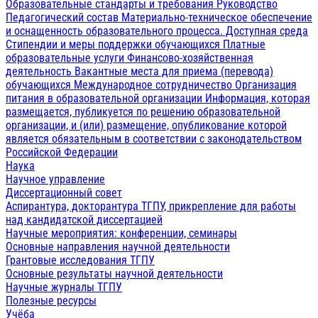
Образовательные стандарты и требования
Руководство
Педагогический состав
Материально-техническое обеспечение
и оснащенность образовательного процесса. Доступная среда
Стипендии и меры поддержки обучающихся
Платные
образовательные услуги
Финансово-хозяйственная
деятельность
Вакантные места для приема (перевода)
обучающихся
Международное сотрудничество
Организация
питания в образовательной организации
Информация, которая
размещается, публикуется по решению образовательной
организации, и (или) размещение, опубликование которой
является обязательным в соответствии с законодательством
Российской Федерации
Наука
Научное управление
Диссертационный совет
Аспирантура, докторантура ТГПУ, прикрепление для работы
над кандидатской диссертацией
Научные мероприятия: конференции, семинары
Основные направления научной деятельности
Грантовые исследования ТГПУ
Основные результаты научной деятельности
Научные журналы ТГПУ
Полезные ресурсы
Учёба