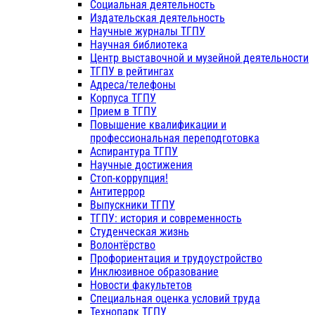
Социальная деятельность
Издательская деятельность
Научные журналы ТГПУ
Научная библиотека
Центр выставочной и музейной деятельности
ТГПУ в рейтингах
Адреса/телефоны
Корпуса ТГПУ
Прием в ТГПУ
Повышение квалификации и
профессиональная переподготовка
Аспирантура ТГПУ
Научные достижения
Стоп-коррупция!
Антитеррор
Выпускники ТГПУ
ТГПУ: история и современность
Студенческая жизнь
Волонтёрство
Профориентация и трудоустройство
Инклюзивное образование
Новости факультетов
Специальная оценка условий труда
Технопарк ТГПУ