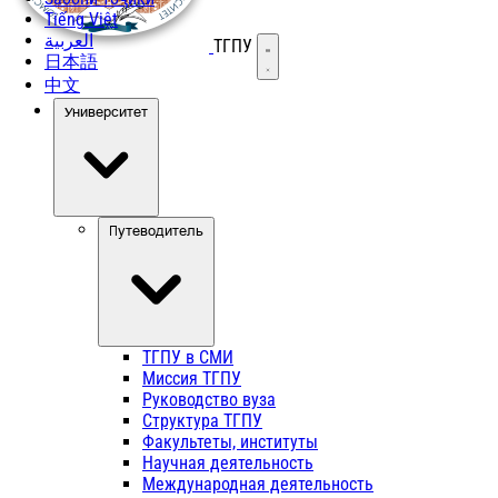
Tiếng Việt
العربية
ТГПУ
Открыть меню
日本語
中文
Университет
Путеводитель
ТГПУ в СМИ
Миссия ТГПУ
Руководство вуза
Структура ТГПУ
Факультеты, институты
Научная деятельность
Международная деятельность