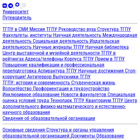
Университет
Путеводитель
ТГПУ в СМИ
Миссия ТГПУ
Руководство вуза
Структура ТГПУ
Факультеты, институты
Научная деятельность
Международная
деятельность
Социальная деятельность
Издательская
деятельность
Научные журналы ТГПУ
Научная библиотека
Центр выставочной и музейной деятельности
ТГПУ в
рейтингах
Адреса/телефоны
Корпуса ТГПУ
Прием в ТГПУ
Повышение квалификации и профессиональная
переподготовка
Аспирантура ТГПУ
Научные достижения
Стоп-
коррупция!
Антитеррор
Выпускники ТГПУ
ТГПУ: история и современность
Студенческая жизнь
Волонтёрство
Профориентация и трудоустройство
Инклюзивное образование
Новости факультетов
Специальная
оценка условий труда
Технопарк ТГПУ
Кванториум ТГПУ
Центр
дополнительного физико-математического и естественно-
научного образования
Сведения об образовательной организации
Основные сведения
Структура и органы управления
образовательной организацией
Документы
Образование