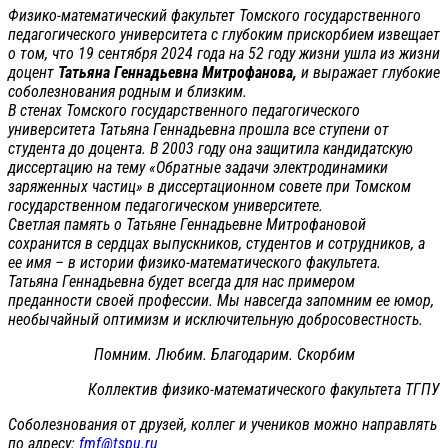
Физико-математический факультет Томского государственного
педагогического университета с глубоким прискорбием извещает
о том, что 19 сентября 2024 года на 52 году жизни ушла из жизни
доцент
Татьяна Геннадьевна Митрофанова,
и выражает глубокие
соболезнования родным и близким.
В стенах Томского государственного педагогического
университета Татьяна Геннадьевна прошла все ступени от
студента до доцента. В 2003 году она защитила кандидатскую
диссертацию на тему «Обратные задачи электродинамики
заряженных частиц» в диссертационном совете при Томском
государственном педагогическом университете.
Светлая память о Татьяне Геннадьевне Митрофановой
сохранится в сердцах выпускников, студентов и сотрудников, а
ее имя – в истории физико-математического факультета.
Татьяна Геннадьевна будет всегда для нас примером
преданности своей профессии. Мы навсегда запомним ее юмор,
необычайный оптимизм и исключительную добросовестность.
Помним. Любим. Благодарим. Скорбим
Коллектив физико-математического факультета ТГПУ
Соболезнования от друзей, коллег и учеников можно направлять
по адресу:
fmf@tspu.ru