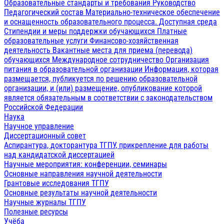
Образовательные стандарты и требования
Руководство
Педагогический состав
Материально-техническое обеспечение
и оснащенность образовательного процесса. Доступная среда
Стипендии и меры поддержки обучающихся
Платные
образовательные услуги
Финансово-хозяйственная
деятельность
Вакантные места для приема (перевода)
обучающихся
Международное сотрудничество
Организация
питания в образовательной организации
Информация, которая
размещается, публикуется по решению образовательной
организации, и (или) размещение, опубликование которой
является обязательным в соответствии с законодательством
Российской Федерации
Наука
Научное управление
Диссертационный совет
Аспирантура, докторантура ТГПУ, прикрепление для работы
над кандидатской диссертацией
Научные мероприятия: конференции, семинары
Основные направления научной деятельности
Грантовые исследования ТГПУ
Основные результаты научной деятельности
Научные журналы ТГПУ
Полезные ресурсы
Учёба