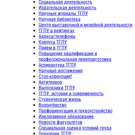
Социальная деятельность
Издательская деятельность
Научные журналы ТГПУ
Научная библиотека
Центр выставочной и музейной деятельности
ТГПУ в рейтингах
Адреса/телефоны
Корпуса ТГПУ
Прием в ТГПУ
Повышение квалификации и
профессиональная переподготовка
Аспирантура ТГПУ
Научные достижения
Стоп-коррупция!
Антитеррор
Выпускники ТГПУ
ТГПУ: история и современность
Студенческая жизнь
Волонтёрство
Профориентация и трудоустройство
Инклюзивное образование
Новости факультетов
Специальная оценка условий труда
Технопарк ТГПУ