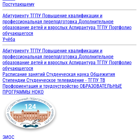
Поступающему
Абитуриенту ТГПУ
Повышение квалификации и
профессиональная переподготовка
Дополнительное
образование детей и взрослых
Аспирантура ТГПУ
Портфолио
обучающегося
Учёба
Абитуриенту ТГПУ
Повышение квалификации и
профессиональная переподготовка
Дополнительное
образование детей и взрослых
Аспирантура ТГПУ
Портфолио
обучающегося
Расписание занятий
Студенческая наука
Общежития
Стипендии
Студенческое телевидение - ТГПУ ТВ
Профориентация и трудоустройство
ОБРАЗОВАТЕЛЬНЫЕ
ПРОГРАММЫ
НОКО
ЭИОС