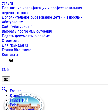
Услуги
Повышение квалификации и профессиональная
переподготовка
Дополнительное образование детей и взрослых
Абитуриенту
Сайт "Абитуриент"
Выбрать программу обучения
Подать документы о приёме
Стоимость
Для граждан СНГ
Группа ВКонтакте
Контакты
ENG
English
Қазақ тілі
Français
Polski
Забони тоҷикӣ