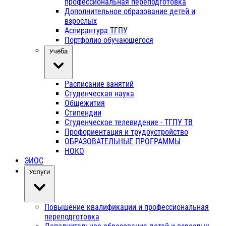
профессиональная переподготовка
Дополнительное образование детей и
взрослых
Аспирантура ТГПУ
Портфолио обучающегося
Учёба
Расписание занятий
Студенческая наука
Общежития
Стипендии
Студенческое телевидение - ТГПУ ТВ
Профориентация и трудоустройство
ОБРАЗОВАТЕЛЬНЫЕ ПРОГРАММЫ
НОКО
ЭИОС
Услуги
Повышение квалификации и профессиональная
переподготовка