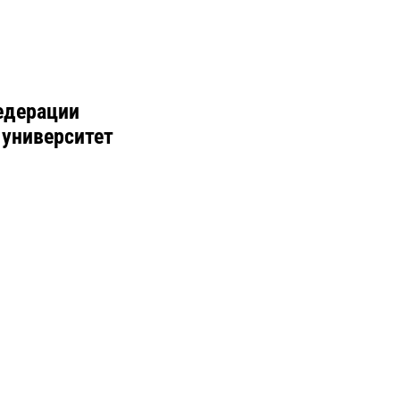
едерации
 университет