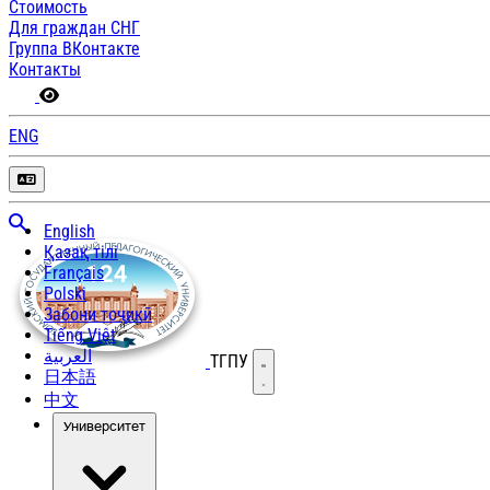
Стоимость
Для граждан СНГ
Группа ВКонтакте
Контакты
ENG
English
Қазақ тілі
Français
Polski
Забони тоҷикӣ
Tiếng Việt
العربية
ТГПУ
Открыть меню
日本語
中文
Университет