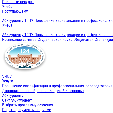
Полезные ресурсы
Учёба
Поступающему
Абитуриенту ТГПУ
Повышение квалификации и профессиональн
Учёба
Абитуриенту ТГПУ
Повышение квалификации и профессиональн
Расписание занятий
Студенческая наука
Общежития
Стипенди
ЭИОС
Услуги
Повышение квалификации и профессиональная переподготовка
Дополнительное образование детей и взрослых
Абитуриенту
Сайт "Абитуриент"
Выбрать программу обучения
Подать документы о приёме