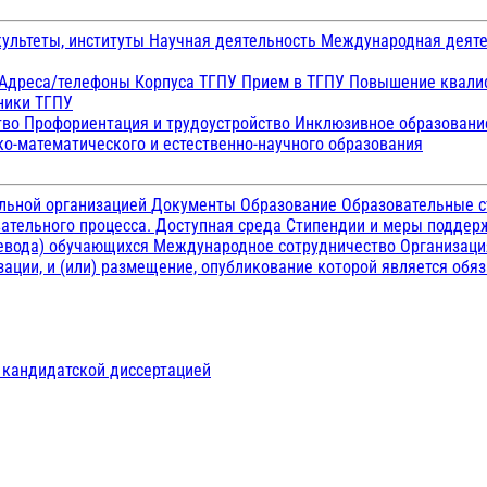
ультеты, институты
Научная деятельность
Международная деят
Адреса/телефоны
Корпуса ТГПУ
Прием в ТГПУ
Повышение квалиф
ники ТГПУ
тво
Профориентация и трудоустройство
Инклюзивное образован
о-математического и естественно-научного образования
ельной организацией
Документы
Образование
Образовательные с
ательного процесса. Доступная среда
Стипендии и меры подде
ревода) обучающихся
Международное сотрудничество
Организаци
ации, и (или) размещение, опубликование которой является обя
д кандидатской диссертацией