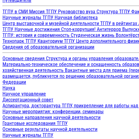
Путеводитель
ТГПУ в СМИ
Миссия ТГПУ
Руководство вуза
Структура ТГПУ
Фак
Научные журналы ТГПУ
Научная библиотека
Центр выставочной и музейной деятельности
ТГПУ в рейтингах
ТГПУ
Научные достижения
Стоп-коррупция!
Антитеррор
Выпуск
ТГПУ: история и современность
Студенческая жизнь
Волонтёрс
Технопарк ТГПУ
Кванториум ТГПУ
Центр дополнительного физик
Сведения об образовательной организации
Основные сведения
Структура и органы управления образоват
Материально-техническое обеспечение и оснащенность образов
хозяйственная деятельность
Вакантные места для приема (пе
размещается, публикуется по решению образовательной организ
Федерации
Наука
Научное управление
Диссертационный совет
Аспирантура, докторантура ТГПУ, прикрепление для работы на
Научные мероприятия: конференции, семинары
Основные направления научной деятельности
Грантовые исследования ТГПУ
Основные результаты научной деятельности
Научные журналы ТГПУ