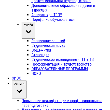
профессиональная переподготовка
Дополнительное образование детей и
взрослых
Аспирантура ТГПУ
Портфолио обучающегося
Учёба
Расписание занятий
Студенческая наука
Общежития
Стипендии
Студенческое телевидение - ТГПУ ТВ
Профориентация и трудоустройство
ОБРАЗОВАТЕЛЬНЫЕ ПРОГРАММЫ
НОКО
ЭИОС
Услуги
Повышение квалификации и профессиональная
переподготовка