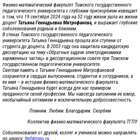
Физико-математический факультет Томского государственного
педагогического университета с глубоким прискорбием извещает
о том, что 19 сентября 2024 года на 52 году жизни ушла из жизни
доцент
Татьяна Геннадьевна Митрофанова,
и выражает глубокие
соболезнования родным и близким.
В стенах Томского государственного педагогического
университета Татьяна Геннадьевна прошла все ступени от
студента до доцента. В 2003 году она защитила кандидатскую
диссертацию на тему «Обратные задачи электродинамики
заряженных частиц» в диссертационном совете при Томском
государственном педагогическом университете.
Светлая память о Татьяне Геннадьевне Митрофановой
сохранится в сердцах выпускников, студентов и сотрудников, а
ее имя – в истории физико-математического факультета.
Татьяна Геннадьевна будет всегда для нас примером
преданности своей профессии. Мы навсегда запомним ее юмор,
необычайный оптимизм и исключительную добросовестность.
Помним. Любим. Благодарим. Скорбим
Коллектив физико-математического факультета ТГПУ
Соболезнования от друзей, коллег и учеников можно направлять
по адресу:
fmf@tspu.ru