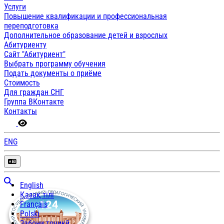
Услуги
Повышение квалификации и профессиональная
переподготовка
Дополнительное образование детей и взрослых
Абитуриенту
Сайт "Абитуриент"
Выбрать программу обучения
Подать документы о приёме
Стоимость
Для граждан СНГ
Группа ВКонтакте
Контакты
ENG
English
Қазақ тілі
Français
Polski
Забони тоҷикӣ