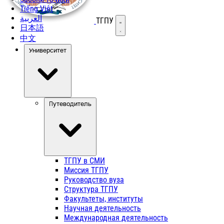
Tiếng Việt
العربية
ТГПУ
Открыть меню
日本語
中文
Университет
Путеводитель
ТГПУ в СМИ
Миссия ТГПУ
Руководство вуза
Структура ТГПУ
Факультеты, институты
Научная деятельность
Международная деятельность