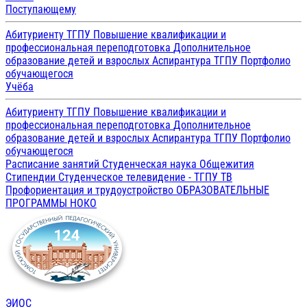
Поступающему
Абитуриенту ТГПУ
Повышение квалификации и
профессиональная переподготовка
Дополнительное
образование детей и взрослых
Аспирантура ТГПУ
Портфолио
обучающегося
Учёба
Абитуриенту ТГПУ
Повышение квалификации и
профессиональная переподготовка
Дополнительное
образование детей и взрослых
Аспирантура ТГПУ
Портфолио
обучающегося
Расписание занятий
Студенческая наука
Общежития
Стипендии
Студенческое телевидение - ТГПУ ТВ
Профориентация и трудоустройство
ОБРАЗОВАТЕЛЬНЫЕ
ПРОГРАММЫ
НОКО
ЭИОС