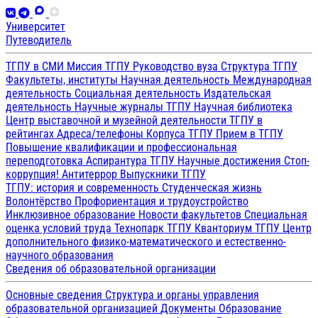
Университет
Путеводитель
ТГПУ в СМИ
Миссия ТГПУ
Руководство вуза
Структура ТГПУ
Факультеты, институты
Научная деятельность
Международная
деятельность
Социальная деятельность
Издательская
деятельность
Научные журналы ТГПУ
Научная библиотека
Центр выставочной и музейной деятельности
ТГПУ в
рейтингах
Адреса/телефоны
Корпуса ТГПУ
Прием в ТГПУ
Повышение квалификации и профессиональная
переподготовка
Аспирантура ТГПУ
Научные достижения
Стоп-
коррупция!
Антитеррор
Выпускники ТГПУ
ТГПУ: история и современность
Студенческая жизнь
Волонтёрство
Профориентация и трудоустройство
Инклюзивное образование
Новости факультетов
Специальная
оценка условий труда
Технопарк ТГПУ
Кванториум ТГПУ
Центр
дополнительного физико-математического и естественно-
научного образования
Сведения об образовательной организации
Основные сведения
Структура и органы управления
образовательной организацией
Документы
Образование