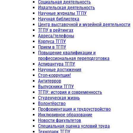
Социальная деятельность
Издательская деятельность
Научные журналы ТГПУ
Научная библиотека
Центр выставочной и музейной деятельности
ТГПУ в рейтингах
Адреса/телефоны
Корпуса ТГПУ
Прием в ТГПУ
Повышение квалификации и
профессиональная переподготовка
Аспирантура ТГПУ
Научные достижения
Стоп-коррупция!
Антитеррор
Выпускники ТГПУ
ТГПУ: история и современность
Студенческая жизнь
Волонтёрство
Профориентация и трудоустройство
Инклюзивное образование
Новости факультетов
Специальная оценка условий труда
Технопарк ТГПУ