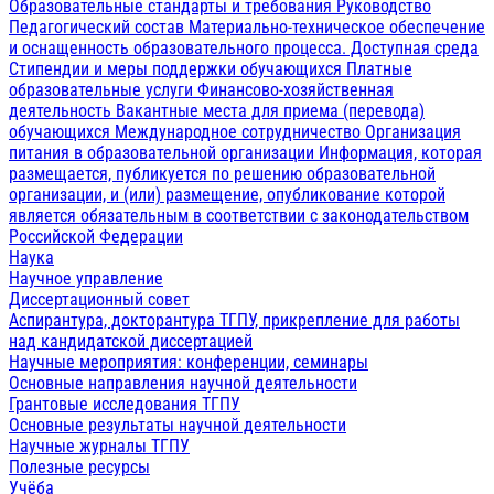
Образовательные стандарты и требования
Руководство
Педагогический состав
Материально-техническое обеспечение
и оснащенность образовательного процесса. Доступная среда
Стипендии и меры поддержки обучающихся
Платные
образовательные услуги
Финансово-хозяйственная
деятельность
Вакантные места для приема (перевода)
обучающихся
Международное сотрудничество
Организация
питания в образовательной организации
Информация, которая
размещается, публикуется по решению образовательной
организации, и (или) размещение, опубликование которой
является обязательным в соответствии с законодательством
Российской Федерации
Наука
Научное управление
Диссертационный совет
Аспирантура, докторантура ТГПУ, прикрепление для работы
над кандидатской диссертацией
Научные мероприятия: конференции, семинары
Основные направления научной деятельности
Грантовые исследования ТГПУ
Основные результаты научной деятельности
Научные журналы ТГПУ
Полезные ресурсы
Учёба