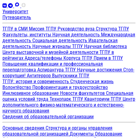
Университет
Путеводитель
ТГПУ в СМИ
Миссия ТГПУ
Руководство вуза
Структура ТГПУ
Факультеты, институты
Научная деятельность
Международная
деятельность
Социальная деятельность
Издательская
деятельность
Научные журналы ТГПУ
Научная библиотека
Центр выставочной и музейной деятельности
ТГПУ в
рейтингах
Адреса/телефоны
Корпуса ТГПУ
Прием в ТГПУ
Повышение квалификации и профессиональная
переподготовка
Аспирантура ТГПУ
Научные достижения
Стоп-
коррупция!
Антитеррор
Выпускники ТГПУ
ТГПУ: история и современность
Студенческая жизнь
Волонтёрство
Профориентация и трудоустройство
Инклюзивное образование
Новости факультетов
Специальная
оценка условий труда
Технопарк ТГПУ
Кванториум ТГПУ
Центр
дополнительного физико-математического и естественно-
научного образования
Сведения об образовательной организации
Основные сведения
Структура и органы управления
образовательной организацией
Документы
Образование