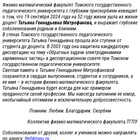
Физико-математический факультет Томского государственного
педагогического университета с глубоким прискорбием извещает
о том, что 19 сентября 2024 года на 52 году жизни ушла из жизни
доцент
Татьяна Геннадьевна Митрофанова,
и выражает глубокие
соболезнования родным и близким.
В стенах Томского государственного педагогического
университета Татьяна Геннадьевна прошла все ступени от
студента до доцента. В 2003 году она защитила кандидатскую
диссертацию на тему «Обратные задачи электродинамики
заряженных частиц» в диссертационном совете при Томском
государственном педагогическом университете.
Светлая память о Татьяне Геннадьевне Митрофановой
сохранится в сердцах выпускников, студентов и сотрудников, а
ее имя – в истории физико-математического факультета.
Татьяна Геннадьевна будет всегда для нас примером
преданности своей профессии. Мы навсегда запомним ее юмор,
необычайный оптимизм и исключительную добросовестность.
Помним. Любим. Благодарим. Скорбим
Коллектив физико-математического факультета ТГПУ
Соболезнования от друзей, коллег и учеников можно направлять
по адресу:
fmf@tspu.ru