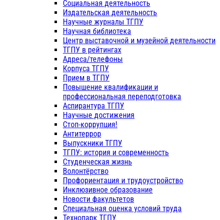
Социальная деятельность
Издательская деятельность
Научные журналы ТГПУ
Научная библиотека
Центр выставочной и музейной деятельности
ТГПУ в рейтингах
Адреса/телефоны
Корпуса ТГПУ
Прием в ТГПУ
Повышение квалификации и
профессиональная переподготовка
Аспирантура ТГПУ
Научные достижения
Стоп-коррупция!
Антитеррор
Выпускники ТГПУ
ТГПУ: история и современность
Студенческая жизнь
Волонтёрство
Профориентация и трудоустройство
Инклюзивное образование
Новости факультетов
Специальная оценка условий труда
Технопарк ТГПУ