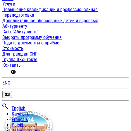
Услуги
Повышение квалификации и профессиональная
переподготовка
Дополнительное образование детей и взрослых
Абитуриенту
Сайт "Абитуриент"
Выбрать программу обучения
Подать документы о приёме
Стоимость
Для граждан СНГ
Группа ВКонтакте
Контакты
ENG
English
Қазақ тілі
Français
Polski
Забони тоҷикӣ