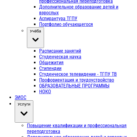
профессиональная переподготовка
Дополнительное образование детей и
взрослых
Аспирантура ТГПУ
Портфолио обучающегося
Учёба
Расписание занятий
Студенческая наука
Общежития
Стипендии
Студенческое телевидение - ТГПУ ТВ
Профориентация и трудоустройство
ОБРАЗОВАТЕЛЬНЫЕ ПРОГРАММЫ
НОКО
ЭИОС
Услуги
Повышение квалификации и профессиональная
переподготовка