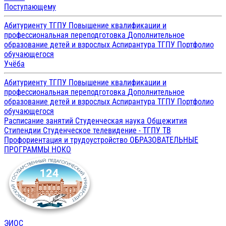
Поступающему
Абитуриенту ТГПУ
Повышение квалификации и
профессиональная переподготовка
Дополнительное
образование детей и взрослых
Аспирантура ТГПУ
Портфолио
обучающегося
Учёба
Абитуриенту ТГПУ
Повышение квалификации и
профессиональная переподготовка
Дополнительное
образование детей и взрослых
Аспирантура ТГПУ
Портфолио
обучающегося
Расписание занятий
Студенческая наука
Общежития
Стипендии
Студенческое телевидение - ТГПУ ТВ
Профориентация и трудоустройство
ОБРАЗОВАТЕЛЬНЫЕ
ПРОГРАММЫ
НОКО
ЭИОС