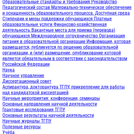
Образовательные стандарты и требования
Руководство
Педагогический состав
Материально-техническое обеспечение
и оснащенность образовательного процесса. Доступная среда
Стипендии и меры поддержки обучающихся
Платные
образовательные услуги
Финансово-хозяйственная
деятельность
Вакантные места для приема (перевода)
обучающихся
Международное сотрудничество
Организация
питания в образовательной организации
Информация, которая
размещается, публикуется по решению образовательной
организации, и (или) размещение, опубликование которой
является обязательным в соответствии с законодательством
Российской Федерации
Наука
Научное управление
Диссертационный совет
Аспирантура, докторантура ТГПУ, прикрепление для работы
над кандидатской диссертацией
Научные мероприятия: конференции, семинары
Основные направления научной деятельности
Грантовые исследования ТГПУ
Основные результаты научной деятельности
Научные журналы ТГПУ
Полезные ресурсы
Учёба