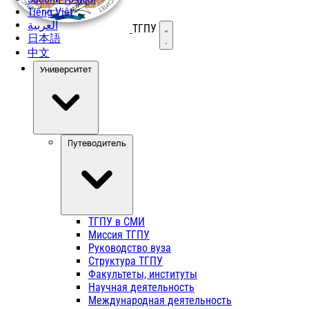
Tiếng Việt
العربية
ТГПУ
Открыть меню
日本語
中文
Университет
Путеводитель
ТГПУ в СМИ
Миссия ТГПУ
Руководство вуза
Структура ТГПУ
Факультеты, институты
Научная деятельность
Международная деятельность