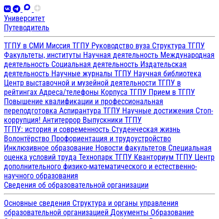
Университет
Путеводитель
ТГПУ в СМИ
Миссия ТГПУ
Руководство вуза
Структура ТГПУ
Факультеты, институты
Научная деятельность
Международная
деятельность
Социальная деятельность
Издательская
деятельность
Научные журналы ТГПУ
Научная библиотека
Центр выставочной и музейной деятельности
ТГПУ в
рейтингах
Адреса/телефоны
Корпуса ТГПУ
Прием в ТГПУ
Повышение квалификации и профессиональная
переподготовка
Аспирантура ТГПУ
Научные достижения
Стоп-
коррупция!
Антитеррор
Выпускники ТГПУ
ТГПУ: история и современность
Студенческая жизнь
Волонтёрство
Профориентация и трудоустройство
Инклюзивное образование
Новости факультетов
Специальная
оценка условий труда
Технопарк ТГПУ
Кванториум ТГПУ
Центр
дополнительного физико-математического и естественно-
научного образования
Сведения об образовательной организации
Основные сведения
Структура и органы управления
образовательной организацией
Документы
Образование