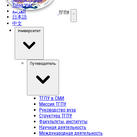
Tiếng Việt
العربية
ТГПУ
Открыть меню
日本語
中文
Университет
Путеводитель
ТГПУ в СМИ
Миссия ТГПУ
Руководство вуза
Структура ТГПУ
Факультеты, институты
Научная деятельность
Международная деятельность