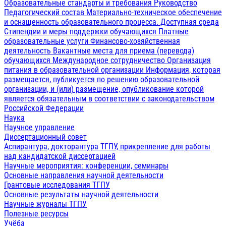
Образовательные стандарты и требования
Руководство
Педагогический состав
Материально-техническое обеспечение
и оснащенность образовательного процесса. Доступная среда
Стипендии и меры поддержки обучающихся
Платные
образовательные услуги
Финансово-хозяйственная
деятельность
Вакантные места для приема (перевода)
обучающихся
Международное сотрудничество
Организация
питания в образовательной организации
Информация, которая
размещается, публикуется по решению образовательной
организации, и (или) размещение, опубликование которой
является обязательным в соответствии с законодательством
Российской Федерации
Наука
Научное управление
Диссертационный совет
Аспирантура, докторантура ТГПУ, прикрепление для работы
над кандидатской диссертацией
Научные мероприятия: конференции, семинары
Основные направления научной деятельности
Грантовые исследования ТГПУ
Основные результаты научной деятельности
Научные журналы ТГПУ
Полезные ресурсы
Учёба