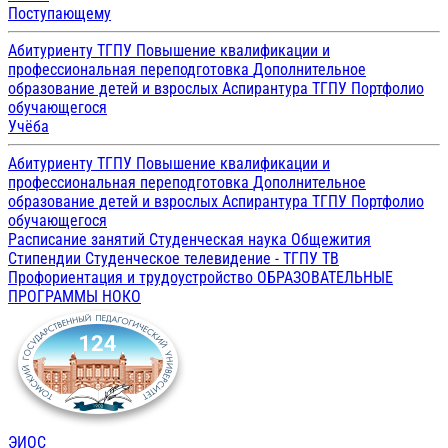
Поступающему
Абитуриенту ТГПУ
Повышение квалификации и
профессиональная переподготовка
Дополнительное
образование детей и взрослых
Аспирантура ТГПУ
Портфолио
обучающегося
Учёба
Абитуриенту ТГПУ
Повышение квалификации и
профессиональная переподготовка
Дополнительное
образование детей и взрослых
Аспирантура ТГПУ
Портфолио
обучающегося
Расписание занятий
Студенческая наука
Общежития
Стипендии
Студенческое телевидение - ТГПУ ТВ
Профориентация и трудоустройство
ОБРАЗОВАТЕЛЬНЫЕ
ПРОГРАММЫ
НОКО
ЭИОС