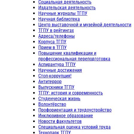
Социальная деятельность
Издательская деятельность
Научные журналы ТГПУ
Научная библиотека
Центр выставочной и музейной деятельности
ТГПУ в рейтингах
Адреса/телефоны
Корпуса ТГПУ
Прием в ТГПУ
Повышение квалификации и
профессиональная переподготовка
Аспирантура ТГПУ
Научные достижения
Стоп-коррупция!
Антитеррор
Выпускники ТГПУ
ТГПУ: история и современность
Студенческая жизнь
Волонтёрство
Профориентация и трудоустройство
Инклюзивное образование
Новости факультетов
Специальная оценка условий труда
Технопарк ТГПУ