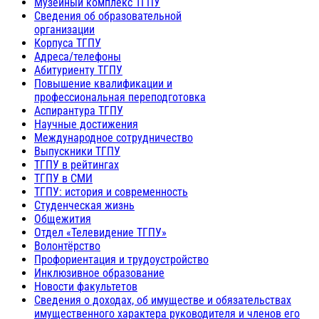
Музейный комплекс ТГПУ
Сведения об образовательной
организации
Корпуса ТГПУ
Адреса/телефоны
Абитуриенту ТГПУ
Повышение квалификации и
профессиональная переподготовка
Аспирантура ТГПУ
Научные достижения
Международное сотрудничество
Выпускники ТГПУ
ТГПУ в рейтингах
ТГПУ в СМИ
ТГПУ: история и современность
Студенческая жизнь
Общежития
Отдел «Телевидение ТГПУ»
Волонтёрство
Профориентация и трудоустройство
Инклюзивное образование
Новости факультетов
Сведения о доходах, об имуществе и обязательствах
имущественного характера руководителя и членов его