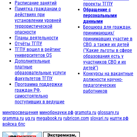
Расписание занятий
проекты ТГПУ
Памятка гражданам о
Обращение с
действиях при
персональными
установлении уровней
данными
террористической
Брошюра для граждан,
опасности
принимающих/
Планы деятельности
принимавших участие в
Отчёты ТГПУ
СВО, а также их детей
ТГПУ вошел в рейтинг
("Какие льготы в сфере
университетов QS
образования есть у
Дополнительные
участников СВО и их
платные
детей")
образовательные услуги
Конкурсы на вакантные
факультетов ТГПУ
должности научно-
Программа поддержки
педагогических
граждан РФ,
работников
самостоятельно
поступивших в ведущие
минпросвещения
минобрнауки.рф
gramota.ru
glossary.ru
gramma.ru
ug.ru
megabook.ru
rubricon.com
slovari.ru
нцпти.рф
войска бпс