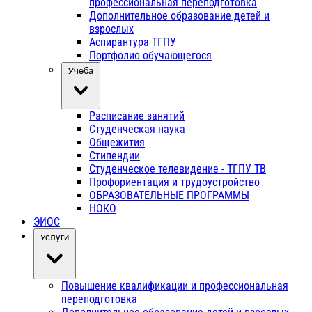
профессиональная переподготовка
Дополнительное образование детей и
взрослых
Аспирантура ТГПУ
Портфолио обучающегося
Учёба
Расписание занятий
Студенческая наука
Общежития
Стипендии
Студенческое телевидение - ТГПУ ТВ
Профориентация и трудоустройство
ОБРАЗОВАТЕЛЬНЫЕ ПРОГРАММЫ
НОКО
ЭИОС
Услуги
Повышение квалификации и профессиональная
переподготовка