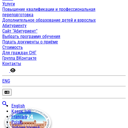
Услуги
Повышение квалификации и профессиональная
переподготовка
Дополнительное образование детей и взрослых
Абитуриенту
Сайт "Абитуриент"
Выбрать программу обучения
Подать документы о приёме
Стоимость
Для граждан СНГ
Группа ВКонтакте
Контакты
ENG
English
Қазақ тілі
Français
Polski
Забони тоҷикӣ