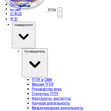
Tiếng Việt
العربية
ТГПУ
Открыть меню
日本語
中文
Университет
Путеводитель
ТГПУ в СМИ
Миссия ТГПУ
Руководство вуза
Структура ТГПУ
Факультеты, институты
Научная деятельность
Международная деятельность