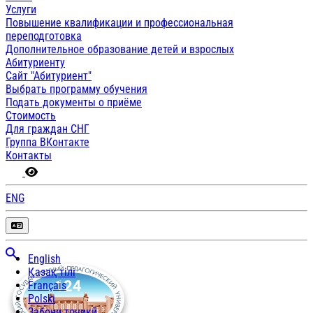
Услуги
Повышение квалификации и профессиональная
переподготовка
Дополнительное образование детей и взрослых
Абитуриенту
Сайт "Абитуриент"
Выбрать программу обучения
Подать документы о приёме
Стоимость
Для граждан СНГ
Группа ВКонтакте
Контакты
ENG
English
Қазақ тілі
Français
Polski
Забони тоҷикӣ