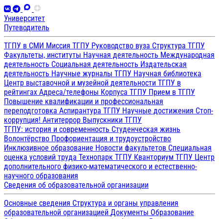
Университет
Путеводитель
ТГПУ в СМИ
Миссия ТГПУ
Руководство вуза
Структура ТГПУ
Факультеты, институты
Научная деятельность
Международная
деятельность
Социальная деятельность
Издательская
деятельность
Научные журналы ТГПУ
Научная библиотека
Центр выставочной и музейной деятельности
ТГПУ в
рейтингах
Адреса/телефоны
Корпуса ТГПУ
Прием в ТГПУ
Повышение квалификации и профессиональная
переподготовка
Аспирантура ТГПУ
Научные достижения
Стоп-
коррупция!
Антитеррор
Выпускники ТГПУ
ТГПУ: история и современность
Студенческая жизнь
Волонтёрство
Профориентация и трудоустройство
Инклюзивное образование
Новости факультетов
Специальная
оценка условий труда
Технопарк ТГПУ
Кванториум ТГПУ
Центр
дополнительного физико-математического и естественно-
научного образования
Сведения об образовательной организации
Основные сведения
Структура и органы управления
образовательной организацией
Документы
Образование