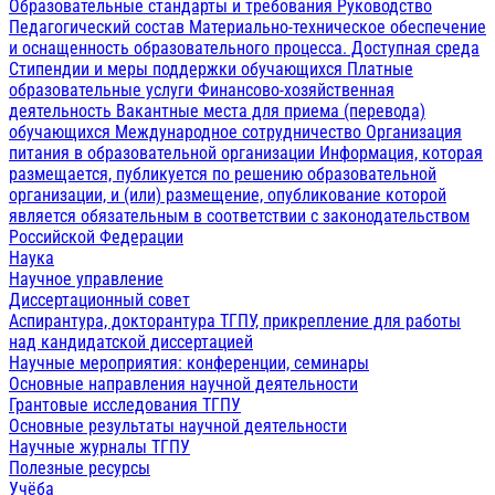
Образовательные стандарты и требования
Руководство
Педагогический состав
Материально-техническое обеспечение
и оснащенность образовательного процесса. Доступная среда
Стипендии и меры поддержки обучающихся
Платные
образовательные услуги
Финансово-хозяйственная
деятельность
Вакантные места для приема (перевода)
обучающихся
Международное сотрудничество
Организация
питания в образовательной организации
Информация, которая
размещается, публикуется по решению образовательной
организации, и (или) размещение, опубликование которой
является обязательным в соответствии с законодательством
Российской Федерации
Наука
Научное управление
Диссертационный совет
Аспирантура, докторантура ТГПУ, прикрепление для работы
над кандидатской диссертацией
Научные мероприятия: конференции, семинары
Основные направления научной деятельности
Грантовые исследования ТГПУ
Основные результаты научной деятельности
Научные журналы ТГПУ
Полезные ресурсы
Учёба