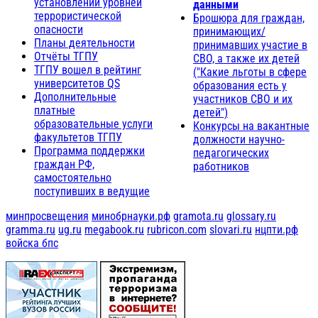
установлении уровней
данными
террористической
Брошюра для граждан,
опасности
принимающих/
Планы деятельности
принимавших участие в
Отчёты ТГПУ
СВО, а также их детей
ТГПУ вошел в рейтинг
("Какие льготы в сфере
университетов QS
образования есть у
Дополнительные
участников СВО и их
платные
детей")
образовательные услуги
Конкурсы на вакантные
факультетов ТГПУ
должности научно-
Программа поддержки
педагогических
граждан РФ,
работников
самостоятельно
поступивших в ведущие
минпросвещения
минобрнауки.рф
gramota.ru
glossary.ru
gramma.ru
ug.ru
megabook.ru
rubricon.com
slovari.ru
нцпти.рф
войска бпс