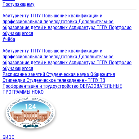
Поступающему
Абитуриенту ТГПУ
Повышение квалификации и
профессиональная переподготовка
Дополнительное
образование детей и взрослых
Аспирантура ТГПУ
Портфолио
обучающегося
Учёба
Абитуриенту ТГПУ
Повышение квалификации и
профессиональная переподготовка
Дополнительное
образование детей и взрослых
Аспирантура ТГПУ
Портфолио
обучающегося
Расписание занятий
Студенческая наука
Общежития
Стипендии
Студенческое телевидение - ТГПУ ТВ
Профориентация и трудоустройство
ОБРАЗОВАТЕЛЬНЫЕ
ПРОГРАММЫ
НОКО
ЭИОС