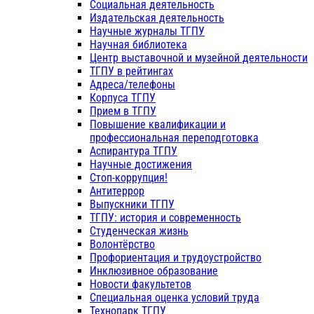
Социальная деятельность
Издательская деятельность
Научные журналы ТГПУ
Научная библиотека
Центр выставочной и музейной деятельности
ТГПУ в рейтингах
Адреса/телефоны
Корпуса ТГПУ
Прием в ТГПУ
Повышение квалификации и
профессиональная переподготовка
Аспирантура ТГПУ
Научные достижения
Стоп-коррупция!
Антитеррор
Выпускники ТГПУ
ТГПУ: история и современность
Студенческая жизнь
Волонтёрство
Профориентация и трудоустройство
Инклюзивное образование
Новости факультетов
Специальная оценка условий труда
Технопарк ТГПУ