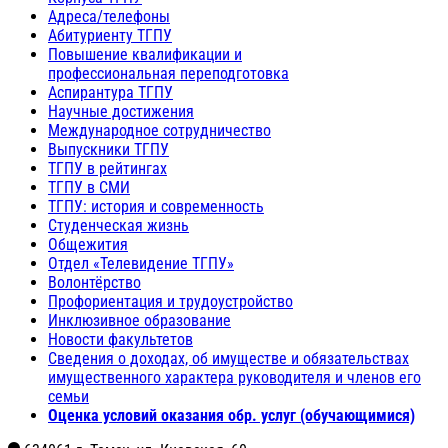
Адреса/телефоны
Абитуриенту ТГПУ
Повышение квалификации и
профессиональная переподготовка
Аспирантура ТГПУ
Научные достижения
Международное сотрудничество
Выпускники ТГПУ
ТГПУ в рейтингах
ТГПУ в СМИ
ТГПУ: история и современность
Студенческая жизнь
Общежития
Отдел «Телевидение ТГПУ»
Волонтёрство
Профориентация и трудоустройство
Инклюзивное образование
Новости факультетов
Сведения о доходах, об имуществе и обязательствах
имущественного характера руководителя и членов его
семьи
Оценка условий оказания обр. услуг (обучающимися)