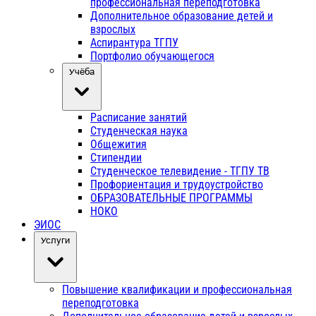
профессиональная переподготовка
Дополнительное образование детей и
взрослых
Аспирантура ТГПУ
Портфолио обучающегося
Учёба
Расписание занятий
Студенческая наука
Общежития
Стипендии
Студенческое телевидение - ТГПУ ТВ
Профориентация и трудоустройство
ОБРАЗОВАТЕЛЬНЫЕ ПРОГРАММЫ
НОКО
ЭИОС
Услуги
Повышение квалификации и профессиональная
переподготовка