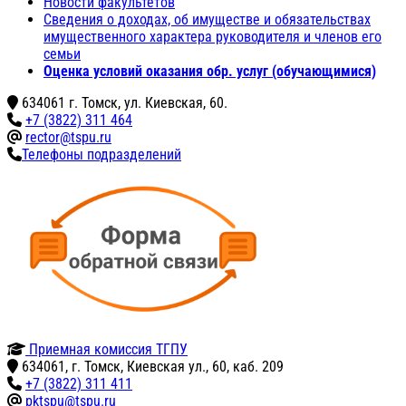
Новости факультетов
Сведения о доходах, об имуществе и обязательствах
имущественного характера руководителя и членов его
семьи
Оценка условий оказания обр. услуг (обучающимися)
634061 г. Томск, ул. Киевская, 60.
+7 (3822) 311 464
rector@tspu.ru
Телефоны подразделений
Приемная комиссия ТГПУ
634061, г. Томск, Киевская ул., 60, каб. 209
+7 (3822) 311 411
pktspu@tspu.ru