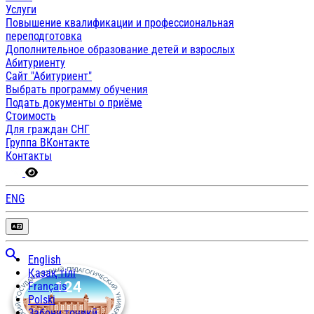
Услуги
Повышение квалификации и профессиональная
переподготовка
Дополнительное образование детей и взрослых
Абитуриенту
Сайт "Абитуриент"
Выбрать программу обучения
Подать документы о приёме
Стоимость
Для граждан СНГ
Группа ВКонтакте
Контакты
ENG
English
Қазақ тілі
Français
Polski
Забони тоҷикӣ