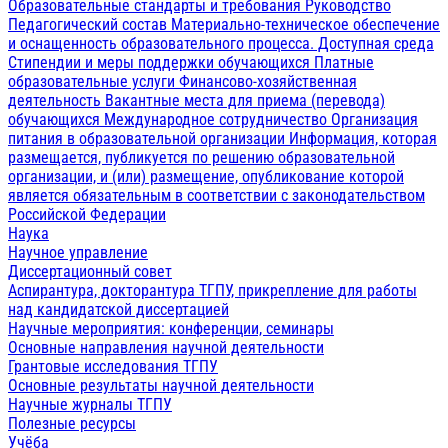
Образовательные стандарты и требования
Руководство
Педагогический состав
Материально-техническое обеспечение
и оснащенность образовательного процесса. Доступная среда
Стипендии и меры поддержки обучающихся
Платные
образовательные услуги
Финансово-хозяйственная
деятельность
Вакантные места для приема (перевода)
обучающихся
Международное сотрудничество
Организация
питания в образовательной организации
Информация, которая
размещается, публикуется по решению образовательной
организации, и (или) размещение, опубликование которой
является обязательным в соответствии с законодательством
Российской Федерации
Наука
Научное управление
Диссертационный совет
Аспирантура, докторантура ТГПУ, прикрепление для работы
над кандидатской диссертацией
Научные мероприятия: конференции, семинары
Основные направления научной деятельности
Грантовые исследования ТГПУ
Основные результаты научной деятельности
Научные журналы ТГПУ
Полезные ресурсы
Учёба