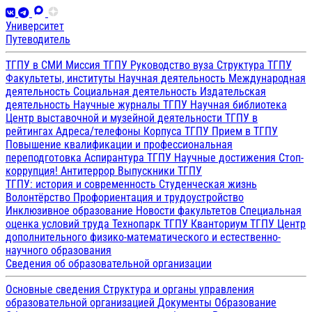
Университет
Путеводитель
ТГПУ в СМИ
Миссия ТГПУ
Руководство вуза
Структура ТГПУ
Факультеты, институты
Научная деятельность
Международная
деятельность
Социальная деятельность
Издательская
деятельность
Научные журналы ТГПУ
Научная библиотека
Центр выставочной и музейной деятельности
ТГПУ в
рейтингах
Адреса/телефоны
Корпуса ТГПУ
Прием в ТГПУ
Повышение квалификации и профессиональная
переподготовка
Аспирантура ТГПУ
Научные достижения
Стоп-
коррупция!
Антитеррор
Выпускники ТГПУ
ТГПУ: история и современность
Студенческая жизнь
Волонтёрство
Профориентация и трудоустройство
Инклюзивное образование
Новости факультетов
Специальная
оценка условий труда
Технопарк ТГПУ
Кванториум ТГПУ
Центр
дополнительного физико-математического и естественно-
научного образования
Сведения об образовательной организации
Основные сведения
Структура и органы управления
образовательной организацией
Документы
Образование