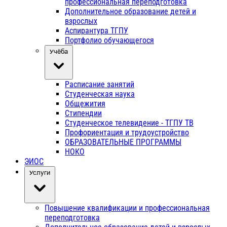
профессиональная переподготовка
Дополнительное образование детей и
взрослых
Аспирантура ТГПУ
Портфолио обучающегося
Учёба
Расписание занятий
Студенческая наука
Общежития
Стипендии
Студенческое телевидение - ТГПУ ТВ
Профориентация и трудоустройство
ОБРАЗОВАТЕЛЬНЫЕ ПРОГРАММЫ
НОКО
ЭИОС
Услуги
Повышение квалификации и профессиональная
переподготовка