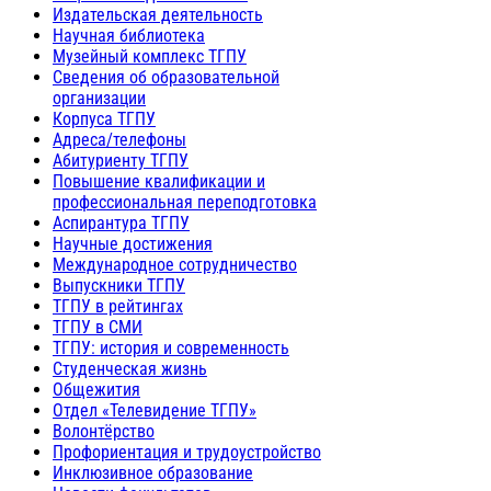
Издательская деятельность
Научная библиотека
Музейный комплекс ТГПУ
Сведения об образовательной
организации
Корпуса ТГПУ
Адреса/телефоны
Абитуриенту ТГПУ
Повышение квалификации и
профессиональная переподготовка
Аспирантура ТГПУ
Научные достижения
Международное сотрудничество
Выпускники ТГПУ
ТГПУ в рейтингах
ТГПУ в СМИ
ТГПУ: история и современность
Студенческая жизнь
Общежития
Отдел «Телевидение ТГПУ»
Волонтёрство
Профориентация и трудоустройство
Инклюзивное образование