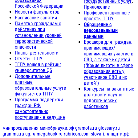
образования
государственных услуг
.
Российской Федерации
Приложение
Новости факультетов
Профориентационные
Расписание занятий
проекты ТГПУ
Памятка гражданам о
Обращение с
действиях при
персональными
установлении уровней
данными
террористической
Брошюра для граждан,
опасности
принимающих/
Планы деятельности
принимавших участие в
Отчёты ТГПУ
СВО, а также их детей
ТГПУ вошел в рейтинг
("Какие льготы в сфере
университетов QS
образования есть у
Дополнительные
участников СВО и их
платные
детей")
образовательные услуги
Конкурсы на вакантные
факультетов ТГПУ
должности научно-
Программа поддержки
педагогических
граждан РФ,
работников
самостоятельно
поступивших в ведущие
минпросвещения
минобрнауки.рф
gramota.ru
glossary.ru
gramma.ru
ug.ru
megabook.ru
rubricon.com
slovari.ru
нцпти.рф