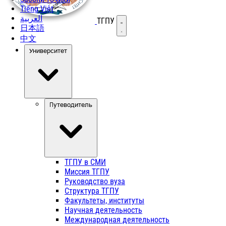
Tiếng Việt
العربية
ТГПУ
Открыть меню
日本語
中文
Университет
Путеводитель
ТГПУ в СМИ
Миссия ТГПУ
Руководство вуза
Структура ТГПУ
Факультеты, институты
Научная деятельность
Международная деятельность