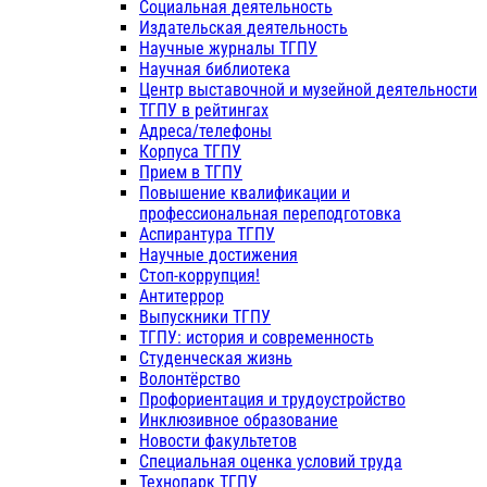
Социальная деятельность
Издательская деятельность
Научные журналы ТГПУ
Научная библиотека
Центр выставочной и музейной деятельности
ТГПУ в рейтингах
Адреса/телефоны
Корпуса ТГПУ
Прием в ТГПУ
Повышение квалификации и
профессиональная переподготовка
Аспирантура ТГПУ
Научные достижения
Стоп-коррупция!
Антитеррор
Выпускники ТГПУ
ТГПУ: история и современность
Студенческая жизнь
Волонтёрство
Профориентация и трудоустройство
Инклюзивное образование
Новости факультетов
Специальная оценка условий труда
Технопарк ТГПУ