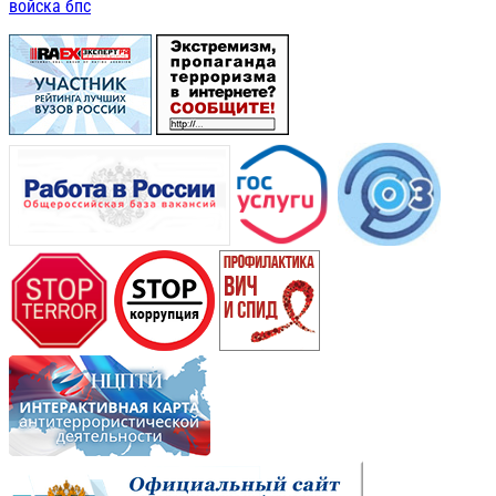
войска бпс