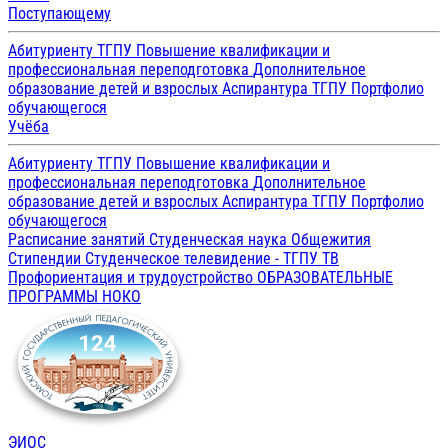
Поступающему
Абитуриенту ТГПУ
Повышение квалификации и
профессиональная переподготовка
Дополнительное
образование детей и взрослых
Аспирантура ТГПУ
Портфолио
обучающегося
Учёба
Абитуриенту ТГПУ
Повышение квалификации и
профессиональная переподготовка
Дополнительное
образование детей и взрослых
Аспирантура ТГПУ
Портфолио
обучающегося
Расписание занятий
Студенческая наука
Общежития
Стипендии
Студенческое телевидение - ТГПУ ТВ
Профориентация и трудоустройство
ОБРАЗОВАТЕЛЬНЫЕ
ПРОГРАММЫ
НОКО
ЭИОС