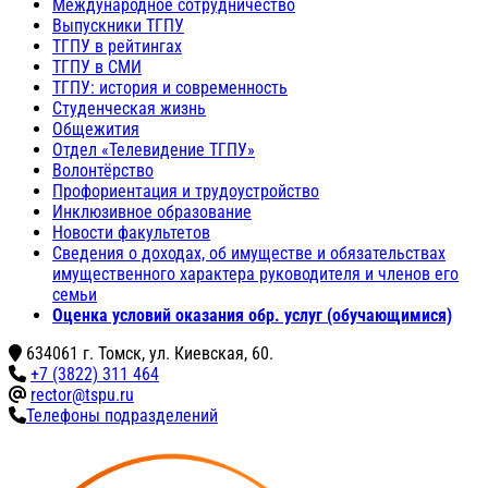
Международное сотрудничество
Выпускники ТГПУ
ТГПУ в рейтингах
ТГПУ в СМИ
ТГПУ: история и современность
Студенческая жизнь
Общежития
Отдел «Телевидение ТГПУ»
Волонтёрство
Профориентация и трудоустройство
Инклюзивное образование
Новости факультетов
Сведения о доходах, об имуществе и обязательствах
имущественного характера руководителя и членов его
семьи
Оценка условий оказания обр. услуг (обучающимися)
634061 г. Томск, ул. Киевская, 60.
+7 (3822) 311 464
rector@tspu.ru
Телефоны подразделений