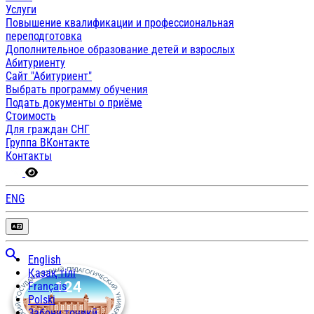
Услуги
Повышение квалификации и профессиональная
переподготовка
Дополнительное образование детей и взрослых
Абитуриенту
Сайт "Абитуриент"
Выбрать программу обучения
Подать документы о приёме
Стоимость
Для граждан СНГ
Группа ВКонтакте
Контакты
ENG
English
Қазақ тілі
Français
Polski
Забони тоҷикӣ