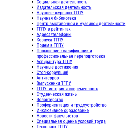
Социальная деятельность
Издательская деятельность
Научные журналы ТГПУ
Научная библиотека
Центр выставочной и музейной деятельности
ТГПУ в рейтингах
Адреса/телефоны
Корпуса ТГПУ
Прием в ТГПУ
Повышение квалификации и
профессиональная переподготовка
Аспирантура ТГПУ
Научные достижения
Стоп-коррупция!
Антитеррор
Выпускники ТГПУ
ТГПУ: история и современность
Студенческая жизнь
Волонтёрство
Профориентация и трудоустройство
Инклюзивное образование
Новости факультетов
Специальная оценка условий труда
Технопарк ТГПУ