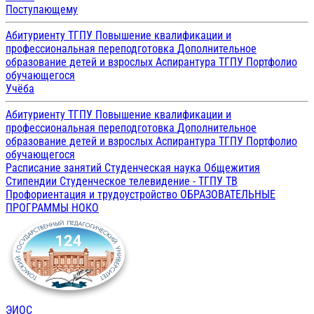
Поступающему
Абитуриенту ТГПУ
Повышение квалификации и
профессиональная переподготовка
Дополнительное
образование детей и взрослых
Аспирантура ТГПУ
Портфолио
обучающегося
Учёба
Абитуриенту ТГПУ
Повышение квалификации и
профессиональная переподготовка
Дополнительное
образование детей и взрослых
Аспирантура ТГПУ
Портфолио
обучающегося
Расписание занятий
Студенческая наука
Общежития
Стипендии
Студенческое телевидение - ТГПУ ТВ
Профориентация и трудоустройство
ОБРАЗОВАТЕЛЬНЫЕ
ПРОГРАММЫ
НОКО
ЭИОС