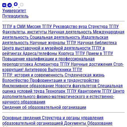
Университет
Путеводитель
ТГПУ в СМИ
Миссия ТГПУ
Руководство вуза
Структура ТГПУ
Факультеты, институты
Научная деятельность
Международная
деятельность
Социальная деятельность
Издательская
деятельность
Научные журналы ТГПУ
Научная библиотека
Центр выставочной и музейной деятельности
ТГПУ в
рейтингах
Адреса/телефоны
Корпуса ТГПУ
Прием в ТГПУ
Повышение квалификации и профессиональная
переподготовка
Аспирантура ТГПУ
Научные достижения
Стоп-
коррупция!
Антитеррор
Выпускники ТГПУ
ТГПУ: история и современность
Студенческая жизнь
Волонтёрство
Профориентация и трудоустройство
Инклюзивное образование
Новости факультетов
Специальная
оценка условий труда
Технопарк ТГПУ
Кванториум ТГПУ
Центр
дополнительного физико-математического и естественно-
научного образования
Сведения об образовательной организации
Основные сведения
Структура и органы управления
образовательной организацией
Документы
Образование