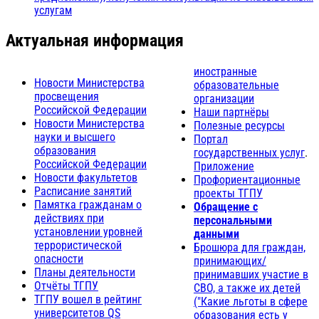
услугам
Актуальная информация
иностранные
Новости Министерства
образовательные
просвещения
организации
Российской Федерации
Наши партнёры
Новости Министерства
Полезные ресурсы
науки и высшего
Портал
образования
государственных услуг
.
Российской Федерации
Приложение
Новости факультетов
Профориентационные
Расписание занятий
проекты ТГПУ
Памятка гражданам о
Обращение с
действиях при
персональными
установлении уровней
данными
террористической
Брошюра для граждан,
опасности
принимающих/
Планы деятельности
принимавших участие в
Отчёты ТГПУ
СВО, а также их детей
ТГПУ вошел в рейтинг
("Какие льготы в сфере
университетов QS
образования есть у