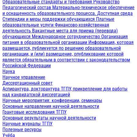
Образовательные стандарты и требования
Руководство
Педагогический состав
Материально-техническое обеспечение
и оснащенность образовательного процесса. Доступная среда
Стипендии и меры поддержки обучающихся
Платные
образовательные услуги
Финансово-хозяйственная
деятельность
Вакантные места для приема (перевода)
обучающихся
Международное сотрудничество
Организация
питания в образовательной организации
Информация, которая
размещается, публикуется по решению образовательной
организации, и (или) размещение, опубликование которой
является обязательным в соответствии с законодательством
Российской Федерации
Наука
Научное управление
Диссертационный совет
Аспирантура, докторантура ТГПУ, прикрепление для работы
над кандидатской диссертацией
Научные мероприятия: конференции, семинары
Основные направления научной деятельности
Грантовые исследования ТГПУ
Основные результаты научной деятельности
Научные журналы ТГПУ
Полезные ресурсы
Учёба