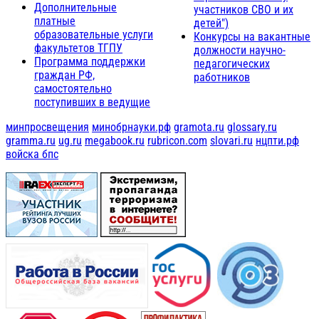
Дополнительные
участников СВО и их
платные
детей")
образовательные услуги
Конкурсы на вакантные
факультетов ТГПУ
должности научно-
Программа поддержки
педагогических
граждан РФ,
работников
самостоятельно
поступивших в ведущие
минпросвещения
минобрнауки.рф
gramota.ru
glossary.ru
gramma.ru
ug.ru
megabook.ru
rubricon.com
slovari.ru
нцпти.рф
войска бпс