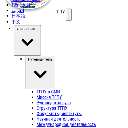
Tiếng Việt
العربية
ТГПУ
Открыть меню
日本語
中文
Университет
Путеводитель
ТГПУ в СМИ
Миссия ТГПУ
Руководство вуза
Структура ТГПУ
Факультеты, институты
Научная деятельность
Международная деятельность