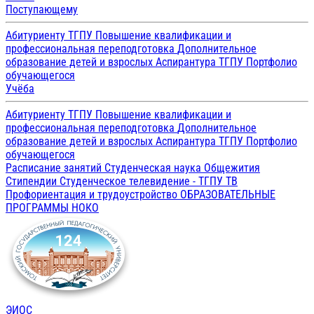
Поступающему
Абитуриенту ТГПУ
Повышение квалификации и
профессиональная переподготовка
Дополнительное
образование детей и взрослых
Аспирантура ТГПУ
Портфолио
обучающегося
Учёба
Абитуриенту ТГПУ
Повышение квалификации и
профессиональная переподготовка
Дополнительное
образование детей и взрослых
Аспирантура ТГПУ
Портфолио
обучающегося
Расписание занятий
Студенческая наука
Общежития
Стипендии
Студенческое телевидение - ТГПУ ТВ
Профориентация и трудоустройство
ОБРАЗОВАТЕЛЬНЫЕ
ПРОГРАММЫ
НОКО
ЭИОС