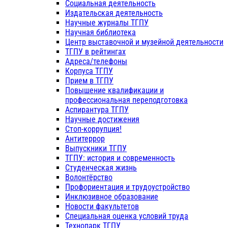
Социальная деятельность
Издательская деятельность
Научные журналы ТГПУ
Научная библиотека
Центр выставочной и музейной деятельности
ТГПУ в рейтингах
Адреса/телефоны
Корпуса ТГПУ
Прием в ТГПУ
Повышение квалификации и
профессиональная переподготовка
Аспирантура ТГПУ
Научные достижения
Стоп-коррупция!
Антитеррор
Выпускники ТГПУ
ТГПУ: история и современность
Студенческая жизнь
Волонтёрство
Профориентация и трудоустройство
Инклюзивное образование
Новости факультетов
Специальная оценка условий труда
Технопарк ТГПУ