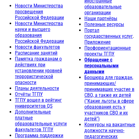
иностранные
Новости Министерства
образовательные
просвещения
организации
Российской Федерации
Наши партнёры
Новости Министерства
Полезные ресурсы
науки и высшего
Портал
образования
государственных услуг
.
Российской Федерации
Приложение
Новости факультетов
Профориентационные
Расписание занятий
проекты ТГПУ
Памятка гражданам о
Обращение с
действиях при
персональными
установлении уровней
данными
террористической
Брошюра для граждан,
опасности
принимающих/
Планы деятельности
принимавших участие в
Отчёты ТГПУ
СВО, а также их детей
ТГПУ вошел в рейтинг
("Какие льготы в сфере
университетов QS
образования есть у
Дополнительные
участников СВО и их
платные
детей")
образовательные услуги
Конкурсы на вакантные
факультетов ТГПУ
должности научно-
Программа поддержки
педагогических