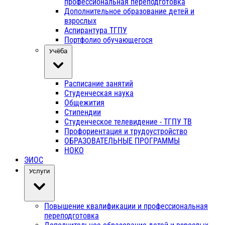
профессиональная переподготовка
Дополнительное образование детей и
взрослых
Аспирантура ТГПУ
Портфолио обучающегося
Учёба
Расписание занятий
Студенческая наука
Общежития
Стипендии
Студенческое телевидение - ТГПУ ТВ
Профориентация и трудоустройство
ОБРАЗОВАТЕЛЬНЫЕ ПРОГРАММЫ
НОКО
ЭИОС
Услуги
Повышение квалификации и профессиональная
переподготовка