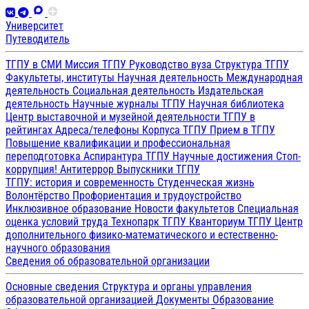
Университет
Путеводитель
ТГПУ в СМИ
Миссия ТГПУ
Руководство вуза
Структура ТГПУ
Факультеты, институты
Научная деятельность
Международная
деятельность
Социальная деятельность
Издательская
деятельность
Научные журналы ТГПУ
Научная библиотека
Центр выставочной и музейной деятельности
ТГПУ в
рейтингах
Адреса/телефоны
Корпуса ТГПУ
Прием в ТГПУ
Повышение квалификации и профессиональная
переподготовка
Аспирантура ТГПУ
Научные достижения
Стоп-
коррупция!
Антитеррор
Выпускники ТГПУ
ТГПУ: история и современность
Студенческая жизнь
Волонтёрство
Профориентация и трудоустройство
Инклюзивное образование
Новости факультетов
Специальная
оценка условий труда
Технопарк ТГПУ
Кванториум ТГПУ
Центр
дополнительного физико-математического и естественно-
научного образования
Сведения об образовательной организации
Основные сведения
Структура и органы управления
образовательной организацией
Документы
Образование