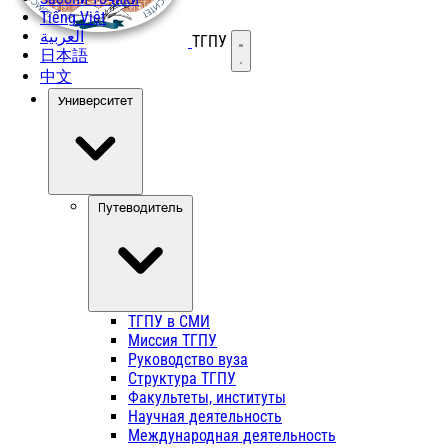
Tiếng Việt
العربية
ТГПУ
Открыть меню
日本語
中文
Университет
Путеводитель
ТГПУ в СМИ
Миссия ТГПУ
Руководство вуза
Структура ТГПУ
Факультеты, институты
Научная деятельность
Международная деятельность