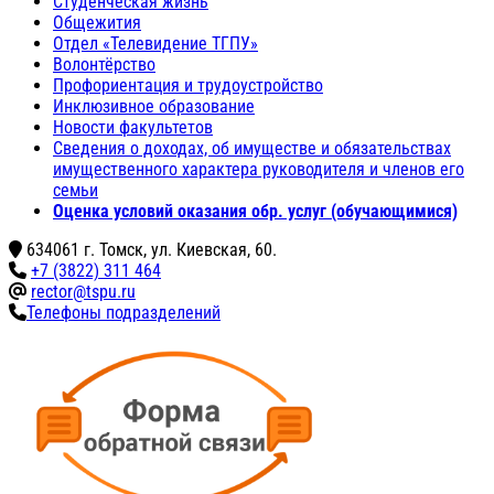
Студенческая жизнь
Общежития
Отдел «Телевидение ТГПУ»
Волонтёрство
Профориентация и трудоустройство
Инклюзивное образование
Новости факультетов
Сведения о доходах, об имуществе и обязательствах
имущественного характера руководителя и членов его
семьи
Оценка условий оказания обр. услуг (обучающимися)
634061 г. Томск, ул. Киевская, 60.
+7 (3822) 311 464
rector@tspu.ru
Телефоны подразделений