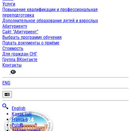
Услуги
Повышение квалификации и профессиональная
переподготовка
Дополнительное образование детей и взрослых
Абитуриенту
Сайт "Абитуриент"
Выбрать программу обучения
Подать документы о приёме
Стоимость
Для граждан СНГ
Группа ВКонтакте
Контакты
ENG
English
Қазақ тілі
Français
Polski
Забони тоҷикӣ