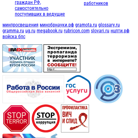
граждан РФ,
работников
самостоятельно
поступивших в ведущие
минпросвещения
минобрнауки.рф
gramota.ru
glossary.ru
gramma.ru
ug.ru
megabook.ru
rubricon.com
slovari.ru
нцпти.рф
войска бпс