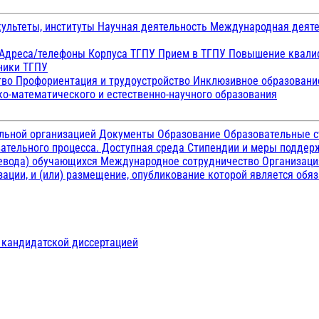
ультеты, институты
Научная деятельность
Международная деят
Адреса/телефоны
Корпуса ТГПУ
Прием в ТГПУ
Повышение квалиф
ники ТГПУ
тво
Профориентация и трудоустройство
Инклюзивное образован
о-математического и естественно-научного образования
ельной организацией
Документы
Образование
Образовательные с
ательного процесса. Доступная среда
Стипендии и меры подде
ревода) обучающихся
Международное сотрудничество
Организаци
ации, и (или) размещение, опубликование которой является обя
д кандидатской диссертацией