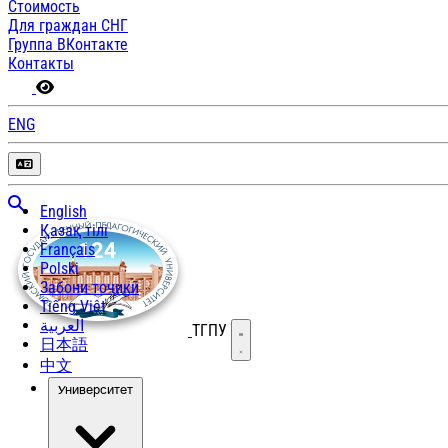
Стоимость
Для граждан СНГ
Группа ВКонтакте
Контакты
ENG
English
Қазақ тілі
Français
Polski
Забони тоҷикӣ
Tiếng Việt
العربية
ТГПУ
Открыть меню
日本語
中文
Университет