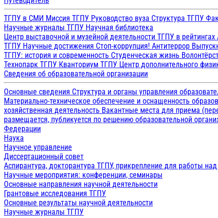
Путеводитель
ТГПУ в СМИ
Миссия ТГПУ
Руководство вуза
Структура ТГПУ
Фак
Научные журналы ТГПУ
Научная библиотека
Центр выставочной и музейной деятельности
ТГПУ в рейтингах
ТГПУ
Научные достижения
Стоп-коррупция!
Антитеррор
Выпуск
ТГПУ: история и современность
Студенческая жизнь
Волонтёрс
Технопарк ТГПУ
Кванториум ТГПУ
Центр дополнительного физик
Сведения об образовательной организации
Основные сведения
Структура и органы управления образоват
Материально-техническое обеспечение и оснащенность образов
хозяйственная деятельность
Вакантные места для приема (пе
размещается, публикуется по решению образовательной организ
Федерации
Наука
Научное управление
Диссертационный совет
Аспирантура, докторантура ТГПУ, прикрепление для работы на
Научные мероприятия: конференции, семинары
Основные направления научной деятельности
Грантовые исследования ТГПУ
Основные результаты научной деятельности
Научные журналы ТГПУ