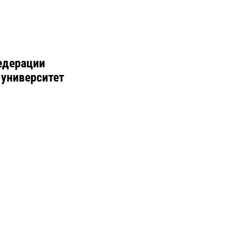
едерации
 университет