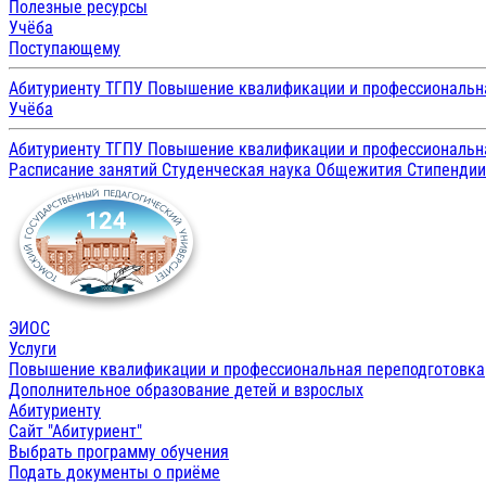
Полезные ресурсы
Учёба
Поступающему
Абитуриенту ТГПУ
Повышение квалификации и профессиональн
Учёба
Абитуриенту ТГПУ
Повышение квалификации и профессиональн
Расписание занятий
Студенческая наука
Общежития
Стипенди
ЭИОС
Услуги
Повышение квалификации и профессиональная переподготовка
Дополнительное образование детей и взрослых
Абитуриенту
Сайт "Абитуриент"
Выбрать программу обучения
Подать документы о приёме