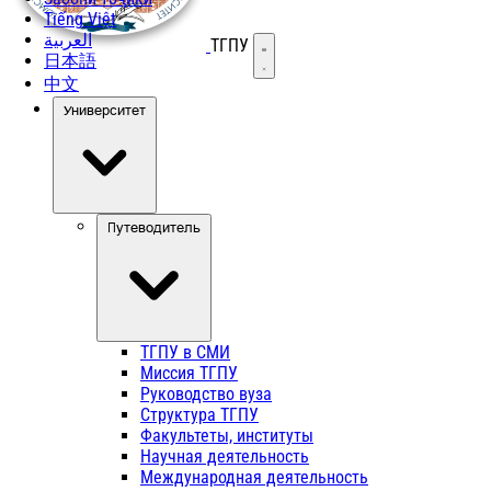
Tiếng Việt
العربية
ТГПУ
Открыть меню
日本語
中文
Университет
Путеводитель
ТГПУ в СМИ
Миссия ТГПУ
Руководство вуза
Структура ТГПУ
Факультеты, институты
Научная деятельность
Международная деятельность