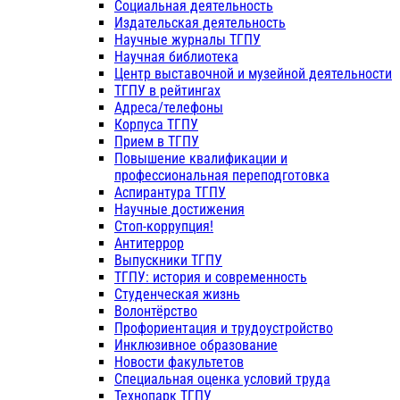
Социальная деятельность
Издательская деятельность
Научные журналы ТГПУ
Научная библиотека
Центр выставочной и музейной деятельности
ТГПУ в рейтингах
Адреса/телефоны
Корпуса ТГПУ
Прием в ТГПУ
Повышение квалификации и
профессиональная переподготовка
Аспирантура ТГПУ
Научные достижения
Стоп-коррупция!
Антитеррор
Выпускники ТГПУ
ТГПУ: история и современность
Студенческая жизнь
Волонтёрство
Профориентация и трудоустройство
Инклюзивное образование
Новости факультетов
Специальная оценка условий труда
Технопарк ТГПУ