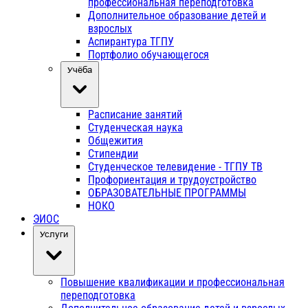
профессиональная переподготовка
Дополнительное образование детей и
взрослых
Аспирантура ТГПУ
Портфолио обучающегося
Учёба
Расписание занятий
Студенческая наука
Общежития
Стипендии
Студенческое телевидение - ТГПУ ТВ
Профориентация и трудоустройство
ОБРАЗОВАТЕЛЬНЫЕ ПРОГРАММЫ
НОКО
ЭИОС
Услуги
Повышение квалификации и профессиональная
переподготовка