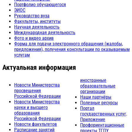
Портфолио обучающегося
ЭИОС
Руководство вуза
Факультеты, институты
Научная деятельность
Международная деятельность
Фото и видео архив
Форма для подачи электронного обращения (жалобы,
предложения), получения консультации по оказываемым
услугам
Актуальная информация
иностранные
Новости Министерства
образовательные
просвещения
организации
Российской Федерации
Наши партнёры
Новости Министерства
Полезные ресурсы
науки и высшего
Портал
образования
государственных услуг
.
Российской Федерации
Приложение
Новости факультетов
Профориентационные
Расписание занятий
проекты ТГПУ