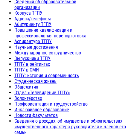
Сведения об образовательной
организации
Корпуса ТГПУ
Адреса/телефоны
Абитуриенту ТГПУ
Повышение квалификации и
профессиональная переподготовка
Аспирантура ТГПУ
Научные достижения
Международное сотрудничество
Выпускники ТГПУ
ТГПУ в рейтингах
ТГПУ в СМИ
ТГПУ: история и современность
Студенческая жизнь
Общежития
Отдел «Телевидение ТГПУ»
Волонтёрство
Профориентация и трудоустройство
Инклюзивное образование
Новости факультетов
Сведения о доходах, об имуществе и обязательствах
имущественного характера руководителя и членов его
семьи