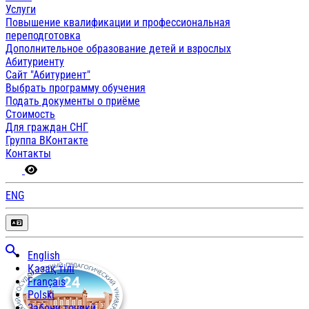
Услуги
Повышение квалификации и профессиональная
переподготовка
Дополнительное образование детей и взрослых
Абитуриенту
Сайт "Абитуриент"
Выбрать программу обучения
Подать документы о приёме
Стоимость
Для граждан СНГ
Группа ВКонтакте
Контакты
ENG
English
Қазақ тілі
Français
Polski
Забони тоҷикӣ