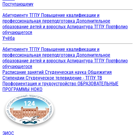
Поступающему
Абитуриенту ТГПУ
Повышение квалификации и
профессиональная переподготовка
Дополнительное
образование детей и взрослых
Аспирантура ТГПУ
Портфолио
обучающегося
Учёба
Абитуриенту ТГПУ
Повышение квалификации и
профессиональная переподготовка
Дополнительное
образование детей и взрослых
Аспирантура ТГПУ
Портфолио
обучающегося
Расписание занятий
Студенческая наука
Общежития
Стипендии
Студенческое телевидение - ТГПУ ТВ
Профориентация и трудоустройство
ОБРАЗОВАТЕЛЬНЫЕ
ПРОГРАММЫ
НОКО
ЭИОС