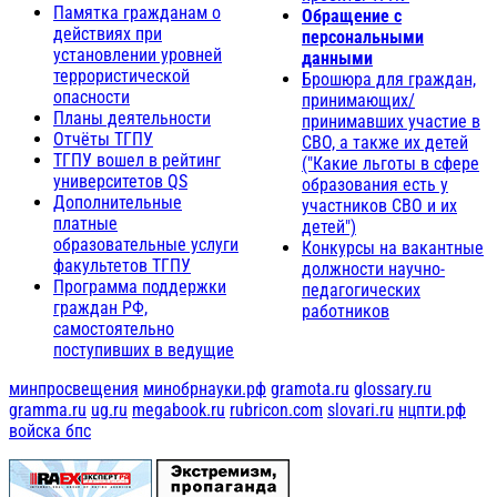
Памятка гражданам о
Обращение с
действиях при
персональными
установлении уровней
данными
террористической
Брошюра для граждан,
опасности
принимающих/
Планы деятельности
принимавших участие в
Отчёты ТГПУ
СВО, а также их детей
ТГПУ вошел в рейтинг
("Какие льготы в сфере
университетов QS
образования есть у
Дополнительные
участников СВО и их
платные
детей")
образовательные услуги
Конкурсы на вакантные
факультетов ТГПУ
должности научно-
Программа поддержки
педагогических
граждан РФ,
работников
самостоятельно
поступивших в ведущие
минпросвещения
минобрнауки.рф
gramota.ru
glossary.ru
gramma.ru
ug.ru
megabook.ru
rubricon.com
slovari.ru
нцпти.рф
войска бпс