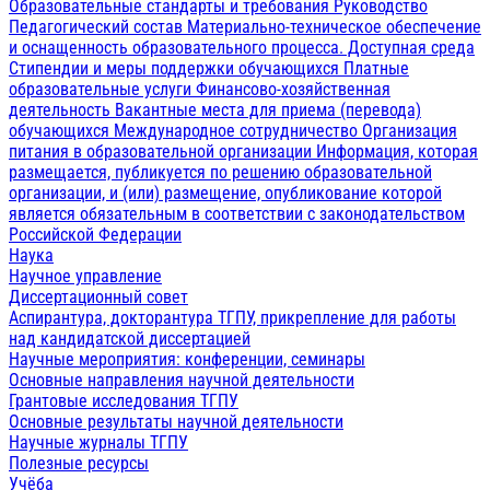
Образовательные стандарты и требования
Руководство
Педагогический состав
Материально-техническое обеспечение
и оснащенность образовательного процесса. Доступная среда
Стипендии и меры поддержки обучающихся
Платные
образовательные услуги
Финансово-хозяйственная
деятельность
Вакантные места для приема (перевода)
обучающихся
Международное сотрудничество
Организация
питания в образовательной организации
Информация, которая
размещается, публикуется по решению образовательной
организации, и (или) размещение, опубликование которой
является обязательным в соответствии с законодательством
Российской Федерации
Наука
Научное управление
Диссертационный совет
Аспирантура, докторантура ТГПУ, прикрепление для работы
над кандидатской диссертацией
Научные мероприятия: конференции, семинары
Основные направления научной деятельности
Грантовые исследования ТГПУ
Основные результаты научной деятельности
Научные журналы ТГПУ
Полезные ресурсы
Учёба