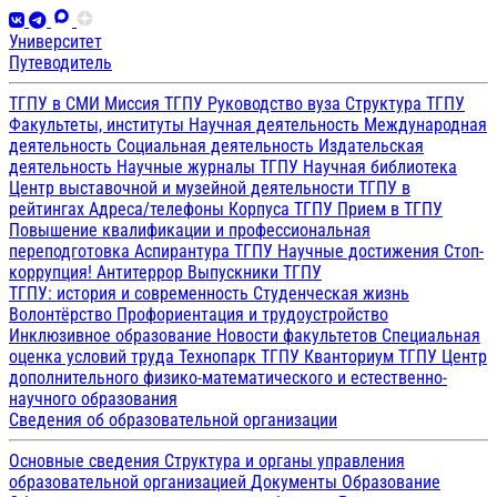
Университет
Путеводитель
ТГПУ в СМИ
Миссия ТГПУ
Руководство вуза
Структура ТГПУ
Факультеты, институты
Научная деятельность
Международная
деятельность
Социальная деятельность
Издательская
деятельность
Научные журналы ТГПУ
Научная библиотека
Центр выставочной и музейной деятельности
ТГПУ в
рейтингах
Адреса/телефоны
Корпуса ТГПУ
Прием в ТГПУ
Повышение квалификации и профессиональная
переподготовка
Аспирантура ТГПУ
Научные достижения
Стоп-
коррупция!
Антитеррор
Выпускники ТГПУ
ТГПУ: история и современность
Студенческая жизнь
Волонтёрство
Профориентация и трудоустройство
Инклюзивное образование
Новости факультетов
Специальная
оценка условий труда
Технопарк ТГПУ
Кванториум ТГПУ
Центр
дополнительного физико-математического и естественно-
научного образования
Сведения об образовательной организации
Основные сведения
Структура и органы управления
образовательной организацией
Документы
Образование