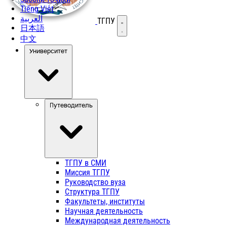
Tiếng Việt
العربية
ТГПУ
Открыть меню
日本語
中文
Университет
Путеводитель
ТГПУ в СМИ
Миссия ТГПУ
Руководство вуза
Структура ТГПУ
Факультеты, институты
Научная деятельность
Международная деятельность