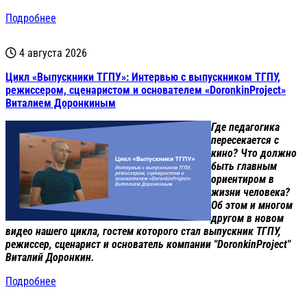
Подробнее
4 августа 2026
Цикл «Выпускники ТГПУ»: Интервью с выпускником ТГПУ,
режиссером, сценаристом и основателем «DoronkinProject»
Виталием Доронкиным
Где педагогика
пересекается с
кино? Что должно
быть главным
ориентиром в
жизни человека?
Об этом и многом
другом в новом
видео нашего цикла, гостем которого стал выпускник ТГПУ,
режиссер, сценарист и основатель компании "DoronkinProject"
Виталий Доронкин.
Подробнее