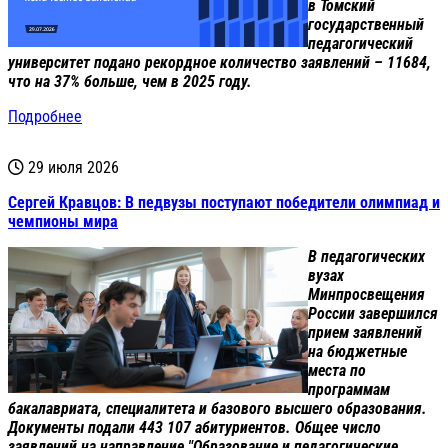
в Томский
государственный
педагогический
университет подано рекордное количество заявлений – 11684,
что на 37% больше, чем в 2025 году.
Подробнее
29 июля 2026
Сергей Кравцов: В педвузы поступают победители олимпиад и
чемпионы мира
В педагогических
вузах
Минпросвещения
России завершился
прием заявлений
на бюджетные
места по
программам
бакалавриата, специалитета и базового высшего образования.
Документы подали 443 107 абитуриентов. Общее число
заявлений на направление "Образование и педагогические