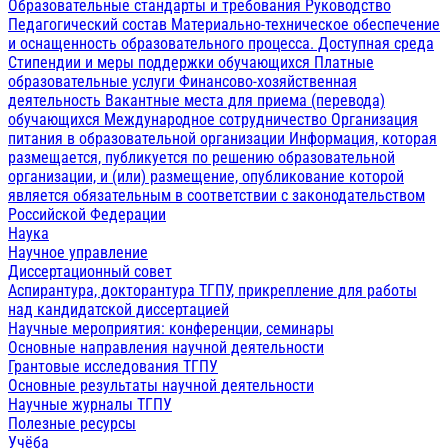
Образовательные стандарты и требования
Руководство
Педагогический состав
Материально-техническое обеспечение
и оснащенность образовательного процесса. Доступная среда
Стипендии и меры поддержки обучающихся
Платные
образовательные услуги
Финансово-хозяйственная
деятельность
Вакантные места для приема (перевода)
обучающихся
Международное сотрудничество
Организация
питания в образовательной организации
Информация, которая
размещается, публикуется по решению образовательной
организации, и (или) размещение, опубликование которой
является обязательным в соответствии с законодательством
Российской Федерации
Наука
Научное управление
Диссертационный совет
Аспирантура, докторантура ТГПУ, прикрепление для работы
над кандидатской диссертацией
Научные мероприятия: конференции, семинары
Основные направления научной деятельности
Грантовые исследования ТГПУ
Основные результаты научной деятельности
Научные журналы ТГПУ
Полезные ресурсы
Учёба