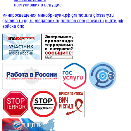
поступивших в ведущие
минпросвещения
минобрнауки.рф
gramota.ru
glossary.ru
gramma.ru
ug.ru
megabook.ru
rubricon.com
slovari.ru
нцпти.рф
войска бпс