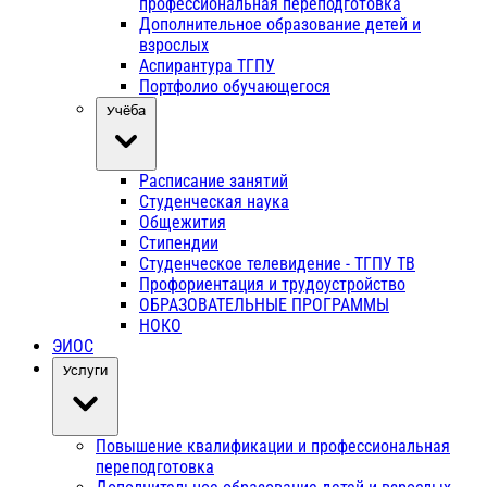
профессиональная переподготовка
Дополнительное образование детей и
взрослых
Аспирантура ТГПУ
Портфолио обучающегося
Учёба
Расписание занятий
Студенческая наука
Общежития
Стипендии
Студенческое телевидение - ТГПУ ТВ
Профориентация и трудоустройство
ОБРАЗОВАТЕЛЬНЫЕ ПРОГРАММЫ
НОКО
ЭИОС
Услуги
Повышение квалификации и профессиональная
переподготовка