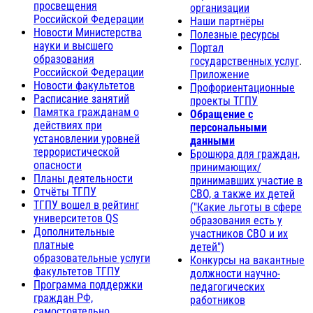
просвещения
организации
Российской Федерации
Наши партнёры
Новости Министерства
Полезные ресурсы
науки и высшего
Портал
образования
государственных услуг
.
Российской Федерации
Приложение
Новости факультетов
Профориентационные
Расписание занятий
проекты ТГПУ
Памятка гражданам о
Обращение с
действиях при
персональными
установлении уровней
данными
террористической
Брошюра для граждан,
опасности
принимающих/
Планы деятельности
принимавших участие в
Отчёты ТГПУ
СВО, а также их детей
ТГПУ вошел в рейтинг
("Какие льготы в сфере
университетов QS
образования есть у
Дополнительные
участников СВО и их
платные
детей")
образовательные услуги
Конкурсы на вакантные
факультетов ТГПУ
должности научно-
Программа поддержки
педагогических
граждан РФ,
работников
самостоятельно