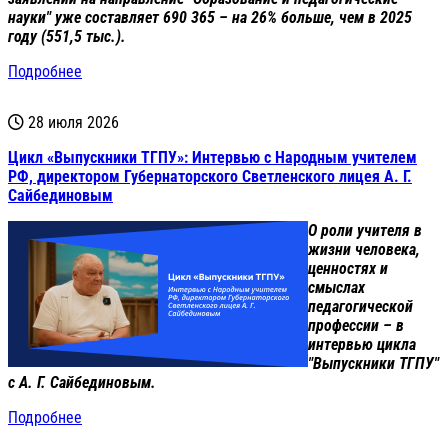
науки" уже составляет 690 365 – на 26% больше, чем в 2025
году (551,5 тыс.).
Подробнее
28 июля 2026
Цикл «Выпускники ТГПУ»: Интервью с Народным учителем
РФ, директором Губернаторского Светленского лицея А. Г.
Сайбединовым
О роли учителя в
жизни человека,
ценностях и
смыслах
педагогической
профессии – в
интервью цикла
"Выпускники ТГПУ"
с А. Г. Сайбединовым.
Подробнее