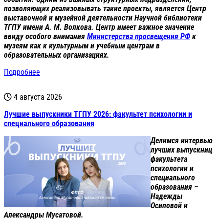
позволяющих реализовывать такие проекты, является Центр
выставочной и музейной деятельности Научной библиотеки
ТГПУ имени А.
М.
Волкова. Центр имеет важное значение
ввиду особого внимания
Министерства просвещения РФ
к
музеям как к культурным и учебным центрам в
образова
тельных
организациях.
Подробнее
4 августа 2026
Лучшие выпускники ТГПУ 2026: факультет психологии и
специального образования
Делимся интервью
лучших выпускниц
факультета
психологии и
специального
образования –
Надежды
Осиповой и
Александры Мусатовой.