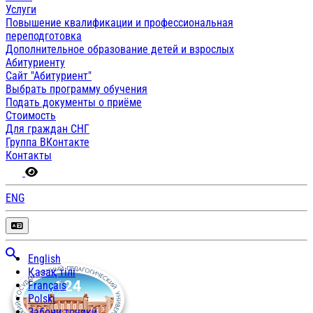
Услуги
Повышение квалификации и профессиональная
переподготовка
Дополнительное образование детей и взрослых
Абитуриенту
Сайт "Абитуриент"
Выбрать программу обучения
Подать документы о приёме
Стоимость
Для граждан СНГ
Группа ВКонтакте
Контакты
ENG
English
Қазақ тілі
Français
Polski
Забони тоҷикӣ