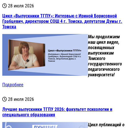
28 июля 2026
Цикл «Выпускники ТГПУ»: Интервью с Ириной Борисовной
Грабцевич, директором СОШ 4 г. Томска, депутатом Думы г.
Томска
Мы продолжаем
наш цикл видео,
посвященных
выпускникам
Томского
государственного
педагогического
университета!
Подробнее
28 июля 2026
Лучшие выпускники ТГПУ 2026: факультет психологии и
специального образования
Цикл публикаций о