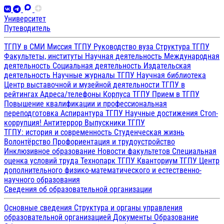
Университет
Путеводитель
ТГПУ в СМИ
Миссия ТГПУ
Руководство вуза
Структура ТГПУ
Факультеты, институты
Научная деятельность
Международная
деятельность
Социальная деятельность
Издательская
деятельность
Научные журналы ТГПУ
Научная библиотека
Центр выставочной и музейной деятельности
ТГПУ в
рейтингах
Адреса/телефоны
Корпуса ТГПУ
Прием в ТГПУ
Повышение квалификации и профессиональная
переподготовка
Аспирантура ТГПУ
Научные достижения
Стоп-
коррупция!
Антитеррор
Выпускники ТГПУ
ТГПУ: история и современность
Студенческая жизнь
Волонтёрство
Профориентация и трудоустройство
Инклюзивное образование
Новости факультетов
Специальная
оценка условий труда
Технопарк ТГПУ
Кванториум ТГПУ
Центр
дополнительного физико-математического и естественно-
научного образования
Сведения об образовательной организации
Основные сведения
Структура и органы управления
образовательной организацией
Документы
Образование