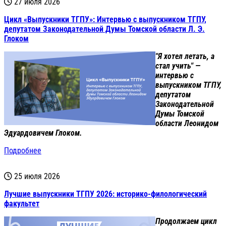
27 июля 2026
Цикл «Выпускники ТГПУ»: Интервью с выпускником ТГПУ,
депутатом Законодательной Думы Томской области Л. Э.
Глоком
"Я хотел летать, а
стал учить" —
интервью с
выпускником ТГПУ,
депутатом
Законодательной
Думы Томской
области Леонидом
Эдуардовичем Глоком.
Подробнее
25 июля 2026
Лучшие выпускники ТГПУ 2026: историко-филологический
факультет
Продолжаем цикл