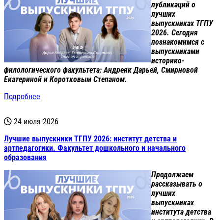
публикаций о
лучших
выпускниках ТГПУ
2026. Сегодня
познакомимся с
выпускниками
историко-
филологического факультета: Андреяк Дарьей, Смирновой
Екатериной и Коротковым Степаном.
Подробнее
24 июля 2026
Лучшие выпускники ТГПУ 2026: институт детства и
артпедагогики. Факультет дошкольного и начального
образования
Продолжаем
рассказывать о
лучших
выпускниках
института детства