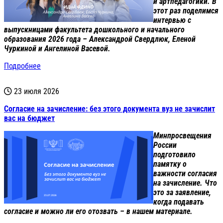
и артпедагогики. В
этот раз поделимся
интервью с
выпускницами факультета дошкольного и начального
образования 2026 года – Александрой Свердлюк, Еленой
Чуркиной и Ангелиной Васевой.
Подробнее
23 июля 2026
Согласие на зачисление: без этого документа вуз не зачислит
вас на бюджет
Минпросвещения
России
подготовило
памятку о
важности согласия
на зачисление. Что
это за заявление,
когда подавать
согласие и можно ли его отозвать – в нашем материале.