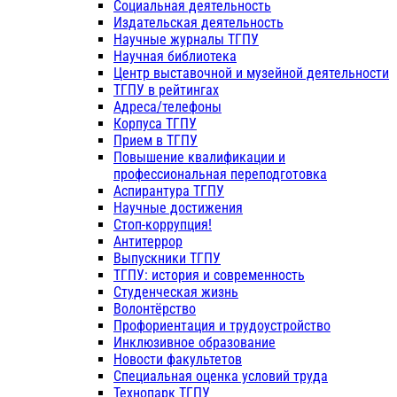
Социальная деятельность
Издательская деятельность
Научные журналы ТГПУ
Научная библиотека
Центр выставочной и музейной деятельности
ТГПУ в рейтингах
Адреса/телефоны
Корпуса ТГПУ
Прием в ТГПУ
Повышение квалификации и
профессиональная переподготовка
Аспирантура ТГПУ
Научные достижения
Стоп-коррупция!
Антитеррор
Выпускники ТГПУ
ТГПУ: история и современность
Студенческая жизнь
Волонтёрство
Профориентация и трудоустройство
Инклюзивное образование
Новости факультетов
Специальная оценка условий труда
Технопарк ТГПУ