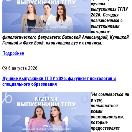
лучших
выпускниках ТГПУ
2026. Сегодня
познакомимся с
выпускниками
историко-
филологического факультета: Бахновой Александрой, Куницкой
Галиной и Фикс Евой, окончивших вуз с отличием.
Подробнее
6 августа 2026
Лучшие выпускники ТГПУ 2026: факультет психологии и
специального образования
"Не сомневаться ни
в чем,
пользоваться
всеми
возможностями,
которые
предоставляет