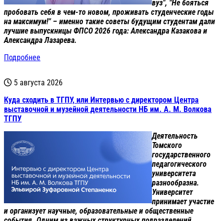
вуз", "Не бояться
пробовать себя в чем-то новом, проживать студенческие годы
на максимум!" – именно такие советы будущим студентам дали
лучшие выпускницы ФПСО 2026 года: Александра Казакова и
Александра Лазарева.
Подробнее
5 августа 2026
Куда сходить в ТГПУ, или Интервью с директором Центра
выставочной и музейной деятельности НБ им. А. М. Волкова
ТГПУ
Деятельность
Томского
государственного
педагогического
университета
разнообразна.
Университет
принимает участие
и организует научн
ые
, образовательны
е
и общественн
ые
события. Одним из важных структурных подразделений,