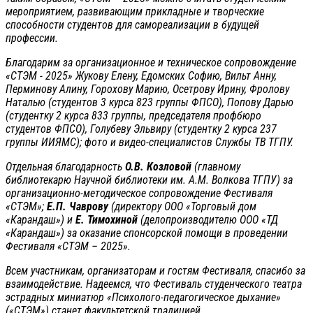
мероприятием, развивающим прикладные и творческие
способности студентов для самореализации в будущей
профессии.
Благодарим за организационное и техническое сопровождение
«СТЭМ - 2025» Жукову Елену, Едомских Софию, Вильт Анну,
Перминову Алину, Горохову Марию, Осетрову Ирину, Фролову
Наталью (студентов 3 курса 823 группы ФПСО), Попову Дарью
(студентку 2 курса 833 группы, председателя профбюро
студентов ФПСО), Голубеву Эльвиру (студентку 2 курса 237
группы ИИЯМС); фото и видео-специалистов Службы ТВ ТГПУ.
Отдельная благодарность
О.В. Козловой
(главному
библиотекарю Научной библиотеки им. А.М. Волкова ТГПУ) за
организационно-методическое сопровождение Фестиваля
«СТЭМ»;
Е.П. Чаврову
(директору ООО «Торговый дом
«Карандаш») и
Е. Тимохиной
(делопроизводителю ООО «ТД
«Карандаш») за оказание спонсорской помощи в проведении
Фестиваля «СТЭМ – 2025».
Всем участникам, организаторам и гостям Фестиваля, спасибо за
взаимодействие. Надеемся, что Фестиваль студенческого театра
эстрадных миниатюр «Психолого-педагогическое дыхание»
(«СТЭМ») станет факультетской традицией.