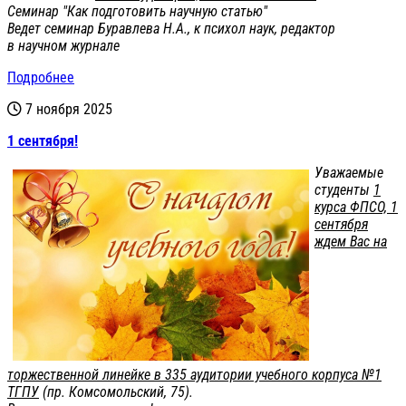
Семинар "Как подготовить научную статью"
Ведет семинар Буравлева Н.А., к психол наук, редактор
в научном журнале
Подробнее
7 ноября 2025
1 сентября!
Уважаемые
студенты
1
курса ФПСО, 1
сентября
ждем Вас на
торжественной линейке в 335 аудитории учебного корпуса №1
ТГПУ
(пр. Комсомольский, 75).