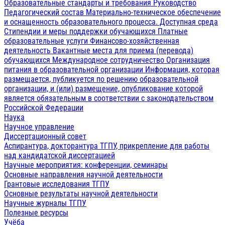
Образовательные стандарты и требования
Руководство
Педагогический состав
Материально-техническое обеспечение
и оснащенность образовательного процесса. Доступная среда
Стипендии и меры поддержки обучающихся
Платные
образовательные услуги
Финансово-хозяйственная
деятельность
Вакантные места для приема (перевода)
обучающихся
Международное сотрудничество
Организация
питания в образовательной организации
Информация, которая
размещается, публикуется по решению образовательной
организации, и (или) размещение, опубликование которой
является обязательным в соответствии с законодательством
Российской Федерации
Наука
Научное управление
Диссертационный совет
Аспирантура, докторантура ТГПУ, прикрепление для работы
над кандидатской диссертацией
Научные мероприятия: конференции, семинары
Основные направления научной деятельности
Грантовые исследования ТГПУ
Основные результаты научной деятельности
Научные журналы ТГПУ
Полезные ресурсы
Учёба