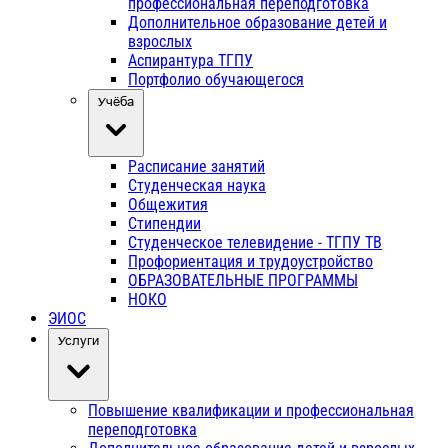
профессиональная переподготовка
Дополнительное образование детей и
взрослых
Аспирантура ТГПУ
Портфолио обучающегося
Учёба
Расписание занятий
Студенческая наука
Общежития
Стипендии
Студенческое телевидение - ТГПУ ТВ
Профориентация и трудоустройство
ОБРАЗОВАТЕЛЬНЫЕ ПРОГРАММЫ
НОКО
ЭИОС
Услуги
Повышение квалификации и профессиональная
переподготовка