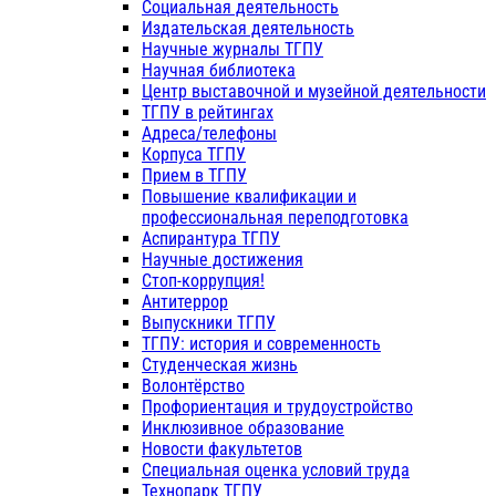
Социальная деятельность
Издательская деятельность
Научные журналы ТГПУ
Научная библиотека
Центр выставочной и музейной деятельности
ТГПУ в рейтингах
Адреса/телефоны
Корпуса ТГПУ
Прием в ТГПУ
Повышение квалификации и
профессиональная переподготовка
Аспирантура ТГПУ
Научные достижения
Стоп-коррупция!
Антитеррор
Выпускники ТГПУ
ТГПУ: история и современность
Студенческая жизнь
Волонтёрство
Профориентация и трудоустройство
Инклюзивное образование
Новости факультетов
Специальная оценка условий труда
Технопарк ТГПУ