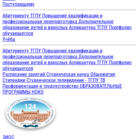
Поступающему
Абитуриенту ТГПУ
Повышение квалификации и
профессиональная переподготовка
Дополнительное
образование детей и взрослых
Аспирантура ТГПУ
Портфолио
обучающегося
Учёба
Абитуриенту ТГПУ
Повышение квалификации и
профессиональная переподготовка
Дополнительное
образование детей и взрослых
Аспирантура ТГПУ
Портфолио
обучающегося
Расписание занятий
Студенческая наука
Общежития
Стипендии
Студенческое телевидение - ТГПУ ТВ
Профориентация и трудоустройство
ОБРАЗОВАТЕЛЬНЫЕ
ПРОГРАММЫ
НОКО
ЭИОС