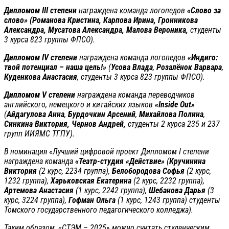
Дипломом
III
степени
награждена команда логопедов
«Слово за
слово» (Романова Кристина, Карпова Ирина, Гронникова
Александра, Мусатова Александра, Малова Вероника,
студенты
3 курса 823 группы ФПСО).
Дипломом
IV
степени
награждена команда логопедов
«Индиго:
твой потенциал – наша цель!»
(
Усова Влада
,
Розалёнок Варвара
,
Куденкова Анастасия
, студенты 3 курса 823 группы ФПСО).
Дипломом
V
степени
награждена команда переводчиков
английского, немецкого и китайских языков
«
Inside
Out
»
(
Айдагулова Анна
,
Бурдочкин Арсений
,
Михайлова Полина
,
Синкина Виктория, Чернов Андрей,
студенты 2 курса 235 и 237
групп ИИЯМС ТГПУ).
В номинация «Лучший цифровой проект Дипломом I степени
награждена команда
«Театр-студия «Действие»
(
Кручинина
Виктория
(2 курс, 2234 группа),
Белобородова Софья
(2 курс,
1232 группа),
Харьковская Екатерина
(2 курс, 2232 группа),
Артемова Анастасия
(1 курс, 2242 группа),
Шебанова Дарья
(3
курс, 3224 группа),
Гофман Ольга
(1 курс, 1243 группа) студенты
Томского государственного педагогического колледжа).
Таким образом, «СТЭМ – 2025» можно считать студенческим