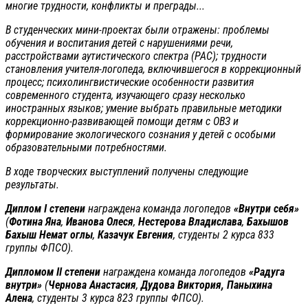
многие трудности, конфликты и преграды...
В студенческих мини-проектах были отражены: проблемы
обучения и воспитания детей с нарушениями речи,
расстройствами аутистического спектра (РАС); трудности
становления учителя-логопеда, включившегося в коррекционный
процесс; психолингвистические особенности развития
современного студента, изучающего сразу несколько
иностранных языков; умение выбрать правильные методики
коррекционно-развивающей помощи детям с ОВЗ и
формирование экологического сознания у детей с особыми
образовательными потребностями.
В ходе творческих выступлений получены следующие
результаты.
Диплом
I
степени
награждена команда логопедов
«Внутри себя»
(
Фотина Яна
,
Иванова Олеся
,
Нестерова Владислава
,
Бахышов
Бахыш
Немат оглы
,
Казачук Евгения
, студенты 2 курса 833
группы ФПСО).
Дипломом
II
степени
награждена команда логопедов
«Радуга
внутри»
(
Чернова Анастасия
,
Дудова Виктория,
Паныхина
Алена
, студенты 3 курса 823 группы ФПСО).