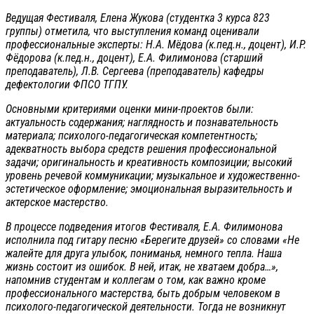
Ведущая Фестиваля, Елена Жукова (студентка 3 курса 823
группы) отметила, что выступления команд оценивали
профессиональные эксперты: Н.А. Мёдова (к.пед.н., доцент), И.Р.
Фёдорова (к.пед.н., доцент), Е.А. Филимонова (старший
преподаватель), Л.В. Сергеева (преподаватель) кафедры
дефектологии ФПСО ТГПУ.
Основными критериями оценки мини-проектов были:
актуальность содержания; наглядность и познавательность
материала; психолого-педагогическая компетентность;
адекватность выбора средств решения профессиональной
задачи; оригинальность и креативность композиции; высокий
уровень речевой коммуникации; музыкальное и художественно-
эстетическое оформление; эмоциональная выразительность и
актерское мастерство.
В процессе подведения итогов Фестиваля, Е.А. Филимонова
исполнила под гитару песню «Берегите друзей» со словами «Не
жалейте для друга улыбок, пониманья, немного тепла. Наша
жизнь состоит из ошибок. В ней, итак, не хватаем добра…»,
напомнив студентам и коллегам о том, как важно кроме
профессионального мастерства, быть добрым человеком в
психолого-педагогической деятельности. Тогда не возникнут