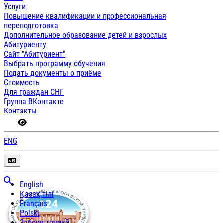
Услуги
Повышение квалификации и профессиональная
переподготовка
Дополнительное образование детей и взрослых
Абитуриенту
Сайт "Абитуриент"
Выбрать программу обучения
Подать документы о приёме
Стоимость
Для граждан СНГ
Группа ВКонтакте
Контакты
ENG
English
Қазақ тілі
Français
Polski
Забони тоҷикӣ