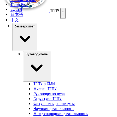
Tiếng Việt
العربية
ТГПУ
Открыть меню
日本語
中文
Университет
Путеводитель
ТГПУ в СМИ
Миссия ТГПУ
Руководство вуза
Структура ТГПУ
Факультеты, институты
Научная деятельность
Международная деятельность