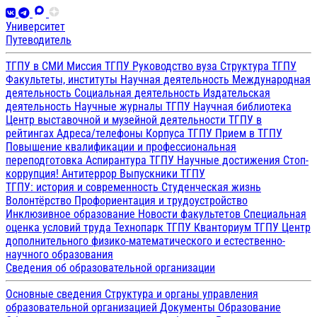
Университет
Путеводитель
ТГПУ в СМИ
Миссия ТГПУ
Руководство вуза
Структура ТГПУ
Факультеты, институты
Научная деятельность
Международная
деятельность
Социальная деятельность
Издательская
деятельность
Научные журналы ТГПУ
Научная библиотека
Центр выставочной и музейной деятельности
ТГПУ в
рейтингах
Адреса/телефоны
Корпуса ТГПУ
Прием в ТГПУ
Повышение квалификации и профессиональная
переподготовка
Аспирантура ТГПУ
Научные достижения
Стоп-
коррупция!
Антитеррор
Выпускники ТГПУ
ТГПУ: история и современность
Студенческая жизнь
Волонтёрство
Профориентация и трудоустройство
Инклюзивное образование
Новости факультетов
Специальная
оценка условий труда
Технопарк ТГПУ
Кванториум ТГПУ
Центр
дополнительного физико-математического и естественно-
научного образования
Сведения об образовательной организации
Основные сведения
Структура и органы управления
образовательной организацией
Документы
Образование