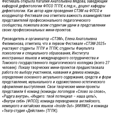
Фестиваль открыла Наталия Анатольевна Мёдова, заведующий
кафедрой дефектологии ФПСО ТГПУ, к.пед.н., доцент кафедры
дефектологии. Как автор идеи проведения СТЭМ на ФПСО и
координатор Фестиваля она отметила важность взаимодействия
представителей профессионального педагогического
сообщества, пожелала всем студентам удачи в представлении
своих профессиональных мини-проектов.
Руководитель и организатор «СТЭМ», Елена Анатольевна
Филимонова, отметила, что в первом Фестивале «СТЭМ-2025»
участвуют студенты ТГПУ и ТГПК; студенты Факультета
психологии и специального образования, Института
иностранных языков и международного сотрудничества и
Томского государственного педагогического колледжа (всего 27
человек). Показу творческих мини-проектов предшествовала
работа по выбору участников, названия и девиза команды,
определение основного актуального содержания, средств и форм
представления, музыкального и художественно-эстетического
оформления выступления. Свои творческие мини-проекты
представили 6 команд (команды логопедов «Слово за слово»,
«Радуга внутри», «Индиго: твой потенциал – наша цель!»,
«Внутри себя» (ФПСО); команда переводчиков английского,
немецкого и китайских языков «Inside Out» (ИИЯМС) и команда
«Театр-студия «Действие» (ТГПК).