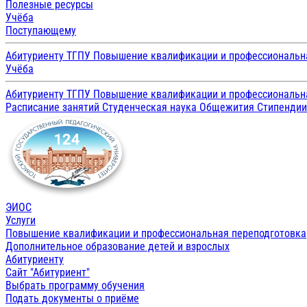
Полезные ресурсы
Учёба
Поступающему
Абитуриенту ТГПУ
Повышение квалификации и профессиональн
Учёба
Абитуриенту ТГПУ
Повышение квалификации и профессиональн
Расписание занятий
Студенческая наука
Общежития
Стипенди
ЭИОС
Услуги
Повышение квалификации и профессиональная переподготовка
Дополнительное образование детей и взрослых
Абитуриенту
Сайт "Абитуриент"
Выбрать программу обучения
Подать документы о приёме