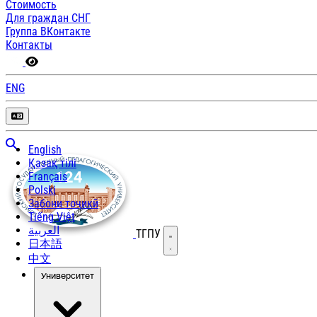
Стоимость
Для граждан СНГ
Группа ВКонтакте
Контакты
ENG
English
Қазақ тілі
Français
Polski
Забони тоҷикӣ
Tiếng Việt
العربية
ТГПУ
Открыть меню
日本語
中文
Университет