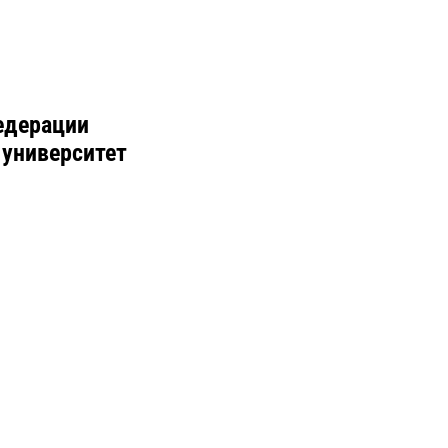
едерации
 университет