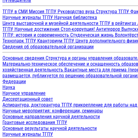
Путеводитель
ТГПУ в СМИ
Миссия ТГПУ
Руководство вуза
Структура ТГПУ
Фак
Научные журналы ТГПУ
Научная библиотека
Центр выставочной и музейной деятельности
ТГПУ в рейтингах
ТГПУ
Научные достижения
Стоп-коррупция!
Антитеррор
Выпуск
ТГПУ: история и современность
Студенческая жизнь
Волонтёрс
Технопарк ТГПУ
Кванториум ТГПУ
Центр дополнительного физик
Сведения об образовательной организации
Основные сведения
Структура и органы управления образоват
Материально-техническое обеспечение и оснащенность образов
хозяйственная деятельность
Вакантные места для приема (пе
размещается, публикуется по решению образовательной организ
Федерации
Наука
Научное управление
Диссертационный совет
Аспирантура, докторантура ТГПУ, прикрепление для работы на
Научные мероприятия: конференции, семинары
Основные направления научной деятельности
Грантовые исследования ТГПУ
Основные результаты научной деятельности
Научные журналы ТГПУ