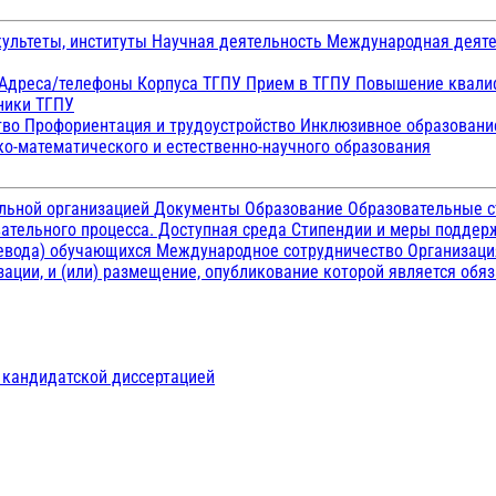
ультеты, институты
Научная деятельность
Международная деят
Адреса/телефоны
Корпуса ТГПУ
Прием в ТГПУ
Повышение квалиф
ники ТГПУ
тво
Профориентация и трудоустройство
Инклюзивное образован
о-математического и естественно-научного образования
ельной организацией
Документы
Образование
Образовательные с
ательного процесса. Доступная среда
Стипендии и меры подде
ревода) обучающихся
Международное сотрудничество
Организаци
ации, и (или) размещение, опубликование которой является обя
д кандидатской диссертацией