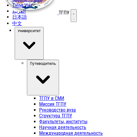
Tiếng Việt
العربية
ТГПУ
Открыть меню
日本語
中文
Университет
Путеводитель
ТГПУ в СМИ
Миссия ТГПУ
Руководство вуза
Структура ТГПУ
Факультеты, институты
Научная деятельность
Международная деятельность