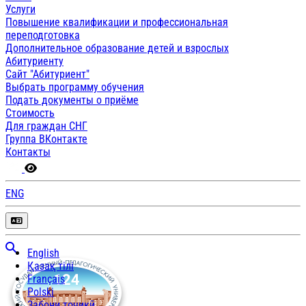
Услуги
Повышение квалификации и профессиональная
переподготовка
Дополнительное образование детей и взрослых
Абитуриенту
Сайт "Абитуриент"
Выбрать программу обучения
Подать документы о приёме
Стоимость
Для граждан СНГ
Группа ВКонтакте
Контакты
ENG
English
Қазақ тілі
Français
Polski
Забони тоҷикӣ