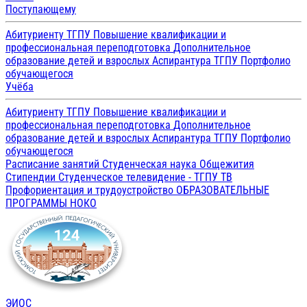
Поступающему
Абитуриенту ТГПУ
Повышение квалификации и
профессиональная переподготовка
Дополнительное
образование детей и взрослых
Аспирантура ТГПУ
Портфолио
обучающегося
Учёба
Абитуриенту ТГПУ
Повышение квалификации и
профессиональная переподготовка
Дополнительное
образование детей и взрослых
Аспирантура ТГПУ
Портфолио
обучающегося
Расписание занятий
Студенческая наука
Общежития
Стипендии
Студенческое телевидение - ТГПУ ТВ
Профориентация и трудоустройство
ОБРАЗОВАТЕЛЬНЫЕ
ПРОГРАММЫ
НОКО
ЭИОС