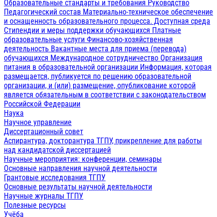
Образовательные стандарты и требования
Руководство
Педагогический состав
Материально-техническое обеспечение
и оснащенность образовательного процесса. Доступная среда
Стипендии и меры поддержки обучающихся
Платные
образовательные услуги
Финансово-хозяйственная
деятельность
Вакантные места для приема (перевода)
обучающихся
Международное сотрудничество
Организация
питания в образовательной организации
Информация, которая
размещается, публикуется по решению образовательной
организации, и (или) размещение, опубликование которой
является обязательным в соответствии с законодательством
Российской Федерации
Наука
Научное управление
Диссертационный совет
Аспирантура, докторантура ТГПУ, прикрепление для работы
над кандидатской диссертацией
Научные мероприятия: конференции, семинары
Основные направления научной деятельности
Грантовые исследования ТГПУ
Основные результаты научной деятельности
Научные журналы ТГПУ
Полезные ресурсы
Учёба