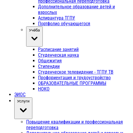
профессиональная переподготовка
Дополнительное образование детей и
взрослых
Аспирантура ТГПУ
Портфолио обучающегося
Учёба
Расписание занятий
Студенческая наука
Общежития
Стипендии
Студенческое телевидение - ТГПУ ТВ
Профориентация и трудоустройство
ОБРАЗОВАТЕЛЬНЫЕ ПРОГРАММЫ
НОКО
ЭИОС
Услуги
Повышение квалификации и профессиональная
переподготовка