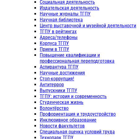
Социальная деятельность
Издательская деятельность
Научные журналы ТГПУ
Научная библиотека
Центр выставочной и музейной деятельности
ТГПУ в рейтингах
Адреса/телефоны
Корпуса ТГПУ
Прием в ТГПУ
Повышение квалификации и
профессиональная переподготовка
Аспирантура ТГПУ
Научные достижения
Стоп-коррупция!
Антитеррор
Выпускники ТГПУ
ТГПУ: история и современность
Студенческая жизнь
Волонтёрство
Профориентация и трудоустройство
Инклюзивное образование
Новости факультетов
Специальная оценка условий труда
Технопарк ТГПУ