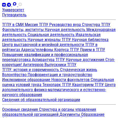
Университет
Путеводитель
ТГПУ в СМИ
Миссия ТГПУ
Руководство вуза
Структура ТГПУ
Факультеты, институты
Научная деятельность
Международная
деятельность
Социальная деятельность
Издательская
деятельность
Научные журналы ТГПУ
Научная библиотека
Центр выставочной и музейной деятельности
ТГПУ в
рейтингах
Адреса/телефоны
Корпуса ТГПУ
Прием в ТГПУ
Повышение квалификации и профессиональная
переподготовка
Аспирантура ТГПУ
Научные достижения
Стоп-
коррупция!
Антитеррор
Выпускники ТГПУ
ТГПУ: история и современность
Студенческая жизнь
Волонтёрство
Профориентация и трудоустройство
Инклюзивное образование
Новости факультетов
Специальная
оценка условий труда
Технопарк ТГПУ
Кванториум ТГПУ
Центр
дополнительного физико-математического и естественно-
научного образования
Сведения об образовательной организации
Основные сведения
Структура и органы управления
образовательной организацией
Документы
Образование