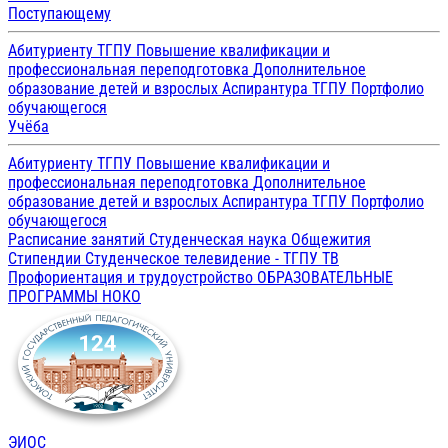
Поступающему
Абитуриенту ТГПУ
Повышение квалификации и
профессиональная переподготовка
Дополнительное
образование детей и взрослых
Аспирантура ТГПУ
Портфолио
обучающегося
Учёба
Абитуриенту ТГПУ
Повышение квалификации и
профессиональная переподготовка
Дополнительное
образование детей и взрослых
Аспирантура ТГПУ
Портфолио
обучающегося
Расписание занятий
Студенческая наука
Общежития
Стипендии
Студенческое телевидение - ТГПУ ТВ
Профориентация и трудоустройство
ОБРАЗОВАТЕЛЬНЫЕ
ПРОГРАММЫ
НОКО
ЭИОС