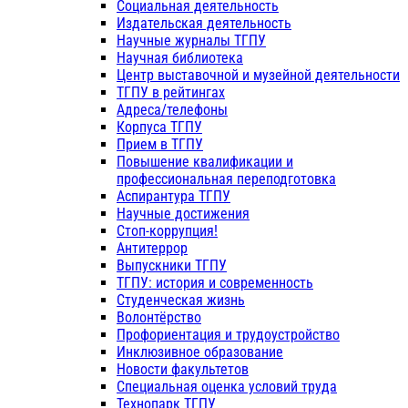
Социальная деятельность
Издательская деятельность
Научные журналы ТГПУ
Научная библиотека
Центр выставочной и музейной деятельности
ТГПУ в рейтингах
Адреса/телефоны
Корпуса ТГПУ
Прием в ТГПУ
Повышение квалификации и
профессиональная переподготовка
Аспирантура ТГПУ
Научные достижения
Стоп-коррупция!
Антитеррор
Выпускники ТГПУ
ТГПУ: история и современность
Студенческая жизнь
Волонтёрство
Профориентация и трудоустройство
Инклюзивное образование
Новости факультетов
Специальная оценка условий труда
Технопарк ТГПУ