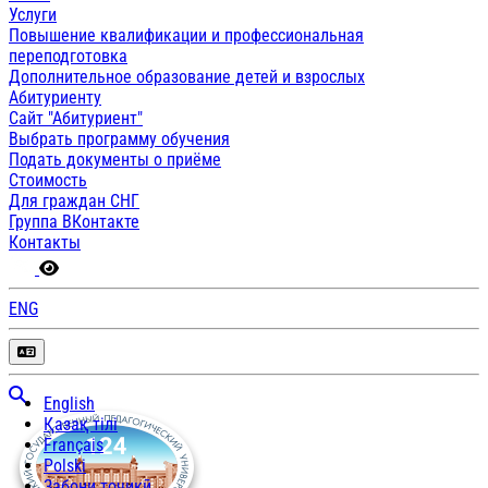
Услуги
Повышение квалификации и профессиональная
переподготовка
Дополнительное образование детей и взрослых
Абитуриенту
Сайт "Абитуриент"
Выбрать программу обучения
Подать документы о приёме
Стоимость
Для граждан СНГ
Группа ВКонтакте
Контакты
ENG
English
Қазақ тілі
Français
Polski
Забони тоҷикӣ