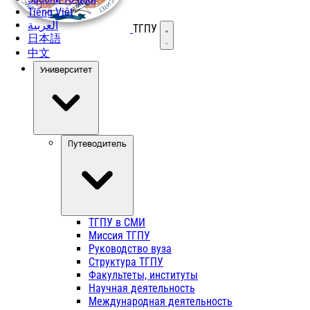
Tiếng Việt
العربية
ТГПУ
Открыть меню
日本語
中文
Университет
Путеводитель
ТГПУ в СМИ
Миссия ТГПУ
Руководство вуза
Структура ТГПУ
Факультеты, институты
Научная деятельность
Международная деятельность