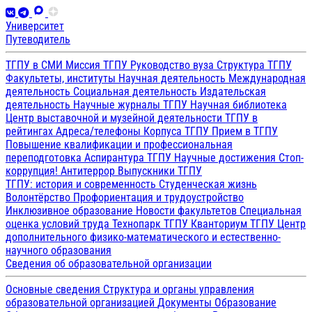
Университет
Путеводитель
ТГПУ в СМИ
Миссия ТГПУ
Руководство вуза
Структура ТГПУ
Факультеты, институты
Научная деятельность
Международная
деятельность
Социальная деятельность
Издательская
деятельность
Научные журналы ТГПУ
Научная библиотека
Центр выставочной и музейной деятельности
ТГПУ в
рейтингах
Адреса/телефоны
Корпуса ТГПУ
Прием в ТГПУ
Повышение квалификации и профессиональная
переподготовка
Аспирантура ТГПУ
Научные достижения
Стоп-
коррупция!
Антитеррор
Выпускники ТГПУ
ТГПУ: история и современность
Студенческая жизнь
Волонтёрство
Профориентация и трудоустройство
Инклюзивное образование
Новости факультетов
Специальная
оценка условий труда
Технопарк ТГПУ
Кванториум ТГПУ
Центр
дополнительного физико-математического и естественно-
научного образования
Сведения об образовательной организации
Основные сведения
Структура и органы управления
образовательной организацией
Документы
Образование