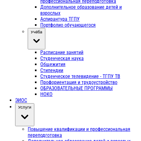
профессиональная переподготовка
Дополнительное образование детей и
взрослых
Аспирантура ТГПУ
Портфолио обучающегося
Учёба
Расписание занятий
Студенческая наука
Общежития
Стипендии
Студенческое телевидение - ТГПУ ТВ
Профориентация и трудоустройство
ОБРАЗОВАТЕЛЬНЫЕ ПРОГРАММЫ
НОКО
ЭИОС
Услуги
Повышение квалификации и профессиональная
переподготовка