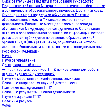
Образовательные стандарты и требования
Руководство
Педагогический состав
Материально-техническое обеспечение
и оснащенность образовательного процесса. Доступная среда
Стипендии и меры поддержки обучающихся
Платные
образовательные услуги
Финансово-хозяйственная
деятельность
Вакантные места для приема (перевода)
обучающихся
Международное сотрудничество
Организация
питания в образовательной организации
Информация, которая
размещается, публикуется по решению образовательной
организации, и (или) размещение, опубликование которой
является обязательным в соответствии с законодательством
Российской Федерации
Наука
Научное управление
Диссертационный совет
Аспирантура, докторантура ТГПУ, прикрепление для работы
над кандидатской диссертацией
Научные мероприятия: конференции, семинары
Основные направления научной деятельности
Грантовые исследования ТГПУ
Основные результаты научной деятельности
Научные журналы ТГПУ
Полезные ресурсы
Учёба