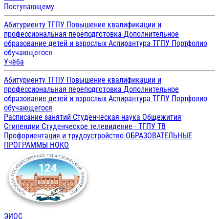
Поступающему
Абитуриенту ТГПУ
Повышение квалификации и
профессиональная переподготовка
Дополнительное
образование детей и взрослых
Аспирантура ТГПУ
Портфолио
обучающегося
Учёба
Абитуриенту ТГПУ
Повышение квалификации и
профессиональная переподготовка
Дополнительное
образование детей и взрослых
Аспирантура ТГПУ
Портфолио
обучающегося
Расписание занятий
Студенческая наука
Общежития
Стипендии
Студенческое телевидение - ТГПУ ТВ
Профориентация и трудоустройство
ОБРАЗОВАТЕЛЬНЫЕ
ПРОГРАММЫ
НОКО
ЭИОС