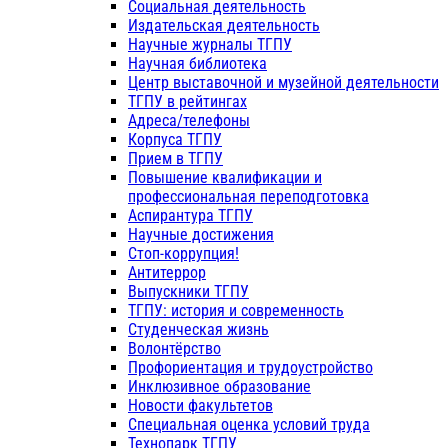
Социальная деятельность
Издательская деятельность
Научные журналы ТГПУ
Научная библиотека
Центр выставочной и музейной деятельности
ТГПУ в рейтингах
Адреса/телефоны
Корпуса ТГПУ
Прием в ТГПУ
Повышение квалификации и
профессиональная переподготовка
Аспирантура ТГПУ
Научные достижения
Стоп-коррупция!
Антитеррор
Выпускники ТГПУ
ТГПУ: история и современность
Студенческая жизнь
Волонтёрство
Профориентация и трудоустройство
Инклюзивное образование
Новости факультетов
Специальная оценка условий труда
Технопарк ТГПУ