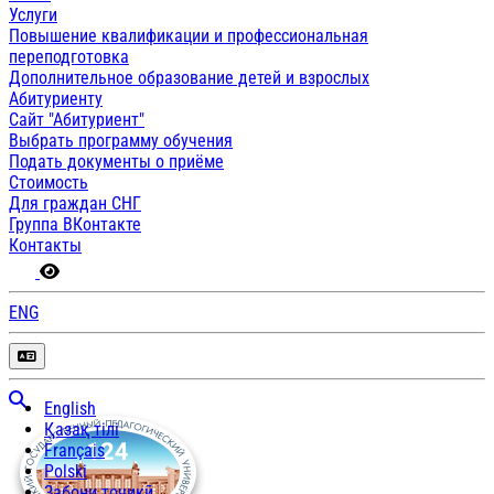
Услуги
Повышение квалификации и профессиональная
переподготовка
Дополнительное образование детей и взрослых
Абитуриенту
Сайт "Абитуриент"
Выбрать программу обучения
Подать документы о приёме
Стоимость
Для граждан СНГ
Группа ВКонтакте
Контакты
ENG
English
Қазақ тілі
Français
Polski
Забони тоҷикӣ