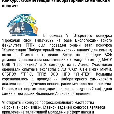
Конкурс: «Компетенция «Лабораторный химический
анализ»
В рамках VI Открытого конкурса
"Прокачай свои skills"-2022 на базе Биолого-химического
факультета ТГПУ был проведен очный этап конкурса
"
Компетенция "Лабораторный химический анализ" для команд
школ г. Томска и г. Асино. Всего на площадке БХФ
демонстрировали свои компетенции 7 команд: 5 команд МАОУ
СОШ "Перспектива" и 2 команды из г. Асино. Участников
оценивали опытные эксперты с АО "СХК", СТИ НИЯУ МИФИ,
ОГБПОУ "ТПГК", ТГПУ, ООО НПО "УНИТЕХ". Команды
соревновались в проведении лабораторного химического
анализа по определению концентрации металла загрязнителя.
Главным экспертом площадки являлся заведующий кафедрой
химии и географии Иваницкий Алексей Евгеньевич.
VI открытый конкурс профессионального мастерства
«Прокачай свои skills». Главной задачей конкурса является
привлечение талантливой молодежи в сферу науки и