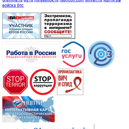
войска бпс