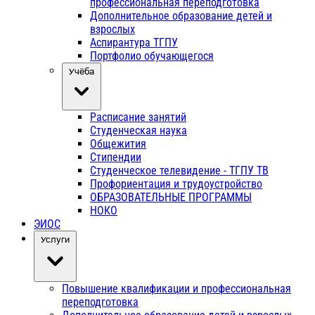
профессиональная переподготовка
Дополнительное образование детей и
взрослых
Аспирантура ТГПУ
Портфолио обучающегося
Учёба
Расписание занятий
Студенческая наука
Общежития
Стипендии
Студенческое телевидение - ТГПУ ТВ
Профориентация и трудоустройство
ОБРАЗОВАТЕЛЬНЫЕ ПРОГРАММЫ
НОКО
ЭИОС
Услуги
Повышение квалификации и профессиональная
переподготовка