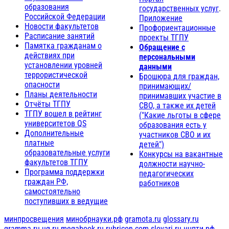
образования
государственных услуг
.
Российской Федерации
Приложение
Новости факультетов
Профориентационные
Расписание занятий
проекты ТГПУ
Памятка гражданам о
Обращение с
действиях при
персональными
установлении уровней
данными
террористической
Брошюра для граждан,
опасности
принимающих/
Планы деятельности
принимавших участие в
Отчёты ТГПУ
СВО, а также их детей
ТГПУ вошел в рейтинг
("Какие льготы в сфере
университетов QS
образования есть у
Дополнительные
участников СВО и их
платные
детей")
образовательные услуги
Конкурсы на вакантные
факультетов ТГПУ
должности научно-
Программа поддержки
педагогических
граждан РФ,
работников
самостоятельно
поступивших в ведущие
минпросвещения
минобрнауки.рф
gramota.ru
glossary.ru
gramma.ru
ug.ru
megabook.ru
rubricon.com
slovari.ru
нцпти.рф