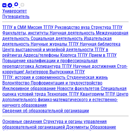
Университет
Путеводитель
ТГПУ в СМИ
Миссия ТГПУ
Руководство вуза
Структура ТГПУ
Факультеты, институты
Научная деятельность
Международная
деятельность
Социальная деятельность
Издательская
деятельность
Научные журналы ТГПУ
Научная библиотека
Центр выставочной и музейной деятельности
ТГПУ в
рейтингах
Адреса/телефоны
Корпуса ТГПУ
Прием в ТГПУ
Повышение квалификации и профессиональная
переподготовка
Аспирантура ТГПУ
Научные достижения
Стоп-
коррупция!
Антитеррор
Выпускники ТГПУ
ТГПУ: история и современность
Студенческая жизнь
Волонтёрство
Профориентация и трудоустройство
Инклюзивное образование
Новости факультетов
Специальная
оценка условий труда
Технопарк ТГПУ
Кванториум ТГПУ
Центр
дополнительного физико-математического и естественно-
научного образования
Сведения об образовательной организации
Основные сведения
Структура и органы управления
образовательной организацией
Документы
Образование