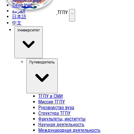
Tiếng Việt
العربية
ТГПУ
Открыть меню
日本語
中文
Университет
Путеводитель
ТГПУ в СМИ
Миссия ТГПУ
Руководство вуза
Структура ТГПУ
Факультеты, институты
Научная деятельность
Международная деятельность