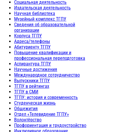
Социальная деятельность
Издательская деятельность
Научная библиотека
Музейный комплекс ТГПУ
Сведения об образовательной
организации
Корпуса ТГПУ
Адреса/телефоны
Абитуриенту ТГПУ
Повышение квалификации и
профессиональная переподготовка
Аспирантура ТГПУ
Научные достижения
Международное сотрудничество
Выпускники ТГПУ
ТГПУ в рейтингах
ТГПУ в СМИ
ТГПУ: история и современность
Студенческая жизнь
Общежития
Отдел «Телевидение ТГПУ»
Волонтёрство
Профориентация и трудоустройство
Инклюзивное образование