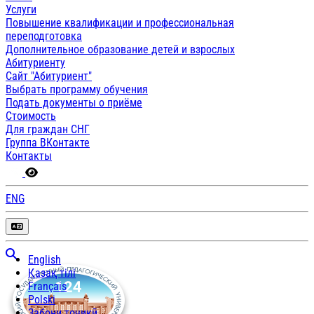
Услуги
Повышение квалификации и профессиональная
переподготовка
Дополнительное образование детей и взрослых
Абитуриенту
Сайт "Абитуриент"
Выбрать программу обучения
Подать документы о приёме
Стоимость
Для граждан СНГ
Группа ВКонтакте
Контакты
ENG
English
Қазақ тілі
Français
Polski
Забони тоҷикӣ