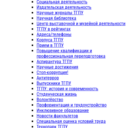
Социальная деятельность
Издательская деятельность
Научные журналы ТГПУ
Научная библиотека
Центр выставочной и музейной деятельности
ТГПУ в рейтингах
Адреса/телефоны
Корпуса ТГПУ
Прием в ТГПУ
Повышение квалификации и
профессиональная переподготовка
Аспирантура ТГПУ
Научные достижения
Стоп-коррупция!
Антитеррор
Выпускники ТГПУ
ТГПУ: история и современность
Студенческая жизнь
Волонтёрство
Профориентация и трудоустройство
Инклюзивное образование
Новости факультетов
Специальная оценка условий труда
Технопарк ТГПУ