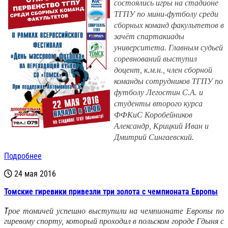
состоялись игры на стадионе
ТГПУ по мини-футболу среди
сборных команд факультетов в
зачёт спартакиады
университета. Главным судьей
соревнований выступил
доцент, к.м.н., член сборной
команды сотрудников ТГПУ по
футболу Легостин С.А. и
студенты второго курса
ФФКиС Коробейников
Александр, Крицкий Иван и
Дмитрий Сингаевский.
Подробнее
24 мая 2016
Томские гиревики привезли три золота с чемпионата Европы
Т
рое томичей успешно выступили на чемпионате Европы по
гиревому спорту, который проходил в польском городе Гдыня с