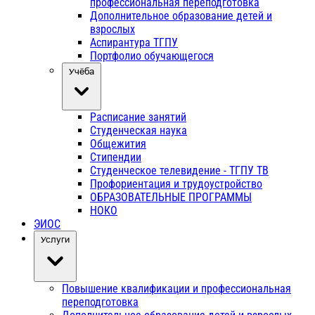
профессиональная переподготовка
Дополнительное образование детей и
взрослых
Аспирантура ТГПУ
Портфолио обучающегося
Учёба
Расписание занятий
Студенческая наука
Общежития
Стипендии
Студенческое телевидение - ТГПУ ТВ
Профориентация и трудоустройство
ОБРАЗОВАТЕЛЬНЫЕ ПРОГРАММЫ
НОКО
ЭИОС
Услуги
Повышение квалификации и профессиональная
переподготовка