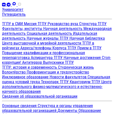
Университет
Путеводитель
ТГПУ в СМИ
Миссия ТГПУ
Руководство вуза
Структура ТГПУ
Факультеты, институты
Научная деятельность
Международная
деятельность
Социальная деятельность
Издательская
деятельность
Научные журналы ТГПУ
Научная библиотека
Центр выставочной и музейной деятельности
ТГПУ в
рейтингах
Адреса/телефоны
Корпуса ТГПУ
Прием в ТГПУ
Повышение квалификации и профессиональная
переподготовка
Аспирантура ТГПУ
Научные достижения
Стоп-
коррупция!
Антитеррор
Выпускники ТГПУ
ТГПУ: история и современность
Студенческая жизнь
Волонтёрство
Профориентация и трудоустройство
Инклюзивное образование
Новости факультетов
Специальная
оценка условий труда
Технопарк ТГПУ
Кванториум ТГПУ
Центр
дополнительного физико-математического и естественно-
научного образования
Сведения об образовательной организации
Основные сведения
Структура и органы управления
образовательной организацией
Документы
Образование