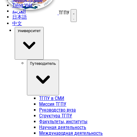
Tiếng Việt
العربية
ТГПУ
Открыть меню
日本語
中文
Университет
Путеводитель
ТГПУ в СМИ
Миссия ТГПУ
Руководство вуза
Структура ТГПУ
Факультеты, институты
Научная деятельность
Международная деятельность