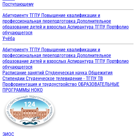
Поступающему
Абитуриенту ТГПУ
Повышение квалификации и
профессиональная переподготовка
Дополнительное
образование детей и взрослых
Аспирантура ТГПУ
Портфолио
обучающегося
Учёба
Абитуриенту ТГПУ
Повышение квалификации и
профессиональная переподготовка
Дополнительное
образование детей и взрослых
Аспирантура ТГПУ
Портфолио
обучающегося
Расписание занятий
Студенческая наука
Общежития
Стипендии
Студенческое телевидение - ТГПУ ТВ
Профориентация и трудоустройство
ОБРАЗОВАТЕЛЬНЫЕ
ПРОГРАММЫ
НОКО
ЭИОС