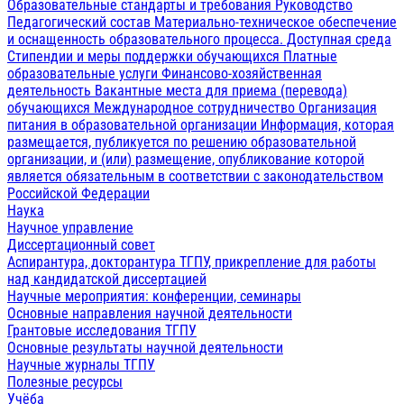
Образовательные стандарты и требования
Руководство
Педагогический состав
Материально-техническое обеспечение
и оснащенность образовательного процесса. Доступная среда
Стипендии и меры поддержки обучающихся
Платные
образовательные услуги
Финансово-хозяйственная
деятельность
Вакантные места для приема (перевода)
обучающихся
Международное сотрудничество
Организация
питания в образовательной организации
Информация, которая
размещается, публикуется по решению образовательной
организации, и (или) размещение, опубликование которой
является обязательным в соответствии с законодательством
Российской Федерации
Наука
Научное управление
Диссертационный совет
Аспирантура, докторантура ТГПУ, прикрепление для работы
над кандидатской диссертацией
Научные мероприятия: конференции, семинары
Основные направления научной деятельности
Грантовые исследования ТГПУ
Основные результаты научной деятельности
Научные журналы ТГПУ
Полезные ресурсы
Учёба