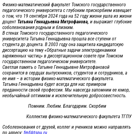
Физико-математический факультет Томского государственного
педагогического университета с глубоким прискорбием извещает
о том, что 19 сентября 2024 года на 52 году жизни ушла из жизни
доцент
Татьяна Геннадьевна Митрофанова,
и выражает глубокие
соболезнования родным и близким.
В стенах Томского государственного педагогического
университета Татьяна Геннадьевна прошла все ступени от
студента до доцента. В 2003 году она защитила кандидатскую
диссертацию на тему «Обратные задачи электродинамики
заряженных частиц» в диссертационном совете при Томском
государственном педагогическом университете.
Светлая память о Татьяне Геннадьевне Митрофановой
сохранится в сердцах выпускников, студентов и сотрудников, а
ее имя – в истории физико-математического факультета.
Татьяна Геннадьевна будет всегда для нас примером
преданности своей профессии. Мы навсегда запомним ее юмор,
необычайный оптимизм и исключительную добросовестность.
Помним. Любим. Благодарим. Скорбим
Коллектив физико-математического факультета ТГПУ
Соболезнования от друзей, коллег и учеников можно направлять
по адресу:
fmf@tspu.ru