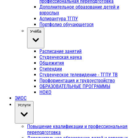
профессиональная переподготовка
Дополнительное образование детей и
взрослых
Аспирантура ТГПУ
Портфолио обучающегося
Учёба
Расписание занятий
Студенческая наука
Общежития
Стипендии
Студенческое телевидение - ТГПУ ТВ
Профориентация и трудоустройство
ОБРАЗОВАТЕЛЬНЫЕ ПРОГРАММЫ
НОКО
ЭИОС
Услуги
Повышение квалификации и профессиональная
переподготовка