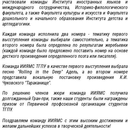
участвовали команды Института иностранных языков и
международного сотрудничества, Историко-филологического
факультета, а также Факультета культуры и искусств и Факультета
дошкольного и начального образования Института детства и
артпедагогики.
Каждая команда исполнила два номера - тематику первого
высступления команды выбирали самостоятельно, а тематика
второго номера была определена по результатам жеребьевки
(каждой команде было предложено поставить номер на основе
десткого произведения определенного поэта или писателя).
Команда ИИЯМС ТГПУ в качестве первого выступления выбрала
песню "Rolling in the Deep" Адель, а во втором номере
представила вокальную постановку произведения К.И.
Чуковского "Тараканище".
По решению членов жюри команда ИИЯМС получила
долгожданный Гран-при, также наши студенты были награждены
призом от Первичной профсоюзной организации студентов
ТГПУ.
Поздравляем команду ИИЯМС с этим высоким достиженим и
желаем дальнейших успехов в творческой деятельности!