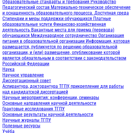
Образовательные стандарты и требования
Руководство
Педагогический состав
Материально-техническое обеспечение
и оснащенность образовательного процесса. Доступная среда
Стипендии и меры поддержки обучающихся
Платные
образовательные услуги
Финансово-хозяйственная
деятельность
Вакантные места для приема (перевода)
обучающихся
Международное сотрудничество
Организация
питания в образовательной организации
Информация, которая
размещается, публикуется по решению образовательной
организации, и (или) размещение, опубликование которой
является обязательным в соответствии с законодательством
Российской Федерации
Наука
Научное управление
Диссертационный совет
Аспирантура, докторантура ТГПУ, прикрепление для работы
над кандидатской диссертацией
Научные мероприятия: конференции, семинары
Основные направления научной деятельности
Грантовые исследования ТГПУ
Основные результаты научной деятельности
Научные журналы ТГПУ
Полезные ресурсы
Учёба