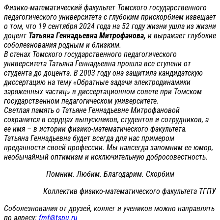
Физико-математический факультет Томского государственного
педагогического университета с глубоким прискорбием извещает
о том, что 19 сентября 2024 года на 52 году жизни ушла из жизни
доцент
Татьяна Геннадьевна Митрофанова,
и выражает глубокие
соболезнования родным и близким.
В стенах Томского государственного педагогического
университета Татьяна Геннадьевна прошла все ступени от
студента до доцента. В 2003 году она защитила кандидатскую
диссертацию на тему «Обратные задачи электродинамики
заряженных частиц» в диссертационном совете при Томском
государственном педагогическом университете.
Светлая память о Татьяне Геннадьевне Митрофановой
сохранится в сердцах выпускников, студентов и сотрудников, а
ее имя – в истории физико-математического факультета.
Татьяна Геннадьевна будет всегда для нас примером
преданности своей профессии. Мы навсегда запомним ее юмор,
необычайный оптимизм и исключительную добросовестность.
Помним. Любим. Благодарим. Скорбим
Коллектив физико-математического факультета ТГПУ
Соболезнования от друзей, коллег и учеников можно направлять
по адресу:
fmf@tspu.ru