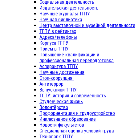
Социальная деятельность
Издательская деятельность
Научные журналы ТГПУ
Научная библиотека
Центр выставочной и музейной деятельности
ТГПУ в рейтингах
Адреса/телефоны
Корпуса ТГПУ
Прием в ТГПУ
Повышение квалификации и
профессиональная переподготовка
Аспирантура ТГПУ
Научные достижения
Стоп-коррупция!
Антитеррор
Выпускники ТГПУ
ТГПУ: история и современность
Студенческая жизнь
Волонтёрство
Профориентация и трудоустройство
Инклюзивное образование
Новости факультетов
Специальная оценка условий труда
Технопарк ТГПУ