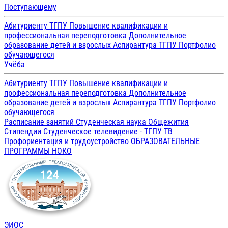
Поступающему
Абитуриенту ТГПУ
Повышение квалификации и
профессиональная переподготовка
Дополнительное
образование детей и взрослых
Аспирантура ТГПУ
Портфолио
обучающегося
Учёба
Абитуриенту ТГПУ
Повышение квалификации и
профессиональная переподготовка
Дополнительное
образование детей и взрослых
Аспирантура ТГПУ
Портфолио
обучающегося
Расписание занятий
Студенческая наука
Общежития
Стипендии
Студенческое телевидение - ТГПУ ТВ
Профориентация и трудоустройство
ОБРАЗОВАТЕЛЬНЫЕ
ПРОГРАММЫ
НОКО
ЭИОС