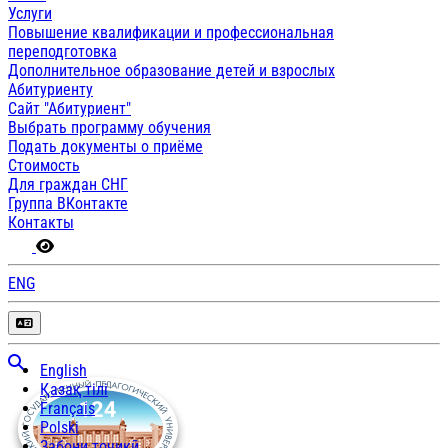
Услуги
Повышение квалификации и профессиональная
переподготовка
Дополнительное образование детей и взрослых
Абитуриенту
Сайт "Абитуриент"
Выбрать программу обучения
Подать документы о приёме
Стоимость
Для граждан СНГ
Группа ВКонтакте
Контакты
ENG
English
Қазақ тілі
Français
Polski
Забони тоҷикӣ