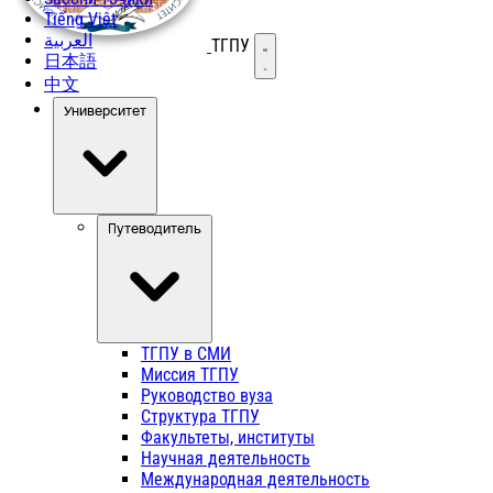
Tiếng Việt
العربية
ТГПУ
Открыть меню
日本語
中文
Университет
Путеводитель
ТГПУ в СМИ
Миссия ТГПУ
Руководство вуза
Структура ТГПУ
Факультеты, институты
Научная деятельность
Международная деятельность