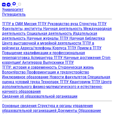
Университет
Путеводитель
ТГПУ в СМИ
Миссия ТГПУ
Руководство вуза
Структура ТГПУ
Факультеты, институты
Научная деятельность
Международная
деятельность
Социальная деятельность
Издательская
деятельность
Научные журналы ТГПУ
Научная библиотека
Центр выставочной и музейной деятельности
ТГПУ в
рейтингах
Адреса/телефоны
Корпуса ТГПУ
Прием в ТГПУ
Повышение квалификации и профессиональная
переподготовка
Аспирантура ТГПУ
Научные достижения
Стоп-
коррупция!
Антитеррор
Выпускники ТГПУ
ТГПУ: история и современность
Студенческая жизнь
Волонтёрство
Профориентация и трудоустройство
Инклюзивное образование
Новости факультетов
Специальная
оценка условий труда
Технопарк ТГПУ
Кванториум ТГПУ
Центр
дополнительного физико-математического и естественно-
научного образования
Сведения об образовательной организации
Основные сведения
Структура и органы управления
образовательной организацией
Документы
Образование