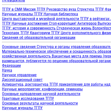
Путеводитель
ТГПУ в СМИ
Миссия ТГПУ
Руководство вуза
Структура ТГПУ
Фак
Научные журналы ТГПУ
Научная библиотека
Центр выставочной и музейной деятельности
ТГПУ в рейтингах
ТГПУ
Научные достижения
Стоп-коррупция!
Антитеррор
Выпуск
ТГПУ: история и современность
Студенческая жизнь
Волонтёрс
Технопарк ТГПУ
Кванториум ТГПУ
Центр дополнительного физик
Сведения об образовательной организации
Основные сведения
Структура и органы управления образоват
Материально-техническое обеспечение и оснащенность образов
хозяйственная деятельность
Вакантные места для приема (пе
размещается, публикуется по решению образовательной организ
Федерации
Наука
Научное управление
Диссертационный совет
Аспирантура, докторантура ТГПУ, прикрепление для работы на
Научные мероприятия: конференции, семинары
Основные направления научной деятельности
Грантовые исследования ТГПУ
Основные результаты научной деятельности
Научные журналы ТГПУ