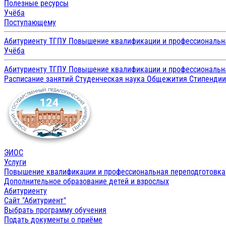
Полезные ресурсы
Учёба
Поступающему
Абитуриенту ТГПУ
Повышение квалификации и профессиональн
Учёба
Абитуриенту ТГПУ
Повышение квалификации и профессиональн
Расписание занятий
Студенческая наука
Общежития
Стипенди
ЭИОС
Услуги
Повышение квалификации и профессиональная переподготовка
Дополнительное образование детей и взрослых
Абитуриенту
Сайт "Абитуриент"
Выбрать программу обучения
Подать документы о приёме