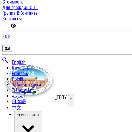
Стоимость
Для граждан СНГ
Группа ВКонтакте
Контакты
ENG
English
Қазақ тілі
Français
Polski
Забони тоҷикӣ
Tiếng Việt
العربية
ТГПУ
Открыть меню
日本語
中文
Университет