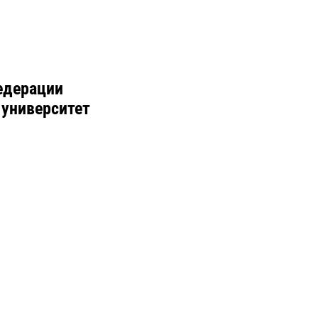
едерации
 университет