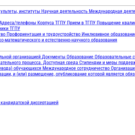
ультеты, институты
Научная деятельность
Международная деят
Адреса/телефоны
Корпуса ТГПУ
Прием в ТГПУ
Повышение квалиф
ники ТГПУ
тво
Профориентация и трудоустройство
Инклюзивное образован
о-математического и естественно-научного образования
ельной организацией
Документы
Образование
Образовательные с
ательного процесса. Доступная среда
Стипендии и меры подде
ревода) обучающихся
Международное сотрудничество
Организаци
ации, и (или) размещение, опубликование которой является обя
д кандидатской диссертацией