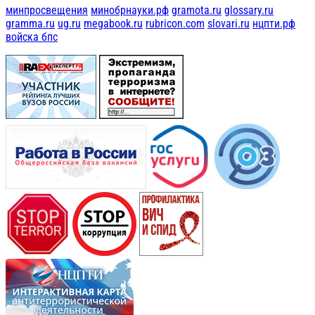
минпросвещения
минобрнауки.рф
gramota.ru
glossary.ru
gramma.ru
ug.ru
megabook.ru
rubricon.com
slovari.ru
нцпти.рф
войска бпс