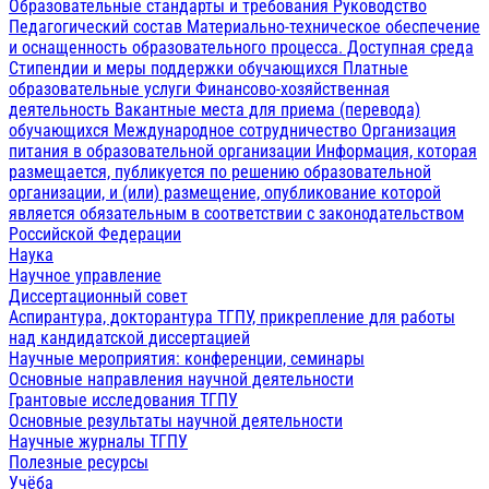
Образовательные стандарты и требования
Руководство
Педагогический состав
Материально-техническое обеспечение
и оснащенность образовательного процесса. Доступная среда
Стипендии и меры поддержки обучающихся
Платные
образовательные услуги
Финансово-хозяйственная
деятельность
Вакантные места для приема (перевода)
обучающихся
Международное сотрудничество
Организация
питания в образовательной организации
Информация, которая
размещается, публикуется по решению образовательной
организации, и (или) размещение, опубликование которой
является обязательным в соответствии с законодательством
Российской Федерации
Наука
Научное управление
Диссертационный совет
Аспирантура, докторантура ТГПУ, прикрепление для работы
над кандидатской диссертацией
Научные мероприятия: конференции, семинары
Основные направления научной деятельности
Грантовые исследования ТГПУ
Основные результаты научной деятельности
Научные журналы ТГПУ
Полезные ресурсы
Учёба