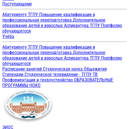
Поступающему
Абитуриенту ТГПУ
Повышение квалификации и
профессиональная переподготовка
Дополнительное
образование детей и взрослых
Аспирантура ТГПУ
Портфолио
обучающегося
Учёба
Абитуриенту ТГПУ
Повышение квалификации и
профессиональная переподготовка
Дополнительное
образование детей и взрослых
Аспирантура ТГПУ
Портфолио
обучающегося
Расписание занятий
Студенческая наука
Общежития
Стипендии
Студенческое телевидение - ТГПУ ТВ
Профориентация и трудоустройство
ОБРАЗОВАТЕЛЬНЫЕ
ПРОГРАММЫ
НОКО
ЭИОС