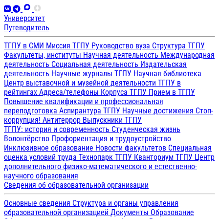
Университет
Путеводитель
ТГПУ в СМИ
Миссия ТГПУ
Руководство вуза
Структура ТГПУ
Факультеты, институты
Научная деятельность
Международная
деятельность
Социальная деятельность
Издательская
деятельность
Научные журналы ТГПУ
Научная библиотека
Центр выставочной и музейной деятельности
ТГПУ в
рейтингах
Адреса/телефоны
Корпуса ТГПУ
Прием в ТГПУ
Повышение квалификации и профессиональная
переподготовка
Аспирантура ТГПУ
Научные достижения
Стоп-
коррупция!
Антитеррор
Выпускники ТГПУ
ТГПУ: история и современность
Студенческая жизнь
Волонтёрство
Профориентация и трудоустройство
Инклюзивное образование
Новости факультетов
Специальная
оценка условий труда
Технопарк ТГПУ
Кванториум ТГПУ
Центр
дополнительного физико-математического и естественно-
научного образования
Сведения об образовательной организации
Основные сведения
Структура и органы управления
образовательной организацией
Документы
Образование