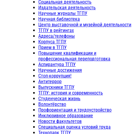
Социальная деятельность
Издательская деятельность
Научные журналы ТГПУ
Научная библиотека
Центр выставочной и музейной деятельности
ТГПУ в рейтингах
Адреса/телефоны
Корпуса ТГПУ
Прием в ТГПУ
Повышение квалификации и
профессиональная переподготовка
Аспирантура ТГПУ
Научные достижения
Стоп-коррупция!
Антитеррор
Выпускники ТГПУ
ТГПУ: история и современность
Студенческая жизнь
Волонтёрство
Профориентация и трудоустройство
Инклюзивное образование
Новости факультетов
Специальная оценка условий труда
Технопарк ТГПУ