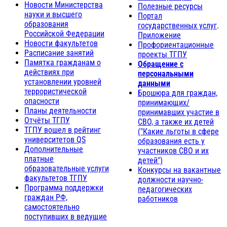
Новости Министерства
Полезные ресурсы
науки и высшего
Портал
образования
государственных услуг
.
Российской Федерации
Приложение
Новости факультетов
Профориентационные
Расписание занятий
проекты ТГПУ
Памятка гражданам о
Обращение с
действиях при
персональными
установлении уровней
данными
террористической
Брошюра для граждан,
опасности
принимающих/
Планы деятельности
принимавших участие в
Отчёты ТГПУ
СВО, а также их детей
ТГПУ вошел в рейтинг
("Какие льготы в сфере
университетов QS
образования есть у
Дополнительные
участников СВО и их
платные
детей")
образовательные услуги
Конкурсы на вакантные
факультетов ТГПУ
должности научно-
Программа поддержки
педагогических
граждан РФ,
работников
самостоятельно
поступивших в ведущие