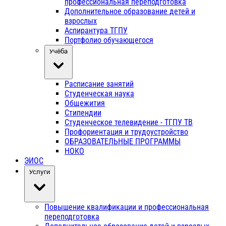
профессиональная переподготовка
Дополнительное образование детей и
взрослых
Аспирантура ТГПУ
Портфолио обучающегося
Учёба
Расписание занятий
Студенческая наука
Общежития
Стипендии
Студенческое телевидение - ТГПУ ТВ
Профориентация и трудоустройство
ОБРАЗОВАТЕЛЬНЫЕ ПРОГРАММЫ
НОКО
ЭИОС
Услуги
Повышение квалификации и профессиональная
переподготовка