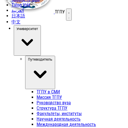
Tiếng Việt
العربية
ТГПУ
Открыть меню
日本語
中文
Университет
Путеводитель
ТГПУ в СМИ
Миссия ТГПУ
Руководство вуза
Структура ТГПУ
Факультеты, институты
Научная деятельность
Международная деятельность