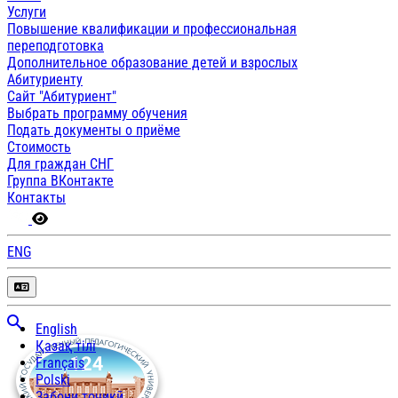
Услуги
Повышение квалификации и профессиональная
переподготовка
Дополнительное образование детей и взрослых
Абитуриенту
Сайт "Абитуриент"
Выбрать программу обучения
Подать документы о приёме
Стоимость
Для граждан СНГ
Группа ВКонтакте
Контакты
ENG
English
Қазақ тілі
Français
Polski
Забони тоҷикӣ