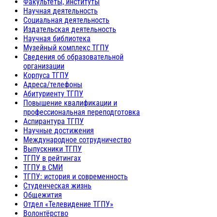
Факультеты, институты
Научная деятельность
Социальная деятельность
Издательская деятельность
Научная библиотека
Музейный комплекс ТГПУ
Сведения об образовательной
организации
Корпуса ТГПУ
Адреса/телефоны
Абитуриенту ТГПУ
Повышение квалификации и
профессиональная переподготовка
Аспирантура ТГПУ
Научные достижения
Международное сотрудничество
Выпускники ТГПУ
ТГПУ в рейтингах
ТГПУ в СМИ
ТГПУ: история и современность
Студенческая жизнь
Общежития
Отдел «Телевидение ТГПУ»
Волонтёрство