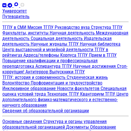
Университет
Путеводитель
ТГПУ в СМИ
Миссия ТГПУ
Руководство вуза
Структура ТГПУ
Факультеты, институты
Научная деятельность
Международная
деятельность
Социальная деятельность
Издательская
деятельность
Научные журналы ТГПУ
Научная библиотека
Центр выставочной и музейной деятельности
ТГПУ в
рейтингах
Адреса/телефоны
Корпуса ТГПУ
Прием в ТГПУ
Повышение квалификации и профессиональная
переподготовка
Аспирантура ТГПУ
Научные достижения
Стоп-
коррупция!
Антитеррор
Выпускники ТГПУ
ТГПУ: история и современность
Студенческая жизнь
Волонтёрство
Профориентация и трудоустройство
Инклюзивное образование
Новости факультетов
Специальная
оценка условий труда
Технопарк ТГПУ
Кванториум ТГПУ
Центр
дополнительного физико-математического и естественно-
научного образования
Сведения об образовательной организации
Основные сведения
Структура и органы управления
образовательной организацией
Документы
Образование