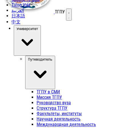
Tiếng Việt
العربية
ТГПУ
Открыть меню
日本語
中文
Университет
Путеводитель
ТГПУ в СМИ
Миссия ТГПУ
Руководство вуза
Структура ТГПУ
Факультеты, институты
Научная деятельность
Международная деятельность