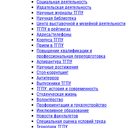
Социальная деятельность
Издательская деятельность
Научные журналы ТГПУ
Научная библиотека
Центр выставочной и музейной деятельности
ТГПУ в рейтингах
Адреса/телефоны
Корпуса ТГПУ
Прием в ТГПУ
Повышение квалификации и
профессиональная переподготовка
Аспирантура ТГПУ
Научные достижения
Стоп-коррупция!
Антитеррор
Выпускники ТГПУ
ТГПУ: история и современность
Студенческая жизнь
Волонтёрство
Профориентация и трудоустройство
Инклюзивное образование
Новости факультетов
Специальная оценка условий труда
Технопарк ТГПУ