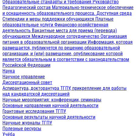
Образовательные стандарты и требования
Руководство
Педагогический состав
Материально-техническое обеспечение
и оснащенность образовательного процесса. Доступная среда
Стипендии и меры поддержки обучающихся
Платные
образовательные услуги
Финансово-хозяйственная
деятельность
Вакантные места для приема (перевода)
обучающихся
Международное сотрудничество
Организация
питания в образовательной организации
Информация, которая
размещается, публикуется по решению образовательной
организации, и (или) размещение, опубликование которой
является обязательным в соответствии с законодательством
Российской Федерации
Наука
Научное управление
Диссертационный совет
Аспирантура, докторантура ТГПУ, прикрепление для работы
над кандидатской диссертацией
Научные мероприятия: конференции, семинары
Основные направления научной деятельности
Грантовые исследования ТГПУ
Основные результаты научной деятельности
Научные журналы ТГПУ
Полезные ресурсы
Учёба