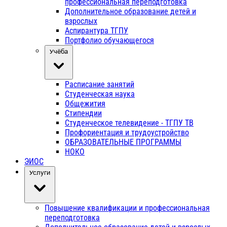
профессиональная переподготовка
Дополнительное образование детей и
взрослых
Аспирантура ТГПУ
Портфолио обучающегося
Учёба
Расписание занятий
Студенческая наука
Общежития
Стипендии
Студенческое телевидение - ТГПУ ТВ
Профориентация и трудоустройство
ОБРАЗОВАТЕЛЬНЫЕ ПРОГРАММЫ
НОКО
ЭИОС
Услуги
Повышение квалификации и профессиональная
переподготовка