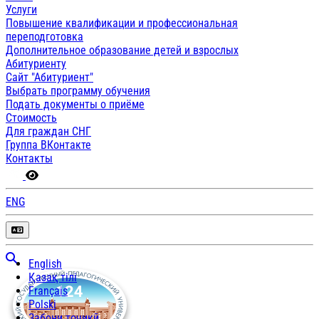
Услуги
Повышение квалификации и профессиональная
переподготовка
Дополнительное образование детей и взрослых
Абитуриенту
Сайт "Абитуриент"
Выбрать программу обучения
Подать документы о приёме
Стоимость
Для граждан СНГ
Группа ВКонтакте
Контакты
ENG
English
Қазақ тілі
Français
Polski
Забони тоҷикӣ