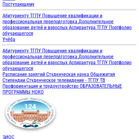
Поступающему
Абитуриенту ТГПУ
Повышение квалификации и
профессиональная переподготовка
Дополнительное
образование детей и взрослых
Аспирантура ТГПУ
Портфолио
обучающегося
Учёба
Абитуриенту ТГПУ
Повышение квалификации и
профессиональная переподготовка
Дополнительное
образование детей и взрослых
Аспирантура ТГПУ
Портфолио
обучающегося
Расписание занятий
Студенческая наука
Общежития
Стипендии
Студенческое телевидение - ТГПУ ТВ
Профориентация и трудоустройство
ОБРАЗОВАТЕЛЬНЫЕ
ПРОГРАММЫ
НОКО
ЭИОС