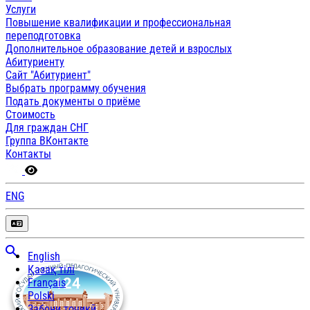
Услуги
Повышение квалификации и профессиональная
переподготовка
Дополнительное образование детей и взрослых
Абитуриенту
Сайт "Абитуриент"
Выбрать программу обучения
Подать документы о приёме
Стоимость
Для граждан СНГ
Группа ВКонтакте
Контакты
ENG
English
Қазақ тілі
Français
Polski
Забони тоҷикӣ