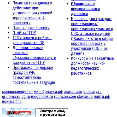
Памятка гражданам о
Обращение с
действиях при
персональными
установлении уровней
данными
террористической
Брошюра для граждан,
опасности
принимающих/
Планы деятельности
принимавших участие в
Отчёты ТГПУ
СВО, а также их детей
ТГПУ вошел в рейтинг
("Какие льготы в сфере
университетов QS
образования есть у
Дополнительные
участников СВО и их
платные
детей")
образовательные услуги
Конкурсы на вакантные
факультетов ТГПУ
должности научно-
Программа поддержки
педагогических
граждан РФ,
работников
самостоятельно
поступивших в ведущие
минпросвещения
минобрнауки.рф
gramota.ru
glossary.ru
gramma.ru
ug.ru
megabook.ru
rubricon.com
slovari.ru
нцпти.рф
войска бпс