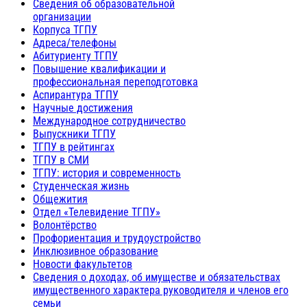
Сведения об образовательной
организации
Корпуса ТГПУ
Адреса/телефоны
Абитуриенту ТГПУ
Повышение квалификации и
профессиональная переподготовка
Аспирантура ТГПУ
Научные достижения
Международное сотрудничество
Выпускники ТГПУ
ТГПУ в рейтингах
ТГПУ в СМИ
ТГПУ: история и современность
Студенческая жизнь
Общежития
Отдел «Телевидение ТГПУ»
Волонтёрство
Профориентация и трудоустройство
Инклюзивное образование
Новости факультетов
Сведения о доходах, об имуществе и обязательствах
имущественного характера руководителя и членов его
семьи