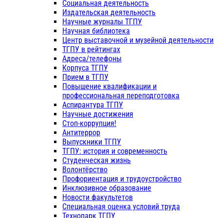
Социальная деятельность
Издательская деятельность
Научные журналы ТГПУ
Научная библиотека
Центр выставочной и музейной деятельности
ТГПУ в рейтингах
Адреса/телефоны
Корпуса ТГПУ
Прием в ТГПУ
Повышение квалификации и
профессиональная переподготовка
Аспирантура ТГПУ
Научные достижения
Стоп-коррупция!
Антитеррор
Выпускники ТГПУ
ТГПУ: история и современность
Студенческая жизнь
Волонтёрство
Профориентация и трудоустройство
Инклюзивное образование
Новости факультетов
Специальная оценка условий труда
Технопарк ТГПУ