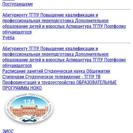
Поступающему
Абитуриенту ТГПУ
Повышение квалификации и
профессиональная переподготовка
Дополнительное
образование детей и взрослых
Аспирантура ТГПУ
Портфолио
обучающегося
Учёба
Абитуриенту ТГПУ
Повышение квалификации и
профессиональная переподготовка
Дополнительное
образование детей и взрослых
Аспирантура ТГПУ
Портфолио
обучающегося
Расписание занятий
Студенческая наука
Общежития
Стипендии
Студенческое телевидение - ТГПУ ТВ
Профориентация и трудоустройство
ОБРАЗОВАТЕЛЬНЫЕ
ПРОГРАММЫ
НОКО
ЭИОС