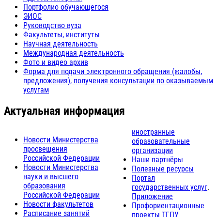
Портфолио обучающегося
ЭИОС
Руководство вуза
Факультеты, институты
Научная деятельность
Международная деятельность
Фото и видео архив
Форма для подачи электронного обращения (жалобы,
предложения), получения консультации по оказываемым
услугам
Актуальная информация
иностранные
Новости Министерства
образовательные
просвещения
организации
Российской Федерации
Наши партнёры
Новости Министерства
Полезные ресурсы
науки и высшего
Портал
образования
государственных услуг
.
Российской Федерации
Приложение
Новости факультетов
Профориентационные
Расписание занятий
проекты ТГПУ