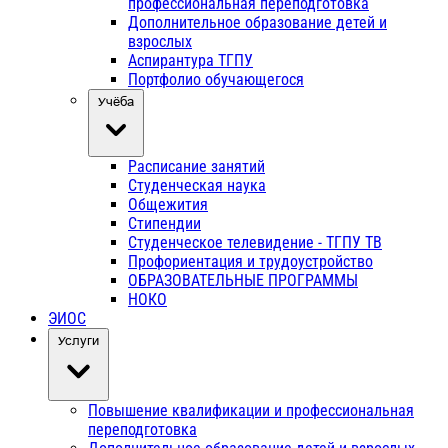
профессиональная переподготовка
Дополнительное образование детей и
взрослых
Аспирантура ТГПУ
Портфолио обучающегося
Учёба
Расписание занятий
Студенческая наука
Общежития
Стипендии
Студенческое телевидение - ТГПУ ТВ
Профориентация и трудоустройство
ОБРАЗОВАТЕЛЬНЫЕ ПРОГРАММЫ
НОКО
ЭИОС
Услуги
Повышение квалификации и профессиональная
переподготовка