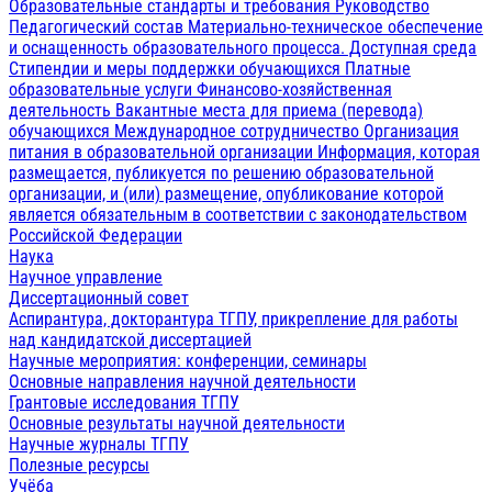
Образовательные стандарты и требования
Руководство
Педагогический состав
Материально-техническое обеспечение
и оснащенность образовательного процесса. Доступная среда
Стипендии и меры поддержки обучающихся
Платные
образовательные услуги
Финансово-хозяйственная
деятельность
Вакантные места для приема (перевода)
обучающихся
Международное сотрудничество
Организация
питания в образовательной организации
Информация, которая
размещается, публикуется по решению образовательной
организации, и (или) размещение, опубликование которой
является обязательным в соответствии с законодательством
Российской Федерации
Наука
Научное управление
Диссертационный совет
Аспирантура, докторантура ТГПУ, прикрепление для работы
над кандидатской диссертацией
Научные мероприятия: конференции, семинары
Основные направления научной деятельности
Грантовые исследования ТГПУ
Основные результаты научной деятельности
Научные журналы ТГПУ
Полезные ресурсы
Учёба