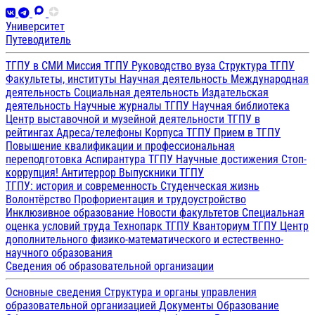
Университет
Путеводитель
ТГПУ в СМИ
Миссия ТГПУ
Руководство вуза
Структура ТГПУ
Факультеты, институты
Научная деятельность
Международная
деятельность
Социальная деятельность
Издательская
деятельность
Научные журналы ТГПУ
Научная библиотека
Центр выставочной и музейной деятельности
ТГПУ в
рейтингах
Адреса/телефоны
Корпуса ТГПУ
Прием в ТГПУ
Повышение квалификации и профессиональная
переподготовка
Аспирантура ТГПУ
Научные достижения
Стоп-
коррупция!
Антитеррор
Выпускники ТГПУ
ТГПУ: история и современность
Студенческая жизнь
Волонтёрство
Профориентация и трудоустройство
Инклюзивное образование
Новости факультетов
Специальная
оценка условий труда
Технопарк ТГПУ
Кванториум ТГПУ
Центр
дополнительного физико-математического и естественно-
научного образования
Сведения об образовательной организации
Основные сведения
Структура и органы управления
образовательной организацией
Документы
Образование