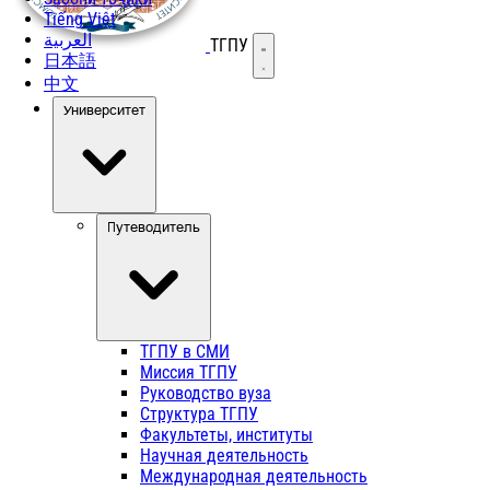
Tiếng Việt
العربية
ТГПУ
Открыть меню
日本語
中文
Университет
Путеводитель
ТГПУ в СМИ
Миссия ТГПУ
Руководство вуза
Структура ТГПУ
Факультеты, институты
Научная деятельность
Международная деятельность