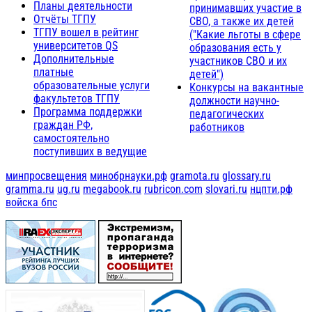
Планы деятельности
принимавших участие в
Отчёты ТГПУ
СВО, а также их детей
ТГПУ вошел в рейтинг
("Какие льготы в сфере
университетов QS
образования есть у
Дополнительные
участников СВО и их
платные
детей")
образовательные услуги
Конкурсы на вакантные
факультетов ТГПУ
должности научно-
Программа поддержки
педагогических
граждан РФ,
работников
самостоятельно
поступивших в ведущие
минпросвещения
минобрнауки.рф
gramota.ru
glossary.ru
gramma.ru
ug.ru
megabook.ru
rubricon.com
slovari.ru
нцпти.рф
войска бпс