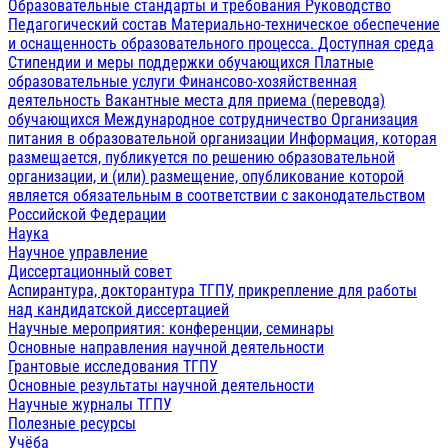
Образовательные стандарты и требования
Руководство
Педагогический состав
Материально-техническое обеспечение
и оснащенность образовательного процесса. Доступная среда
Стипендии и меры поддержки обучающихся
Платные
образовательные услуги
Финансово-хозяйственная
деятельность
Вакантные места для приема (перевода)
обучающихся
Международное сотрудничество
Организация
питания в образовательной организации
Информация, которая
размещается, публикуется по решению образовательной
организации, и (или) размещение, опубликование которой
является обязательным в соответствии с законодательством
Российской Федерации
Наука
Научное управление
Диссертационный совет
Аспирантура, докторантура ТГПУ, прикрепление для работы
над кандидатской диссертацией
Научные мероприятия: конференции, семинары
Основные направления научной деятельности
Грантовые исследования ТГПУ
Основные результаты научной деятельности
Научные журналы ТГПУ
Полезные ресурсы
Учёба