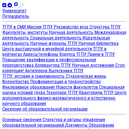
Университет
Путеводитель
ТГПУ в СМИ
Миссия ТГПУ
Руководство вуза
Структура ТГПУ
Факультеты, институты
Научная деятельность
Международная
деятельность
Социальная деятельность
Издательская
деятельность
Научные журналы ТГПУ
Научная библиотека
Центр выставочной и музейной деятельности
ТГПУ в
рейтингах
Адреса/телефоны
Корпуса ТГПУ
Прием в ТГПУ
Повышение квалификации и профессиональная
переподготовка
Аспирантура ТГПУ
Научные достижения
Стоп-
коррупция!
Антитеррор
Выпускники ТГПУ
ТГПУ: история и современность
Студенческая жизнь
Волонтёрство
Профориентация и трудоустройство
Инклюзивное образование
Новости факультетов
Специальная
оценка условий труда
Технопарк ТГПУ
Кванториум ТГПУ
Центр
дополнительного физико-математического и естественно-
научного образования
Сведения об образовательной организации
Основные сведения
Структура и органы управления
образовательной организацией
Документы
Образование