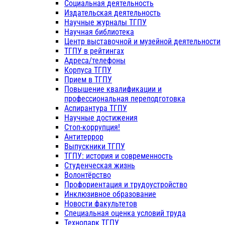
Социальная деятельность
Издательская деятельность
Научные журналы ТГПУ
Научная библиотека
Центр выставочной и музейной деятельности
ТГПУ в рейтингах
Адреса/телефоны
Корпуса ТГПУ
Прием в ТГПУ
Повышение квалификации и
профессиональная переподготовка
Аспирантура ТГПУ
Научные достижения
Стоп-коррупция!
Антитеррор
Выпускники ТГПУ
ТГПУ: история и современность
Студенческая жизнь
Волонтёрство
Профориентация и трудоустройство
Инклюзивное образование
Новости факультетов
Специальная оценка условий труда
Технопарк ТГПУ