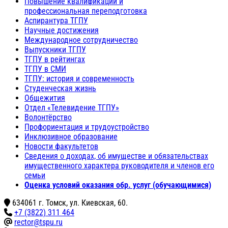
Повышение квалификации и
профессиональная переподготовка
Аспирантура ТГПУ
Научные достижения
Международное сотрудничество
Выпускники ТГПУ
ТГПУ в рейтингах
ТГПУ в СМИ
ТГПУ: история и современность
Студенческая жизнь
Общежития
Отдел «Телевидение ТГПУ»
Волонтёрство
Профориентация и трудоустройство
Инклюзивное образование
Новости факультетов
Сведения о доходах, об имуществе и обязательствах
имущественного характера руководителя и членов его
семьи
Оценка условий оказания обр. услуг (обучающимися)
634061 г. Томск, ул. Киевская, 60.
+7 (3822) 311 464
rector@tspu.ru