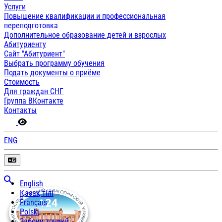
Услуги
Повышение квалификации и профессиональная
переподготовка
Дополнительное образование детей и взрослых
Абитуриенту
Сайт "Абитуриент"
Выбрать программу обучения
Подать документы о приёме
Стоимость
Для граждан СНГ
Группа ВКонтакте
Контакты
ENG
English
Қазақ тілі
Français
Polski
Забони тоҷикӣ