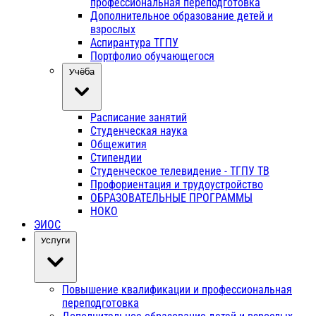
профессиональная переподготовка
Дополнительное образование детей и
взрослых
Аспирантура ТГПУ
Портфолио обучающегося
Учёба
Расписание занятий
Студенческая наука
Общежития
Стипендии
Студенческое телевидение - ТГПУ ТВ
Профориентация и трудоустройство
ОБРАЗОВАТЕЛЬНЫЕ ПРОГРАММЫ
НОКО
ЭИОС
Услуги
Повышение квалификации и профессиональная
переподготовка