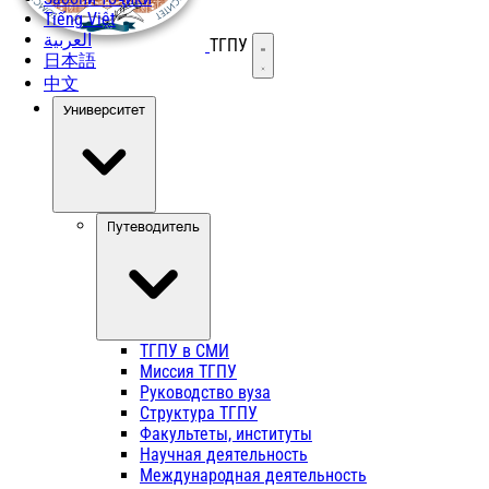
Tiếng Việt
العربية
ТГПУ
Открыть меню
日本語
中文
Университет
Путеводитель
ТГПУ в СМИ
Миссия ТГПУ
Руководство вуза
Структура ТГПУ
Факультеты, институты
Научная деятельность
Международная деятельность