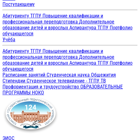
Поступающему
Абитуриенту ТГПУ
Повышение квалификации и
профессиональная переподготовка
Дополнительное
образование детей и взрослых
Аспирантура ТГПУ
Портфолио
обучающегося
Учёба
Абитуриенту ТГПУ
Повышение квалификации и
профессиональная переподготовка
Дополнительное
образование детей и взрослых
Аспирантура ТГПУ
Портфолио
обучающегося
Расписание занятий
Студенческая наука
Общежития
Стипендии
Студенческое телевидение - ТГПУ ТВ
Профориентация и трудоустройство
ОБРАЗОВАТЕЛЬНЫЕ
ПРОГРАММЫ
НОКО
ЭИОС