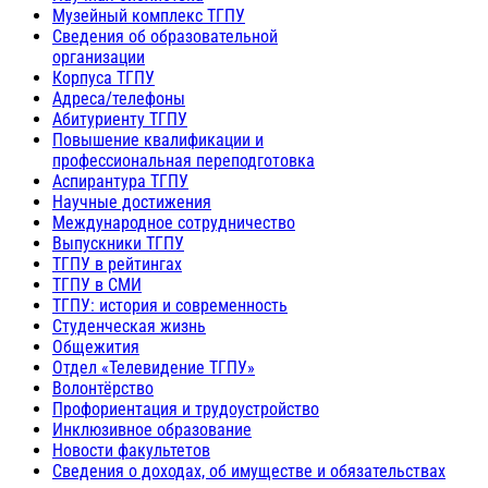
Музейный комплекс ТГПУ
Сведения об образовательной
организации
Корпуса ТГПУ
Адреса/телефоны
Абитуриенту ТГПУ
Повышение квалификации и
профессиональная переподготовка
Аспирантура ТГПУ
Научные достижения
Международное сотрудничество
Выпускники ТГПУ
ТГПУ в рейтингах
ТГПУ в СМИ
ТГПУ: история и современность
Студенческая жизнь
Общежития
Отдел «Телевидение ТГПУ»
Волонтёрство
Профориентация и трудоустройство
Инклюзивное образование
Новости факультетов
Сведения о доходах, об имуществе и обязательствах