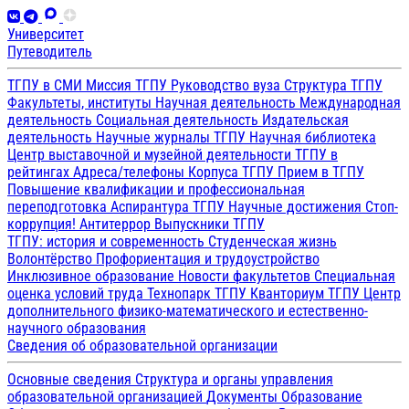
Университет
Путеводитель
ТГПУ в СМИ
Миссия ТГПУ
Руководство вуза
Структура ТГПУ
Факультеты, институты
Научная деятельность
Международная
деятельность
Социальная деятельность
Издательская
деятельность
Научные журналы ТГПУ
Научная библиотека
Центр выставочной и музейной деятельности
ТГПУ в
рейтингах
Адреса/телефоны
Корпуса ТГПУ
Прием в ТГПУ
Повышение квалификации и профессиональная
переподготовка
Аспирантура ТГПУ
Научные достижения
Стоп-
коррупция!
Антитеррор
Выпускники ТГПУ
ТГПУ: история и современность
Студенческая жизнь
Волонтёрство
Профориентация и трудоустройство
Инклюзивное образование
Новости факультетов
Специальная
оценка условий труда
Технопарк ТГПУ
Кванториум ТГПУ
Центр
дополнительного физико-математического и естественно-
научного образования
Сведения об образовательной организации
Основные сведения
Структура и органы управления
образовательной организацией
Документы
Образование