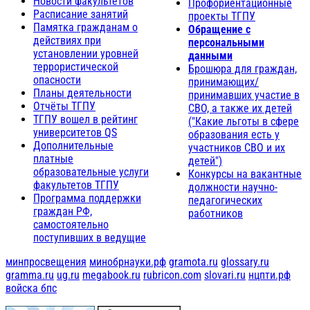
Новости факультетов
Профориентационные
Расписание занятий
проекты ТГПУ
Памятка гражданам о
Обращение с
действиях при
персональными
установлении уровней
данными
террористической
Брошюра для граждан,
опасности
принимающих/
Планы деятельности
принимавших участие в
Отчёты ТГПУ
СВО, а также их детей
ТГПУ вошел в рейтинг
("Какие льготы в сфере
университетов QS
образования есть у
Дополнительные
участников СВО и их
платные
детей")
образовательные услуги
Конкурсы на вакантные
факультетов ТГПУ
должности научно-
Программа поддержки
педагогических
граждан РФ,
работников
самостоятельно
поступивших в ведущие
минпросвещения
минобрнауки.рф
gramota.ru
glossary.ru
gramma.ru
ug.ru
megabook.ru
rubricon.com
slovari.ru
нцпти.рф
войска бпс