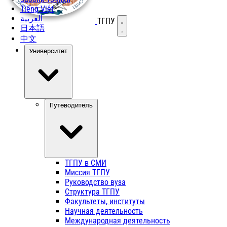
Tiếng Việt
العربية
ТГПУ
Открыть меню
日本語
中文
Университет
Путеводитель
ТГПУ в СМИ
Миссия ТГПУ
Руководство вуза
Структура ТГПУ
Факультеты, институты
Научная деятельность
Международная деятельность