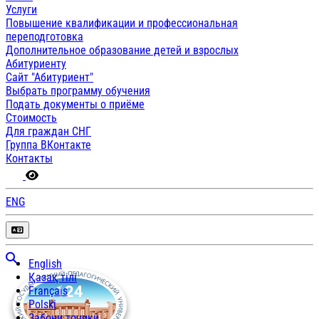
Услуги
Повышение квалификации и профессиональная
переподготовка
Дополнительное образование детей и взрослых
Абитуриенту
Сайт "Абитуриент"
Выбрать программу обучения
Подать документы о приёме
Стоимость
Для граждан СНГ
Группа ВКонтакте
Контакты
ENG
English
Қазақ тілі
Français
Polski
Забони тоҷикӣ