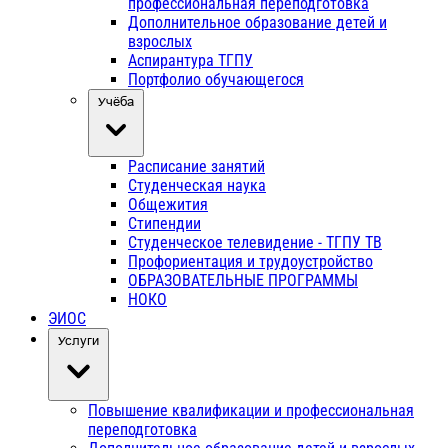
профессиональная переподготовка
Дополнительное образование детей и
взрослых
Аспирантура ТГПУ
Портфолио обучающегося
Учёба
Расписание занятий
Студенческая наука
Общежития
Стипендии
Студенческое телевидение - ТГПУ ТВ
Профориентация и трудоустройство
ОБРАЗОВАТЕЛЬНЫЕ ПРОГРАММЫ
НОКО
ЭИОС
Услуги
Повышение квалификации и профессиональная
переподготовка