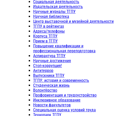
Социальная деятельность
Издательская деятельность
Научные журналы ТГПУ
Научная библиотека
Центр выставочной и музейной деятельности
ТГПУ в рейтингах
Адреса/телефоны
Корпуса ТГПУ
Прием в ТГПУ
Повышение квалификации и
профессиональная переподготовка
Аспирантура ТГПУ
Научные достижения
Стоп-коррупция!
Антитеррор
Выпускники ТГПУ
ТГПУ: история и современность
Студенческая жизнь
Волонтёрство
Профориентация и трудоустройство
Инклюзивное образование
Новости факультетов
Специальная оценка условий труда
Технопарк ТГПУ