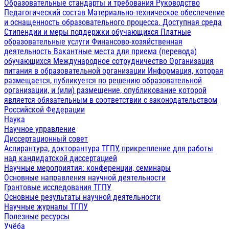
Образовательные стандарты и требования
Руководство
Педагогический состав
Материально-техническое обеспечение
и оснащенность образовательного процесса. Доступная среда
Стипендии и меры поддержки обучающихся
Платные
образовательные услуги
Финансово-хозяйственная
деятельность
Вакантные места для приема (перевода)
обучающихся
Международное сотрудничество
Организация
питания в образовательной организации
Информация, которая
размещается, публикуется по решению образовательной
организации, и (или) размещение, опубликование которой
является обязательным в соответствии с законодательством
Российской Федерации
Наука
Научное управление
Диссертационный совет
Аспирантура, докторантура ТГПУ, прикрепление для работы
над кандидатской диссертацией
Научные мероприятия: конференции, семинары
Основные направления научной деятельности
Грантовые исследования ТГПУ
Основные результаты научной деятельности
Научные журналы ТГПУ
Полезные ресурсы
Учёба