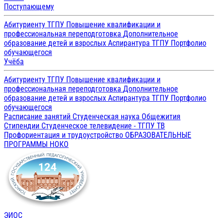
Поступающему
Абитуриенту ТГПУ
Повышение квалификации и
профессиональная переподготовка
Дополнительное
образование детей и взрослых
Аспирантура ТГПУ
Портфолио
обучающегося
Учёба
Абитуриенту ТГПУ
Повышение квалификации и
профессиональная переподготовка
Дополнительное
образование детей и взрослых
Аспирантура ТГПУ
Портфолио
обучающегося
Расписание занятий
Студенческая наука
Общежития
Стипендии
Студенческое телевидение - ТГПУ ТВ
Профориентация и трудоустройство
ОБРАЗОВАТЕЛЬНЫЕ
ПРОГРАММЫ
НОКО
ЭИОС