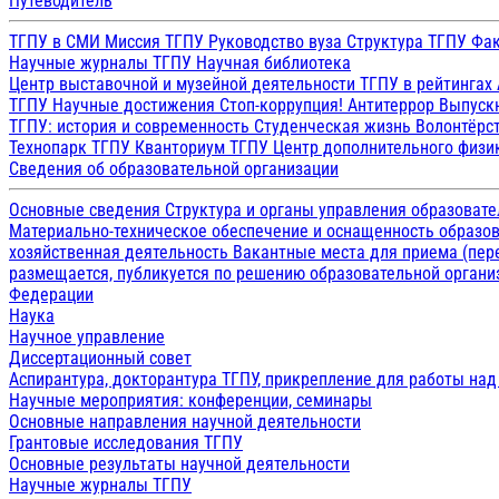
Путеводитель
ТГПУ в СМИ
Миссия ТГПУ
Руководство вуза
Структура ТГПУ
Фак
Научные журналы ТГПУ
Научная библиотека
Центр выставочной и музейной деятельности
ТГПУ в рейтингах
ТГПУ
Научные достижения
Стоп-коррупция!
Антитеррор
Выпуск
ТГПУ: история и современность
Студенческая жизнь
Волонтёрс
Технопарк ТГПУ
Кванториум ТГПУ
Центр дополнительного физик
Сведения об образовательной организации
Основные сведения
Структура и органы управления образоват
Материально-техническое обеспечение и оснащенность образов
хозяйственная деятельность
Вакантные места для приема (пе
размещается, публикуется по решению образовательной организ
Федерации
Наука
Научное управление
Диссертационный совет
Аспирантура, докторантура ТГПУ, прикрепление для работы на
Научные мероприятия: конференции, семинары
Основные направления научной деятельности
Грантовые исследования ТГПУ
Основные результаты научной деятельности
Научные журналы ТГПУ