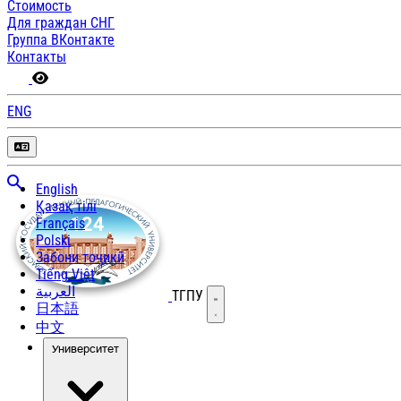
Стоимость
Для граждан СНГ
Группа ВКонтакте
Контакты
ENG
English
Қазақ тілі
Français
Polski
Забони тоҷикӣ
Tiếng Việt
العربية
ТГПУ
Открыть меню
日本語
中文
Университет