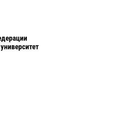
едерации
 университет