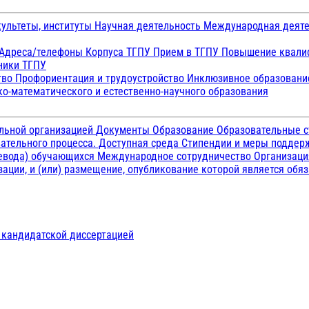
ультеты, институты
Научная деятельность
Международная деят
Адреса/телефоны
Корпуса ТГПУ
Прием в ТГПУ
Повышение квалиф
ники ТГПУ
тво
Профориентация и трудоустройство
Инклюзивное образован
о-математического и естественно-научного образования
ельной организацией
Документы
Образование
Образовательные с
ательного процесса. Доступная среда
Стипендии и меры подде
ревода) обучающихся
Международное сотрудничество
Организаци
ации, и (или) размещение, опубликование которой является обя
д кандидатской диссертацией