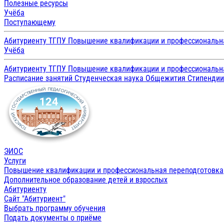
Полезные ресурсы
Учёба
Поступающему
Абитуриенту ТГПУ
Повышение квалификации и профессиональн
Учёба
Абитуриенту ТГПУ
Повышение квалификации и профессиональн
Расписание занятий
Студенческая наука
Общежития
Стипенди
ЭИОС
Услуги
Повышение квалификации и профессиональная переподготовка
Дополнительное образование детей и взрослых
Абитуриенту
Сайт "Абитуриент"
Выбрать программу обучения
Подать документы о приёме