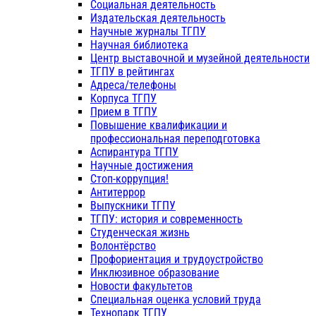
Социальная деятельность
Издательская деятельность
Научные журналы ТГПУ
Научная библиотека
Центр выставочной и музейной деятельности
ТГПУ в рейтингах
Адреса/телефоны
Корпуса ТГПУ
Прием в ТГПУ
Повышение квалификации и
профессиональная переподготовка
Аспирантура ТГПУ
Научные достижения
Стоп-коррупция!
Антитеррор
Выпускники ТГПУ
ТГПУ: история и современность
Студенческая жизнь
Волонтёрство
Профориентация и трудоустройство
Инклюзивное образование
Новости факультетов
Специальная оценка условий труда
Технопарк ТГПУ