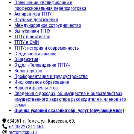
Повышение квалификации и
профессиональная переподготовка
Аспирантура ТГПУ
Научные достижения
Международное сотрудничество
Выпускники ТГПУ
ТГПУ в рейтингах
ТГПУ в СМИ
ТГПУ: история и современность
Студенческая жизнь
Общежития
Отдел «Телевидение ТГПУ»
Волонтёрство
Профориентация и трудоустройство
Инклюзивное образование
Новости факультетов
Сведения о доходах, об имуществе и обязательствах
имущественного характера руководителя и членов его
семьи
Оценка условий оказания обр. услуг (обучающимися)
634061 г. Томск, ул. Киевская, 60.
+7 (3822) 311 464
rector@tspu.ru