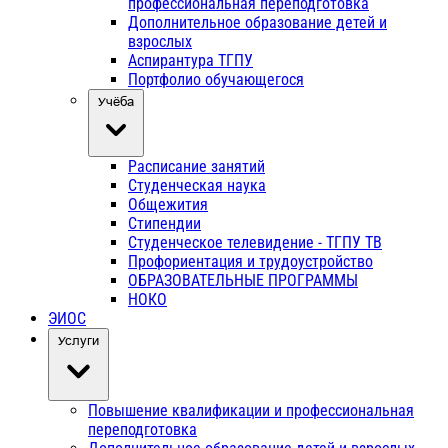
профессиональная переподготовка
Дополнительное образование детей и
взрослых
Аспирантура ТГПУ
Портфолио обучающегося
Учёба
Расписание занятий
Студенческая наука
Общежития
Стипендии
Студенческое телевидение - ТГПУ ТВ
Профориентация и трудоустройство
ОБРАЗОВАТЕЛЬНЫЕ ПРОГРАММЫ
НОКО
ЭИОС
Услуги
Повышение квалификации и профессиональная
переподготовка