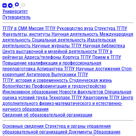
Университет
Путеводитель
ТГПУ в СМИ
Миссия ТГПУ
Руководство вуза
Структура ТГПУ
Факультеты, институты
Научная деятельность
Международная
деятельность
Социальная деятельность
Издательская
деятельность
Научные журналы ТГПУ
Научная библиотека
Центр выставочной и музейной деятельности
ТГПУ в
рейтингах
Адреса/телефоны
Корпуса ТГПУ
Прием в ТГПУ
Повышение квалификации и профессиональная
переподготовка
Аспирантура ТГПУ
Научные достижения
Стоп-
коррупция!
Антитеррор
Выпускники ТГПУ
ТГПУ: история и современность
Студенческая жизнь
Волонтёрство
Профориентация и трудоустройство
Инклюзивное образование
Новости факультетов
Специальная
оценка условий труда
Технопарк ТГПУ
Кванториум ТГПУ
Центр
дополнительного физико-математического и естественно-
научного образования
Сведения об образовательной организации
Основные сведения
Структура и органы управления
образовательной организацией
Документы
Образование