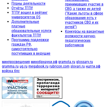
Планы деятельности
принимавших участие в
Отчёты ТГПУ
СВО, а также их детей
ТГПУ вошел в рейтинг
("Какие льготы в сфере
университетов QS
образования есть у
Дополнительные
участников СВО и их
платные
детей")
образовательные услуги
Конкурсы на вакантные
факультетов ТГПУ
должности научно-
Программа поддержки
педагогических
граждан РФ,
работников
самостоятельно
поступивших в ведущие
минпросвещения
минобрнауки.рф
gramota.ru
glossary.ru
gramma.ru
ug.ru
megabook.ru
rubricon.com
slovari.ru
нцпти.рф
войска бпс