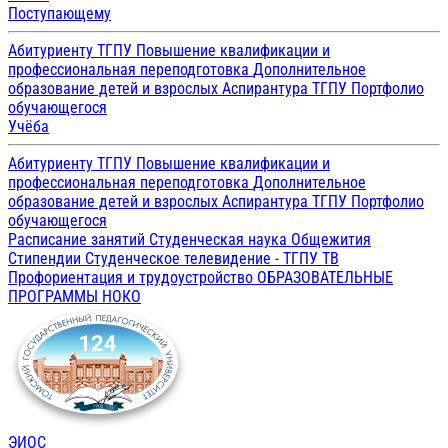
Поступающему
Абитуриенту ТГПУ
Повышение квалификации и
профессиональная переподготовка
Дополнительное
образование детей и взрослых
Аспирантура ТГПУ
Портфолио
обучающегося
Учёба
Абитуриенту ТГПУ
Повышение квалификации и
профессиональная переподготовка
Дополнительное
образование детей и взрослых
Аспирантура ТГПУ
Портфолио
обучающегося
Расписание занятий
Студенческая наука
Общежития
Стипендии
Студенческое телевидение - ТГПУ ТВ
Профориентация и трудоустройство
ОБРАЗОВАТЕЛЬНЫЕ
ПРОГРАММЫ
НОКО
ЭИОС