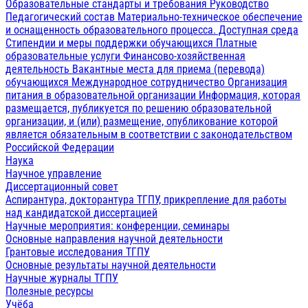
Образовательные стандарты и требования
Руководство
Педагогический состав
Материально-техническое обеспечение
и оснащенность образовательного процесса. Доступная среда
Стипендии и меры поддержки обучающихся
Платные
образовательные услуги
Финансово-хозяйственная
деятельность
Вакантные места для приема (перевода)
обучающихся
Международное сотрудничество
Организация
питания в образовательной организации
Информация, которая
размещается, публикуется по решению образовательной
организации, и (или) размещение, опубликование которой
является обязательным в соответствии с законодательством
Российской Федерации
Наука
Научное управление
Диссертационный совет
Аспирантура, докторантура ТГПУ, прикрепление для работы
над кандидатской диссертацией
Научные мероприятия: конференции, семинары
Основные направления научной деятельности
Грантовые исследования ТГПУ
Основные результаты научной деятельности
Научные журналы ТГПУ
Полезные ресурсы
Учёба