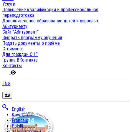
Услуги
Повышение квалификации и профессиональная
переподготовка
Дополнительное образование детей и взрослых
Абитуриенту
Сайт "Абитуриент"
Выбрать программу обучения
Подать документы о приёме
Стоимость
Для граждан СНГ
Группа ВКонтакте
Контакты
ENG
English
Қазақ тілі
Français
Polski
Забони тоҷикӣ