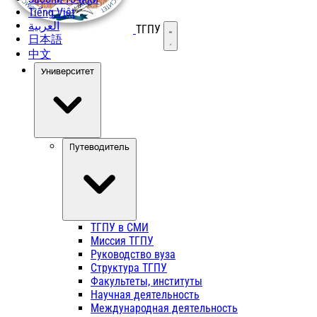
Tiếng Việt
العربية
ТГПУ
Открыть меню
日本語
中文
Университет
Путеводитель
ТГПУ в СМИ
Миссия ТГПУ
Руководство вуза
Структура ТГПУ
Факультеты, институты
Научная деятельность
Международная деятельность