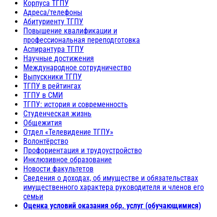
Корпуса ТГПУ
Адреса/телефоны
Абитуриенту ТГПУ
Повышение квалификации и
профессиональная переподготовка
Аспирантура ТГПУ
Научные достижения
Международное сотрудничество
Выпускники ТГПУ
ТГПУ в рейтингах
ТГПУ в СМИ
ТГПУ: история и современность
Студенческая жизнь
Общежития
Отдел «Телевидение ТГПУ»
Волонтёрство
Профориентация и трудоустройство
Инклюзивное образование
Новости факультетов
Сведения о доходах, об имуществе и обязательствах
имущественного характера руководителя и членов его
семьи
Оценка условий оказания обр. услуг (обучающимися)