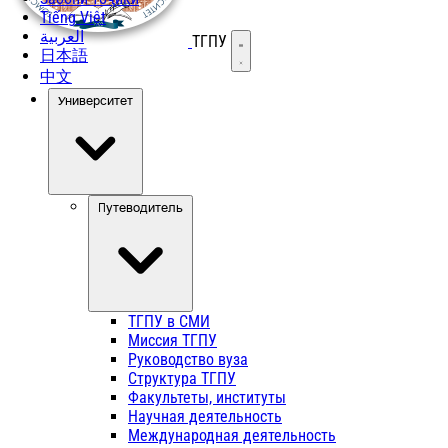
Tiếng Việt
العربية
ТГПУ
Открыть меню
日本語
中文
Университет
Путеводитель
ТГПУ в СМИ
Миссия ТГПУ
Руководство вуза
Структура ТГПУ
Факультеты, институты
Научная деятельность
Международная деятельность