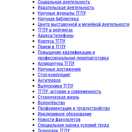
Социальная деятельность
Издательская деятельность
Научные журналы ТГПУ
Научная библиотека
Центр выставочной и музейной деятельности
ТГПУ в рейтингах
Адреса/телефоны
Корпуса ТГПУ
Прием в ТГПУ
Повышение квалификации и
профессиональная переподготовка
Аспирантура ТГПУ
Научные достижения
Стоп-коррупция!
Антитеррор
Выпускники ТГПУ
ТГПУ: история и современность
Студенческая жизнь
Волонтёрство
Профориентация и трудоустройство
Инклюзивное образование
Новости факультетов
Специальная оценка условий труда
Технопарк ТГПУ