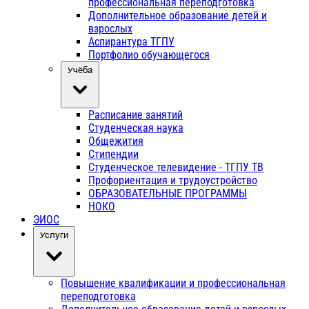
профессиональная переподготовка
Дополнительное образование детей и
взрослых
Аспирантура ТГПУ
Портфолио обучающегося
Учёба
Расписание занятий
Студенческая наука
Общежития
Стипендии
Студенческое телевидение - ТГПУ ТВ
Профориентация и трудоустройство
ОБРАЗОВАТЕЛЬНЫЕ ПРОГРАММЫ
НОКО
ЭИОС
Услуги
Повышение квалификации и профессиональная
переподготовка