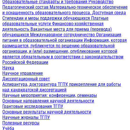
Образовательные стандарты и требования
Руководство
Педагогический состав
Материально-техническое обеспечение
и оснащенность образовательного процесса. Доступная среда
Стипендии и меры поддержки обучающихся
Платные
образовательные услуги
Финансово-хозяйственная
деятельность
Вакантные места для приема (перевода)
обучающихся
Международное сотрудничество
Организация
питания в образовательной организации
Информация, которая
размещается, публикуется по решению образовательной
организации, и (или) размещение, опубликование которой
является обязательным в соответствии с законодательством
Российской Федерации
Наука
Научное управление
Диссертационный совет
Аспирантура, докторантура ТГПУ, прикрепление для работы
над кандидатской диссертацией
Научные мероприятия: конференции, семинары
Основные направления научной деятельности
Грантовые исследования ТГПУ
Основные результаты научной деятельности
Научные журналы ТГПУ
Полезные ресурсы
Учёба