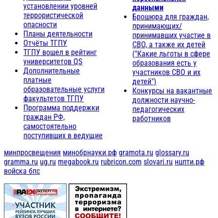
установлении уровней
данными
террористической
Брошюра для граждан,
опасности
принимающих/
Планы деятельности
принимавших участие в
Отчёты ТГПУ
СВО, а также их детей
ТГПУ вошел в рейтинг
("Какие льготы в сфере
университетов QS
образования есть у
Дополнительные
участников СВО и их
платные
детей")
образовательные услуги
Конкурсы на вакантные
факультетов ТГПУ
должности научно-
Программа поддержки
педагогических
граждан РФ,
работников
самостоятельно
поступивших в ведущие
минпросвещения
минобрнауки.рф
gramota.ru
glossary.ru
gramma.ru
ug.ru
megabook.ru
rubricon.com
slovari.ru
нцпти.рф
войска бпс