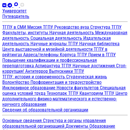
Университет
Путеводитель
ТГПУ в СМИ
Миссия ТГПУ
Руководство вуза
Структура ТГПУ
Факультеты, институты
Научная деятельность
Международная
деятельность
Социальная деятельность
Издательская
деятельность
Научные журналы ТГПУ
Научная библиотека
Центр выставочной и музейной деятельности
ТГПУ в
рейтингах
Адреса/телефоны
Корпуса ТГПУ
Прием в ТГПУ
Повышение квалификации и профессиональная
переподготовка
Аспирантура ТГПУ
Научные достижения
Стоп-
коррупция!
Антитеррор
Выпускники ТГПУ
ТГПУ: история и современность
Студенческая жизнь
Волонтёрство
Профориентация и трудоустройство
Инклюзивное образование
Новости факультетов
Специальная
оценка условий труда
Технопарк ТГПУ
Кванториум ТГПУ
Центр
дополнительного физико-математического и естественно-
научного образования
Сведения об образовательной организации
Основные сведения
Структура и органы управления
образовательной организацией
Документы
Образование