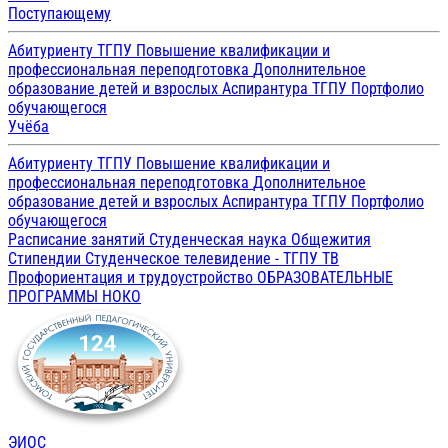
Поступающему
Абитуриенту ТГПУ
Повышение квалификации и
профессиональная переподготовка
Дополнительное
образование детей и взрослых
Аспирантура ТГПУ
Портфолио
обучающегося
Учёба
Абитуриенту ТГПУ
Повышение квалификации и
профессиональная переподготовка
Дополнительное
образование детей и взрослых
Аспирантура ТГПУ
Портфолио
обучающегося
Расписание занятий
Студенческая наука
Общежития
Стипендии
Студенческое телевидение - ТГПУ ТВ
Профориентация и трудоустройство
ОБРАЗОВАТЕЛЬНЫЕ
ПРОГРАММЫ
НОКО
ЭИОС