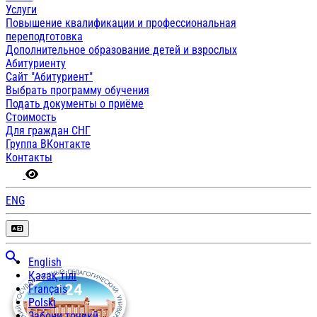
Услуги
Повышение квалификации и профессиональная
переподготовка
Дополнительное образование детей и взрослых
Абитуриенту
Сайт "Абитуриент"
Выбрать программу обучения
Подать документы о приёме
Стоимость
Для граждан СНГ
Группа ВКонтакте
Контакты
ENG
English
Қазақ тілі
Français
Polski
Забони тоҷикӣ