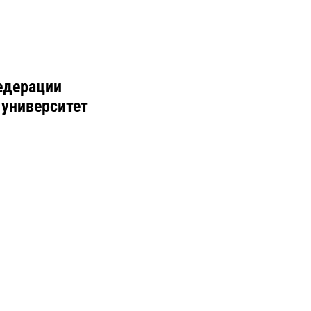
едерации
 университет