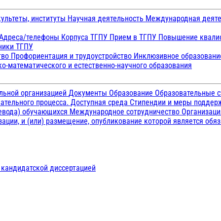
ультеты, институты
Научная деятельность
Международная деят
Адреса/телефоны
Корпуса ТГПУ
Прием в ТГПУ
Повышение квалиф
ники ТГПУ
тво
Профориентация и трудоустройство
Инклюзивное образован
о-математического и естественно-научного образования
ельной организацией
Документы
Образование
Образовательные с
ательного процесса. Доступная среда
Стипендии и меры подде
ревода) обучающихся
Международное сотрудничество
Организаци
ации, и (или) размещение, опубликование которой является обя
д кандидатской диссертацией