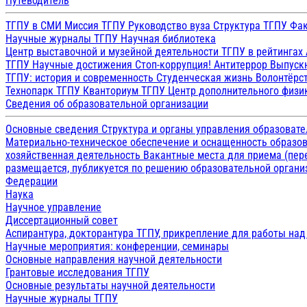
Путеводитель
ТГПУ в СМИ
Миссия ТГПУ
Руководство вуза
Структура ТГПУ
Фак
Научные журналы ТГПУ
Научная библиотека
Центр выставочной и музейной деятельности
ТГПУ в рейтингах
ТГПУ
Научные достижения
Стоп-коррупция!
Антитеррор
Выпуск
ТГПУ: история и современность
Студенческая жизнь
Волонтёрс
Технопарк ТГПУ
Кванториум ТГПУ
Центр дополнительного физик
Сведения об образовательной организации
Основные сведения
Структура и органы управления образоват
Материально-техническое обеспечение и оснащенность образов
хозяйственная деятельность
Вакантные места для приема (пе
размещается, публикуется по решению образовательной организ
Федерации
Наука
Научное управление
Диссертационный совет
Аспирантура, докторантура ТГПУ, прикрепление для работы на
Научные мероприятия: конференции, семинары
Основные направления научной деятельности
Грантовые исследования ТГПУ
Основные результаты научной деятельности
Научные журналы ТГПУ