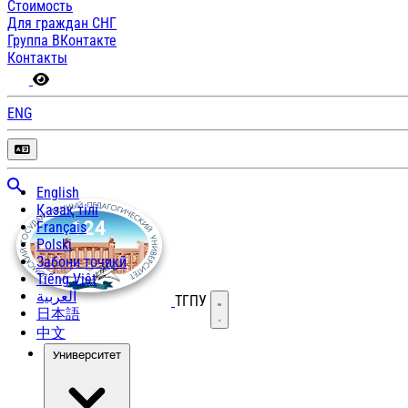
Стоимость
Для граждан СНГ
Группа ВКонтакте
Контакты
ENG
English
Қазақ тілі
Français
Polski
Забони тоҷикӣ
Tiếng Việt
العربية
ТГПУ
Открыть меню
日本語
中文
Университет