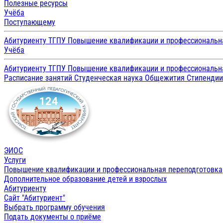
Полезные ресурсы
Учёба
Поступающему
Абитуриенту ТГПУ
Повышение квалификации и профессиональн
Учёба
Абитуриенту ТГПУ
Повышение квалификации и профессиональн
Расписание занятий
Студенческая наука
Общежития
Стипенди
ЭИОС
Услуги
Повышение квалификации и профессиональная переподготовка
Дополнительное образование детей и взрослых
Абитуриенту
Сайт "Абитуриент"
Выбрать программу обучения
Подать документы о приёме