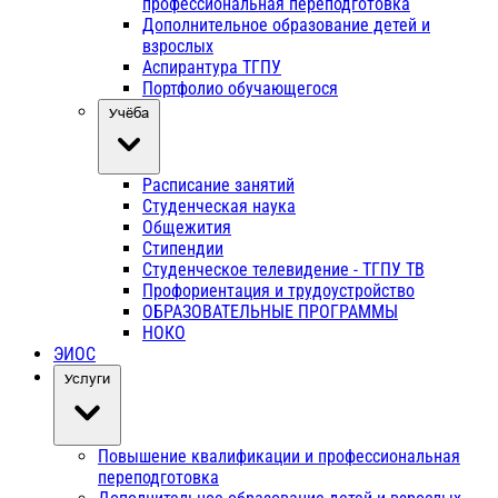
профессиональная переподготовка
Дополнительное образование детей и
взрослых
Аспирантура ТГПУ
Портфолио обучающегося
Учёба
Расписание занятий
Студенческая наука
Общежития
Стипендии
Студенческое телевидение - ТГПУ ТВ
Профориентация и трудоустройство
ОБРАЗОВАТЕЛЬНЫЕ ПРОГРАММЫ
НОКО
ЭИОС
Услуги
Повышение квалификации и профессиональная
переподготовка