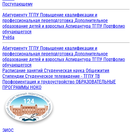
Поступающему
Абитуриенту ТГПУ
Повышение квалификации и
профессиональная переподготовка
Дополнительное
образование детей и взрослых
Аспирантура ТГПУ
Портфолио
обучающегося
Учёба
Абитуриенту ТГПУ
Повышение квалификации и
профессиональная переподготовка
Дополнительное
образование детей и взрослых
Аспирантура ТГПУ
Портфолио
обучающегося
Расписание занятий
Студенческая наука
Общежития
Стипендии
Студенческое телевидение - ТГПУ ТВ
Профориентация и трудоустройство
ОБРАЗОВАТЕЛЬНЫЕ
ПРОГРАММЫ
НОКО
ЭИОС