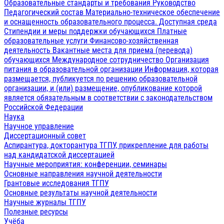
Образовательные стандарты и требования
Руководство
Педагогический состав
Материально-техническое обеспечение
и оснащенность образовательного процесса. Доступная среда
Стипендии и меры поддержки обучающихся
Платные
образовательные услуги
Финансово-хозяйственная
деятельность
Вакантные места для приема (перевода)
обучающихся
Международное сотрудничество
Организация
питания в образовательной организации
Информация, которая
размещается, публикуется по решению образовательной
организации, и (или) размещение, опубликование которой
является обязательным в соответствии с законодательством
Российской Федерации
Наука
Научное управление
Диссертационный совет
Аспирантура, докторантура ТГПУ, прикрепление для работы
над кандидатской диссертацией
Научные мероприятия: конференции, семинары
Основные направления научной деятельности
Грантовые исследования ТГПУ
Основные результаты научной деятельности
Научные журналы ТГПУ
Полезные ресурсы
Учёба