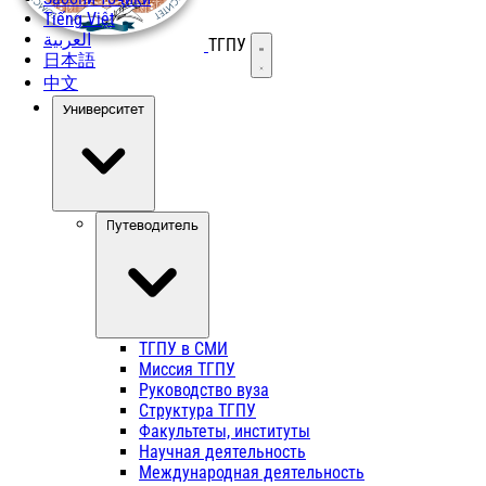
Tiếng Việt
العربية
ТГПУ
Открыть меню
日本語
中文
Университет
Путеводитель
ТГПУ в СМИ
Миссия ТГПУ
Руководство вуза
Структура ТГПУ
Факультеты, институты
Научная деятельность
Международная деятельность