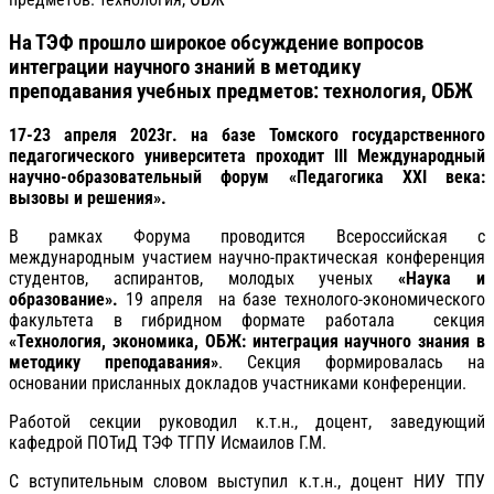
На ТЭФ прошло широкое обсуждение вопросов
интеграции научного знаний в методику
преподавания учебных предметов: технология, ОБЖ
17-23 апреля 2023г.
на базе Томского государственного
педагогического университета проходит II
I
Международный
научно-образовательный форум «Педагогика XXI века:
вызовы и решения».
В рамках Форума проводится Всероссийская с
международным участием научно-практическая конференция
студентов, аспирантов, молодых ученых
«Наука и
образование».
19 апреля на базе технолого-экономического
факультета в гибридном формате работала секция
«Технология, экономика, ОБЖ: интеграция научного знания в
методику преподавания»
. Cекция формировалась на
основании присланных докладов участниками конференции.
Работой секции руководил к.т.н., доцент, заведующий
кафедрой ПОТиД ТЭФ ТГПУ Исмаилов Г.М.
С вступительным словом выступил к.т.н., доцент НИУ ТПУ