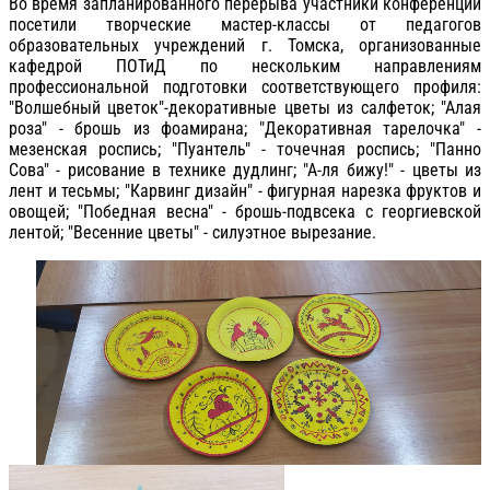
Во время запланированного перерыва участники конференции
посетили творческие мастер-классы от педагогов
образовательных учреждений г. Томска, организованные
кафедрой ПОТиД по нескольким направлениям
профессиональной подготовки соответствующего профиля:
"Волшебный цветок"-декоративные цветы из салфеток; "Алая
роза" - брошь из фоамирана; "Декоративная тарелочка" -
мезенская роспись; "Пуантель" - точечная роспись; "Панно
Сова" - рисование в технике дудлинг; "А-ля бижу!" - цветы из
лент и тесьмы; "Карвинг дизайн" - фигурная нарезка фруктов и
овощей; "Победная весна" - брошь-подвсека с георгиевской
лентой; "Весенние цветы" - силуэтное вырезание.