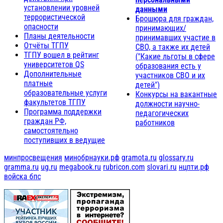
установлении уровней
данными
террористической
Брошюра для граждан,
опасности
принимающих/
Планы деятельности
принимавших участие в
Отчёты ТГПУ
СВО, а также их детей
ТГПУ вошел в рейтинг
("Какие льготы в сфере
университетов QS
образования есть у
Дополнительные
участников СВО и их
платные
детей")
образовательные услуги
Конкурсы на вакантные
факультетов ТГПУ
должности научно-
Программа поддержки
педагогических
граждан РФ,
работников
самостоятельно
поступивших в ведущие
минпросвещения
минобрнауки.рф
gramota.ru
glossary.ru
gramma.ru
ug.ru
megabook.ru
rubricon.com
slovari.ru
нцпти.рф
войска бпс