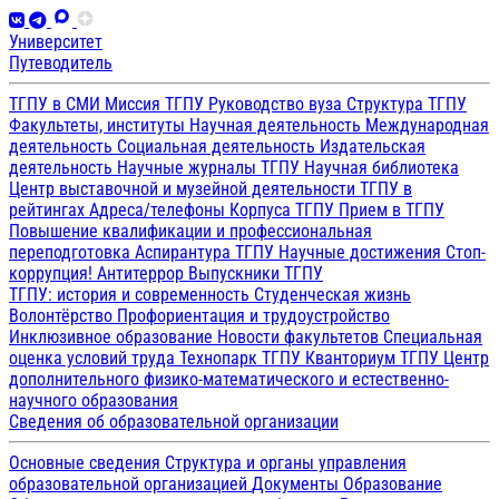
Университет
Путеводитель
ТГПУ в СМИ
Миссия ТГПУ
Руководство вуза
Структура ТГПУ
Факультеты, институты
Научная деятельность
Международная
деятельность
Социальная деятельность
Издательская
деятельность
Научные журналы ТГПУ
Научная библиотека
Центр выставочной и музейной деятельности
ТГПУ в
рейтингах
Адреса/телефоны
Корпуса ТГПУ
Прием в ТГПУ
Повышение квалификации и профессиональная
переподготовка
Аспирантура ТГПУ
Научные достижения
Стоп-
коррупция!
Антитеррор
Выпускники ТГПУ
ТГПУ: история и современность
Студенческая жизнь
Волонтёрство
Профориентация и трудоустройство
Инклюзивное образование
Новости факультетов
Специальная
оценка условий труда
Технопарк ТГПУ
Кванториум ТГПУ
Центр
дополнительного физико-математического и естественно-
научного образования
Сведения об образовательной организации
Основные сведения
Структура и органы управления
образовательной организацией
Документы
Образование