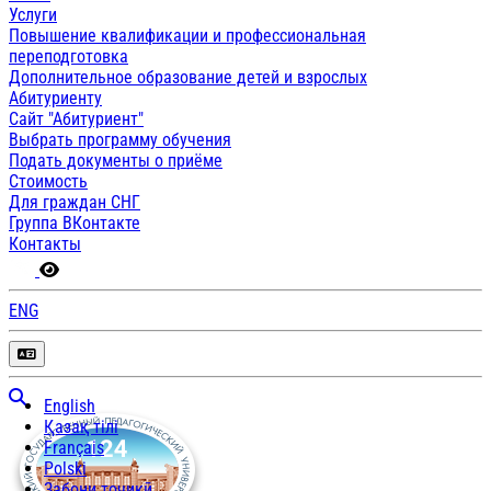
Услуги
Повышение квалификации и профессиональная
переподготовка
Дополнительное образование детей и взрослых
Абитуриенту
Сайт "Абитуриент"
Выбрать программу обучения
Подать документы о приёме
Стоимость
Для граждан СНГ
Группа ВКонтакте
Контакты
ENG
English
Қазақ тілі
Français
Polski
Забони тоҷикӣ