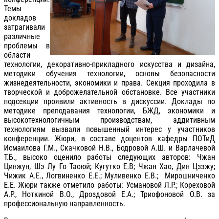
Темы
докладов
затрагивали
различные
проблемы в
области
технологии, декоративно-прикладного искусства и дизайна,
методики обучения технологии, основы безопасности
жизнедеятельности, экономики и права. Секция проходила в
творческой и доброжелательной обстановке. Все участники
подсекции проявили активность в дискуссии. Доклады по
методике преподавания технологии, БЖД, экономики и
высокотехнологичным производствам, аддитивным
технологиям вызвали повышенный интерес у участников
конференции. Жюри, в составе доцентов кафедры ПОТиД
Исмаилова Г.М., Скачковой Н.В., Бодровой А.Ш. и Варлачевой
Т.Б., высоко оценило работы следующих авторов: Чжан
Цинжун, Шэ Лу Го Таоюй; Кугутко Е.В; Чжан Хао, Дин Цзэжу;
Чижик А.Е., Логвиненко Е.Е.; Муливенко Е.В.; Мирошниченко
Е.Е. Жюри также отметило работы: Усмановой Л.Р.; Кореховой
А.Р., Ноткиной В.О., Дроздовой Е.А.; Триофоновой О.В. за
профессиональную направленность.