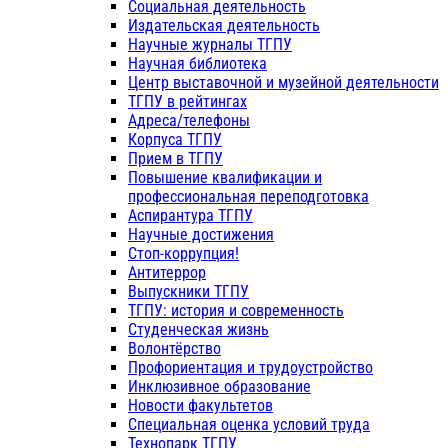
Социальная деятельность
Издательская деятельность
Научные журналы ТГПУ
Научная библиотека
Центр выставочной и музейной деятельности
ТГПУ в рейтингах
Адреса/телефоны
Корпуса ТГПУ
Прием в ТГПУ
Повышение квалификации и
профессиональная переподготовка
Аспирантура ТГПУ
Научные достижения
Стоп-коррупция!
Антитеррор
Выпускники ТГПУ
ТГПУ: история и современность
Студенческая жизнь
Волонтёрство
Профориентация и трудоустройство
Инклюзивное образование
Новости факультетов
Специальная оценка условий труда
Технопарк ТГПУ