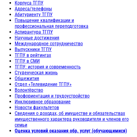
Корпуса ТГПУ
Адреса/телефоны
Абитуриенту ТГПУ
Повышение квалификации и
профессиональная переподготовка
Аспирантура ТГПУ
Научные достижения
Международное сотрудничество
Выпускники ТГПУ
ТГПУ в рейтингах
ТГПУ в СМИ
ТГПУ: история и современность
Студенческая жизнь
Общежития
Отдел «Телевидение ТГПУ»
Волонтёрство
Профориентация и трудоустройство
Инклюзивное образование
Новости факультетов
Сведения о доходах, об имуществе и обязательствах
имущественного характера руководителя и членов его
семьи
Оценка условий оказания обр. услуг (обучающимися)