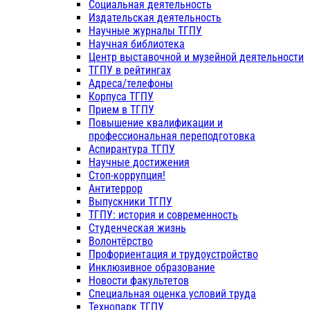
Социальная деятельность
Издательская деятельность
Научные журналы ТГПУ
Научная библиотека
Центр выставочной и музейной деятельности
ТГПУ в рейтингах
Адреса/телефоны
Корпуса ТГПУ
Прием в ТГПУ
Повышение квалификации и
профессиональная переподготовка
Аспирантура ТГПУ
Научные достижения
Стоп-коррупция!
Антитеррор
Выпускники ТГПУ
ТГПУ: история и современность
Студенческая жизнь
Волонтёрство
Профориентация и трудоустройство
Инклюзивное образование
Новости факультетов
Специальная оценка условий труда
Технопарк ТГПУ