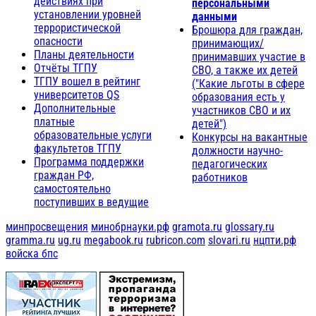
действиях при
персональными
установлении уровней
данными
террористической
Брошюра для граждан,
опасности
принимающих/
Планы деятельности
принимавших участие в
Отчёты ТГПУ
СВО, а также их детей
ТГПУ вошел в рейтинг
("Какие льготы в сфере
университетов QS
образования есть у
Дополнительные
участников СВО и их
платные
детей")
образовательные услуги
Конкурсы на вакантные
факультетов ТГПУ
должности научно-
Программа поддержки
педагогических
граждан РФ,
работников
самостоятельно
поступивших в ведущие
минпросвещения
минобрнауки.рф
gramota.ru
glossary.ru
gramma.ru
ug.ru
megabook.ru
rubricon.com
slovari.ru
нцпти.рф
войска бпс