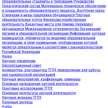
Образовательные стандарты и требования
Руководство
Педагогический состав
Материально-техническое обеспечение
и оснащенность образовательного процесса. Доступная среда
Стипендии и меры поддержки обучающихся
Платные
образовательные услуги
Финансово-хозяйственная
деятельность
Вакантные места для приема (перевода)
обучающихся
Международное сотрудничество
Организация
питания в образовательной организации
Информация, которая
размещается, публикуется по решению образовательной
организации, и (или) размещение, опубликование которой
является обязательным в соответствии с законодательством
Российской Федерации
Наука
Научное управление
Диссертационный совет
Аспирантура, докторантура ТГПУ, прикрепление для работы
над кандидатской диссертацией
Научные мероприятия: конференции, семинары
Основные направления научной деятельности
Грантовые исследования ТГПУ
Основные результаты научной деятельности
Научные журналы ТГПУ
Полезные ресурсы
Учёба