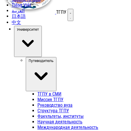
Tiếng Việt
العربية
ТГПУ
Открыть меню
日本語
中文
Университет
Путеводитель
ТГПУ в СМИ
Миссия ТГПУ
Руководство вуза
Структура ТГПУ
Факультеты, институты
Научная деятельность
Международная деятельность