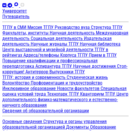
Университет
Путеводитель
ТГПУ в СМИ
Миссия ТГПУ
Руководство вуза
Структура ТГПУ
Факультеты, институты
Научная деятельность
Международная
деятельность
Социальная деятельность
Издательская
деятельность
Научные журналы ТГПУ
Научная библиотека
Центр выставочной и музейной деятельности
ТГПУ в
рейтингах
Адреса/телефоны
Корпуса ТГПУ
Прием в ТГПУ
Повышение квалификации и профессиональная
переподготовка
Аспирантура ТГПУ
Научные достижения
Стоп-
коррупция!
Антитеррор
Выпускники ТГПУ
ТГПУ: история и современность
Студенческая жизнь
Волонтёрство
Профориентация и трудоустройство
Инклюзивное образование
Новости факультетов
Специальная
оценка условий труда
Технопарк ТГПУ
Кванториум ТГПУ
Центр
дополнительного физико-математического и естественно-
научного образования
Сведения об образовательной организации
Основные сведения
Структура и органы управления
образовательной организацией
Документы
Образование