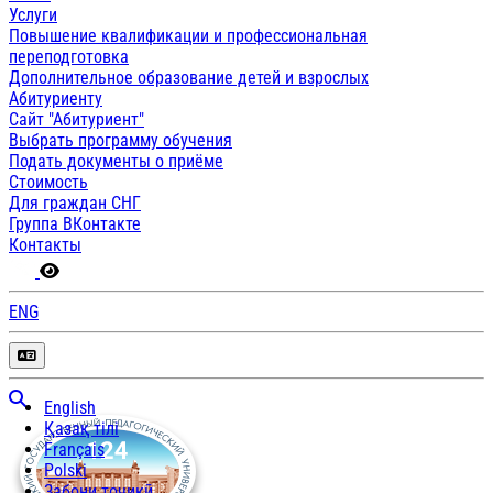
Услуги
Повышение квалификации и профессиональная
переподготовка
Дополнительное образование детей и взрослых
Абитуриенту
Сайт "Абитуриент"
Выбрать программу обучения
Подать документы о приёме
Стоимость
Для граждан СНГ
Группа ВКонтакте
Контакты
ENG
English
Қазақ тілі
Français
Polski
Забони тоҷикӣ