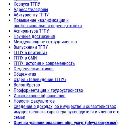
Корпуса ТГПУ
Адреса/телефоны
Абитуриенту ТГПУ
Повышение квалификации и
профессиональная переподготовка
Аспирантура ТГПУ
Научные достижения
Международное сотрудничество
Выпускники ТГПУ
ТГПУ в рейтингах
ТГПУ в СМИ
ТГПУ: история и современность
Студенческая жизнь
Общежития
Отдел «Телевидение ТГПУ»
Волонтёрство
Профориентация и трудоустройство
Инклюзивное образование
Новости факультетов
Сведения о доходах, об имуществе и обязательствах
имущественного характера руководителя и членов его
семьи
Оценка условий оказания обр. услуг (обучающимися)