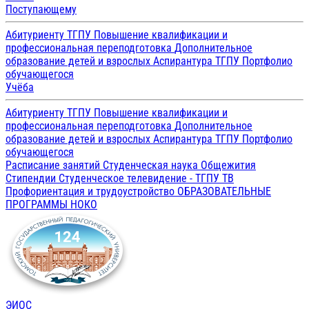
Поступающему
Абитуриенту ТГПУ
Повышение квалификации и
профессиональная переподготовка
Дополнительное
образование детей и взрослых
Аспирантура ТГПУ
Портфолио
обучающегося
Учёба
Абитуриенту ТГПУ
Повышение квалификации и
профессиональная переподготовка
Дополнительное
образование детей и взрослых
Аспирантура ТГПУ
Портфолио
обучающегося
Расписание занятий
Студенческая наука
Общежития
Стипендии
Студенческое телевидение - ТГПУ ТВ
Профориентация и трудоустройство
ОБРАЗОВАТЕЛЬНЫЕ
ПРОГРАММЫ
НОКО
ЭИОС