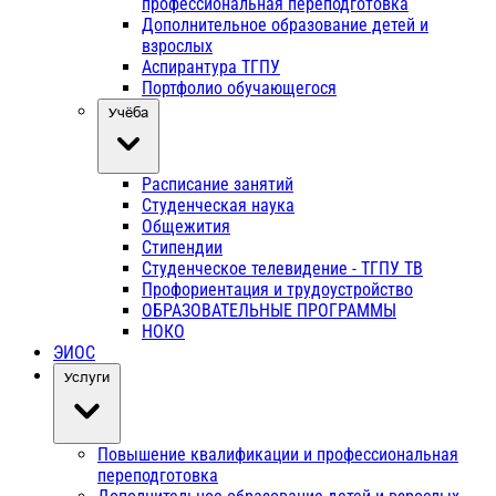
профессиональная переподготовка
Дополнительное образование детей и
взрослых
Аспирантура ТГПУ
Портфолио обучающегося
Учёба
Расписание занятий
Студенческая наука
Общежития
Стипендии
Студенческое телевидение - ТГПУ ТВ
Профориентация и трудоустройство
ОБРАЗОВАТЕЛЬНЫЕ ПРОГРАММЫ
НОКО
ЭИОС
Услуги
Повышение квалификации и профессиональная
переподготовка