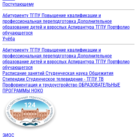
Поступающему
Абитуриенту ТГПУ
Повышение квалификации и
профессиональная переподготовка
Дополнительное
образование детей и взрослых
Аспирантура ТГПУ
Портфолио
обучающегося
Учёба
Абитуриенту ТГПУ
Повышение квалификации и
профессиональная переподготовка
Дополнительное
образование детей и взрослых
Аспирантура ТГПУ
Портфолио
обучающегося
Расписание занятий
Студенческая наука
Общежития
Стипендии
Студенческое телевидение - ТГПУ ТВ
Профориентация и трудоустройство
ОБРАЗОВАТЕЛЬНЫЕ
ПРОГРАММЫ
НОКО
ЭИОС