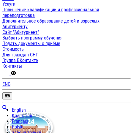
Услуги
Повышение квалификации и профессиональная
переподготовка
Дополнительное образование детей и взрослых
Абитуриенту
Сайт "Абитуриент"
Выбрать программу обучения
Подать документы о приёме
Стоимость
Для граждан СНГ
Группа ВКонтакте
Контакты
ENG
English
Қазақ тілі
Français
Polski
Забони тоҷикӣ