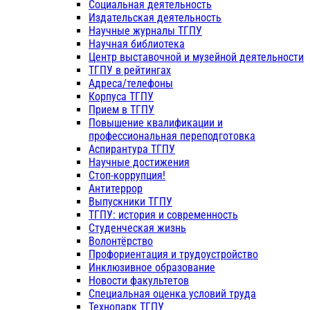
Социальная деятельность
Издательская деятельность
Научные журналы ТГПУ
Научная библиотека
Центр выставочной и музейной деятельности
ТГПУ в рейтингах
Адреса/телефоны
Корпуса ТГПУ
Прием в ТГПУ
Повышение квалификации и
профессиональная переподготовка
Аспирантура ТГПУ
Научные достижения
Стоп-коррупция!
Антитеррор
Выпускники ТГПУ
ТГПУ: история и современность
Студенческая жизнь
Волонтёрство
Профориентация и трудоустройство
Инклюзивное образование
Новости факультетов
Специальная оценка условий труда
Технопарк ТГПУ