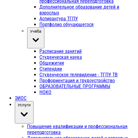
профессиональная переподготовка
Дополнительное образование детей и
взрослых
Аспирантура ТГПУ
Портфолио обучающегося
Учёба
Расписание занятий
Студенческая наука
Общежития
Стипендии
Студенческое телевидение - ТГПУ ТВ
Профориентация и трудоустройство
ОБРАЗОВАТЕЛЬНЫЕ ПРОГРАММЫ
НОКО
ЭИОС
Услуги
Повышение квалификации и профессиональная
переподготовка