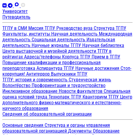
Университет
Путеводитель
ТГПУ в СМИ
Миссия ТГПУ
Руководство вуза
Структура ТГПУ
Факультеты, институты
Научная деятельность
Международная
деятельность
Социальная деятельность
Издательская
деятельность
Научные журналы ТГПУ
Научная библиотека
Центр выставочной и музейной деятельности
ТГПУ в
рейтингах
Адреса/телефоны
Корпуса ТГПУ
Прием в ТГПУ
Повышение квалификации и профессиональная
переподготовка
Аспирантура ТГПУ
Научные достижения
Стоп-
коррупция!
Антитеррор
Выпускники ТГПУ
ТГПУ: история и современность
Студенческая жизнь
Волонтёрство
Профориентация и трудоустройство
Инклюзивное образование
Новости факультетов
Специальная
оценка условий труда
Технопарк ТГПУ
Кванториум ТГПУ
Центр
дополнительного физико-математического и естественно-
научного образования
Сведения об образовательной организации
Основные сведения
Структура и органы управления
образовательной организацией
Документы
Образование