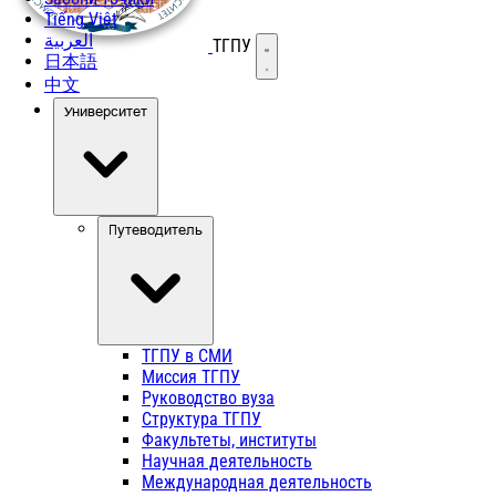
Tiếng Việt
العربية
ТГПУ
Открыть меню
日本語
中文
Университет
Путеводитель
ТГПУ в СМИ
Миссия ТГПУ
Руководство вуза
Структура ТГПУ
Факультеты, институты
Научная деятельность
Международная деятельность