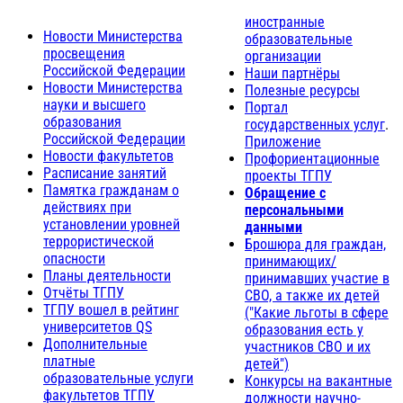
иностранные
Новости Министерства
образовательные
просвещения
организации
Российской Федерации
Наши партнёры
Новости Министерства
Полезные ресурсы
науки и высшего
Портал
образования
государственных услуг
.
Российской Федерации
Приложение
Новости факультетов
Профориентационные
Расписание занятий
проекты ТГПУ
Памятка гражданам о
Обращение с
действиях при
персональными
установлении уровней
данными
террористической
Брошюра для граждан,
опасности
принимающих/
Планы деятельности
принимавших участие в
Отчёты ТГПУ
СВО, а также их детей
ТГПУ вошел в рейтинг
("Какие льготы в сфере
университетов QS
образования есть у
Дополнительные
участников СВО и их
платные
детей")
образовательные услуги
Конкурсы на вакантные
факультетов ТГПУ
должности научно-