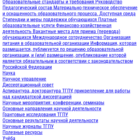
Образовательные стандарты и требования
Руководство
Педагогический состав
Материально-техническое обеспечение
и оснащенность образовательного процесса. Доступная среда
Стипендии и меры поддержки обучающихся
Платные
образовательные услуги
Финансово-хозяйственная
деятельность
Вакантные места для приема (перевода)
обучающихся
Международное сотрудничество
Организация
питания в образовательной организации
Информация, которая
размещается, публикуется по решению образовательной
организации, и (или) размещение, опубликование которой
является обязательным в соответствии с законодательством
Российской Федерации
Наука
Научное управление
Диссертационный совет
Аспирантура, докторантура ТГПУ, прикрепление для работы
над кандидатской диссертацией
Научные мероприятия: конференции, семинары
Основные направления научной деятельности
Грантовые исследования ТГПУ
Основные результаты научной деятельности
Научные журналы ТГПУ
Полезные ресурсы
Учёба