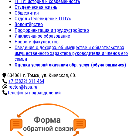
ТГПУ: история и современность
Студенческая жизнь
Общежития
Отдел «Телевидение ТГПУ»
Волонтёрство
Профориентация и трудоустройство
Инклюзивное образование
Новости факультетов
Сведения о доходах, об имуществе и обязательствах
имущественного характера руководителя и членов его
семьи
Оценка условий оказания обр. услуг (обучающимися)
634061 г. Томск, ул. Киевская, 60.
+7 (3822) 311 464
rector@tspu.ru
Телефоны подразделений