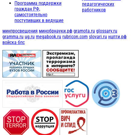
Программа поддержки
педагогических
граждан РФ,
работников
самостоятельно
поступивших в ведущие
минпросвещения
минобрнауки.рф
gramota.ru
glossary.ru
gramma.ru
ug.ru
megabook.ru
rubricon.com
slovari.ru
нцпти.рф
войска бпс