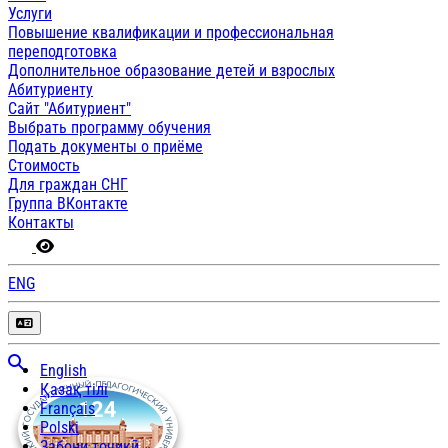
Услуги
Повышение квалификации и профессиональная
переподготовка
Дополнительное образование детей и взрослых
Абитуриенту
Сайт "Абитуриент"
Выбрать программу обучения
Подать документы о приёме
Стоимость
Для граждан СНГ
Группа ВКонтакте
Контакты
ENG
English
Қазақ тілі
Français
Polski
Забони тоҷикӣ