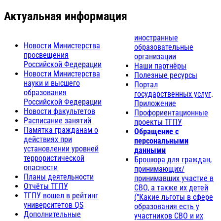
Актуальная информация
иностранные
Новости Министерства
образовательные
просвещения
организации
Российской Федерации
Наши партнёры
Новости Министерства
Полезные ресурсы
науки и высшего
Портал
образования
государственных услуг
.
Российской Федерации
Приложение
Новости факультетов
Профориентационные
Расписание занятий
проекты ТГПУ
Памятка гражданам о
Обращение с
действиях при
персональными
установлении уровней
данными
террористической
Брошюра для граждан,
опасности
принимающих/
Планы деятельности
принимавших участие в
Отчёты ТГПУ
СВО, а также их детей
ТГПУ вошел в рейтинг
("Какие льготы в сфере
университетов QS
образования есть у
Дополнительные
участников СВО и их