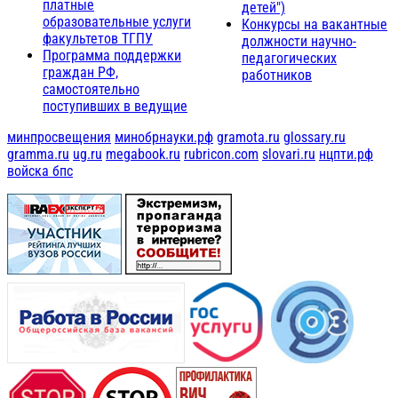
платные
детей")
образовательные услуги
Конкурсы на вакантные
факультетов ТГПУ
должности научно-
Программа поддержки
педагогических
граждан РФ,
работников
самостоятельно
поступивших в ведущие
минпросвещения
минобрнауки.рф
gramota.ru
glossary.ru
gramma.ru
ug.ru
megabook.ru
rubricon.com
slovari.ru
нцпти.рф
войска бпс